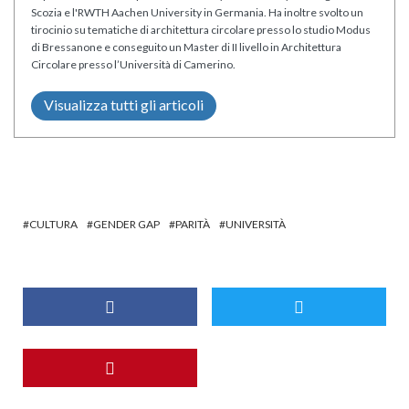
Scozia e l'RWTH Aachen University in Germania. Ha inoltre svolto un
tirocinio su tematiche di architettura circolare presso lo studio Modus
di Bressanone e conseguito un Master di II livello in Architettura
Circolare presso l’Università di Camerino.
Visualizza tutti gli articoli
CULTURA
GENDER GAP
PARITÀ
UNIVERSITÀ