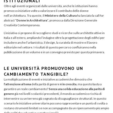
ISTITUZIONALI
Oltre agli eventi organizzati dalle università, anche le istituzioni hanno
promosso iniziative volte a valorizzare il contributo delle donne
nell’architettura. Tra queste, il
Ministero della Cultura
ha lanciato la call for
abstract “
Donne in Architettura
“, promossa dalla Direzione Generale
Creatività Contemporanea.
L’iniziativa si propone di raccogliere studi e ricerche sulle architette attive in
Italia e all’estero, ampliando l’indagine oltre la progettazione degli edifici per
includere anche l’urbanistica, il design, la curatela di mostre e il lavoro
editoriale nel settore. I risultati di questo percorso confluiranno nella
pubblicazione di un volume e in un convegno previsto per questa primavera.
LE UNIVERSITÀ PROMUOVONO UN
CAMBIAMENTO TANGIBILE?
La moltiplicazione di eventi e iniziative accademiche dimostra che
l’attenzione al tema
della parità di genere
è in crescita
, ma questo basta a
garantire un reale cambiamento?
Senza una solida educazione alla parità di
genere
già nei livelli scolastici precedenti, il mondo accademico rischia di
intervenire su un terreno già segnato da disuguaglianze strutturali. In questo
scenario le iniziative universitarie possono rappresentare un punto di svolta o
restano strumenti limitati se non accompagnate da un ripensamento più ampio
delle politiche educative e professionali?