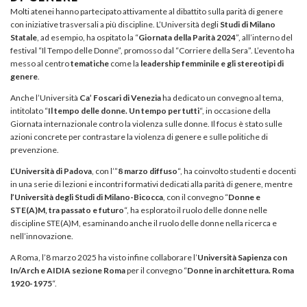
Molti atenei hanno partecipato attivamente al dibattito sulla parità di genere
con iniziative trasversali a più discipline. L’Università degli
Studi di Milano
Statale
, ad esempio, ha ospitato la “
Giornata della Parità 2024
”, all’interno del
festival “Il Tempo delle Donne”, promosso dal “Corriere della Sera”. L’evento ha
messo al centro
tematiche
come la
leadership femminile e gli stereotipi di
genere
.
Anche l’Università
Ca’ Foscari di Venezia
ha dedicato un convegno al tema,
intitolato “
Il tempo delle donne. Un tempo per tutti
“, in occasione della
Giornata internazionale contro la violenza sulle donne. Il focus è stato sulle
azioni concrete per contrastare la violenza di genere e sulle politiche di
prevenzione.
L’Università di Padova
, con l’”
8 marzo diffuso
“, ha coinvolto studenti e docenti
in una serie di lezioni e incontri formativi dedicati alla parità di genere, mentre
l’Università degli Studi di Milano-Bicocca
, con il convegno “
Donne e
STE(A)M, tra passato e futuro
“, ha esplorato il ruolo delle donne nelle
discipline STE(A)M, esaminando anche il ruolo delle donne nella ricerca e
nell’innovazione.
A Roma, l’8 marzo 2025 ha visto infine collaborare l’
Università Sapienza con
In/Arch e AIDIA sezione Roma
per il convegno “
Donne in architettura. Roma
1920-1975
“.