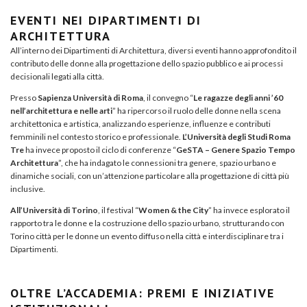
EVENTI NEI DIPARTIMENTI DI
ARCHITETTURA
All’interno dei Dipartimenti di Architettura, diversi eventi hanno approfondito il
contributo delle donne alla progettazione dello spazio pubblico e ai processi
decisionali legati alla città.
Presso
Sapienza Università di Roma
, il convegno “
Le ragazze degli anni ’60
nell’architettura e nelle arti
” ha ripercorso il ruolo delle donne nella scena
architettonica e artistica, analizzando esperienze, influenze e contributi
femminili nel contesto storico e professionale.
L’Università degli Studi Roma
Tre
ha invece proposto il ciclo di conferenze “
GeSTA – Genere Spazio Tempo
Architettura
”, che ha indagato le connessioni tra genere, spazio urbano e
dinamiche sociali, con un’attenzione particolare alla progettazione di città più
inclusive.
All’Università di Torino
, il festival “
Women & the City
” ha invece esplorato il
rapporto tra le donne e la costruzione dello spazio urbano, strutturando con
Torino città per le donne un evento diffuso nella città e interdisciplinare tra i
Dipartimenti.
OLTRE L’ACCADEMIA: PREMI E INIZIATIVE