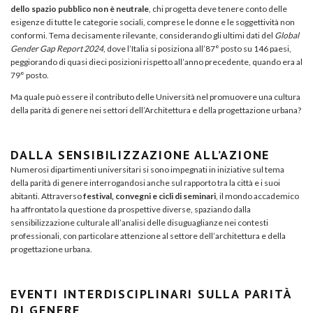
dello spazio pubblico non è neutrale
, chi progetta deve tenere conto delle
esigenze di tutte le categorie sociali, comprese le donne e le soggettività non
conformi. Tema decisamente rilevante, considerando gli ultimi dati del
Global
Gender Gap Report 2024
, dove l’Italia si posiziona all’87° posto su 146 paesi,
peggiorando di quasi dieci posizioni rispetto all’anno precedente, quando era al
79° posto.
Ma quale può essere il contributo delle Università nel promuovere una cultura
della parità di genere nei settori dell’Architettura e della progettazione urbana?
DALLA SENSIBILIZZAZIONE ALL’AZIONE
Numerosi dipartimenti universitari si sono impegnati in iniziative sul tema
della parità di genere interrogandosi anche sul rapporto tra la città e i suoi
abitanti. Attraverso
festival, convegni e cicli di seminari
, il mondo accademico
ha affrontato la questione da prospettive diverse, spaziando dalla
sensibilizzazione culturale all’analisi delle disuguaglianze nei contesti
professionali, con particolare attenzione al settore dell’architettura e della
progettazione urbana.
EVENTI INTERDISCIPLINARI SULLA PARITÀ
DI GENERE