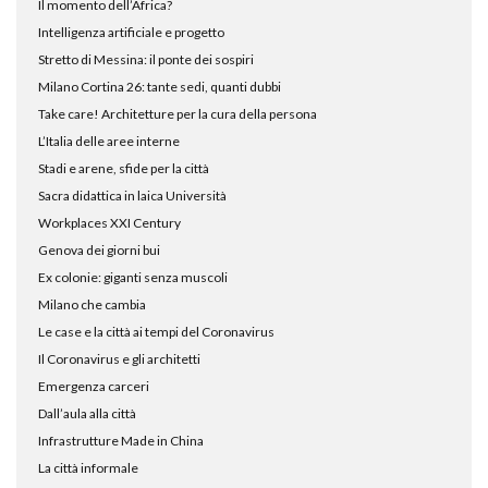
Il momento dell’Africa?
Intelligenza artificiale e progetto
Stretto di Messina: il ponte dei sospiri
Milano Cortina 26: tante sedi, quanti dubbi
Take care! Architetture per la cura della persona
L’Italia delle aree interne
Stadi e arene, sfide per la città
Sacra didattica in laica Università
Workplaces XXI Century
Genova dei giorni bui
Ex colonie: giganti senza muscoli
Milano che cambia
Le case e la città ai tempi del Coronavirus
Il Coronavirus e gli architetti
Emergenza carceri
Dall’aula alla città
Infrastrutture Made in China
La città informale