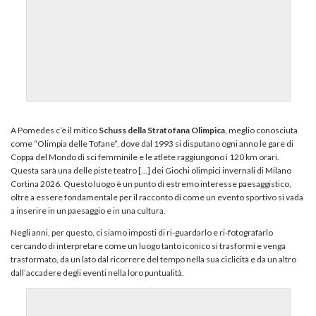
A Pomedes c’è il mitico
Schuss della Stratofana Olimpica
, meglio conosciuta
come “Olimpia delle Tofane”, dove dal 1993 si disputano ogni anno le gare di
Coppa del Mondo di sci femminile e le atlete raggiungono i 120 km orari.
Questa sarà una delle piste teatro […] dei Giochi olimpici invernali di Milano
Cortina 2026. Questo luogo è un punto di estremo interesse paesaggistico,
oltre a essere fondamentale per il racconto di come un evento sportivo si vada
a inserire in un paesaggio e in una cultura.
Negli anni, per questo, ci siamo imposti di ri-guardarlo e ri-fotografarlo
cercando di interpretare come un luogo tanto iconico si trasformi e venga
trasformato, da un lato dal ricorrere del tempo nella sua ciclicità e da un altro
dall’accadere degli eventi nella loro puntualità.