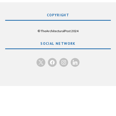
COPYRIGHT
© TheArchitecturalPost 2024
SOCIAL NETWORK
x
facebook
instagram
linkedin