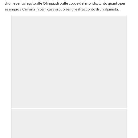
di un evento legato alle Olimpiadi o alle coppe del mondo, tanto quanto per
esempio a Cervina in ogni casa si può sentire il racconto di un alpinista.