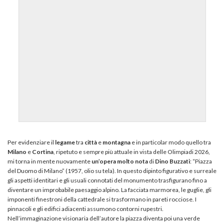
Per evidenziare il
legame
tra
città
e
montagna
e in particolar modo quello tra
Milano
e
Cortina
, ripetuto e sempre più attuale in vista delle Olimpiadi 2026,
mi torna in mente nuovamente
un’opera
molto
nota
di
Dino
Buzzati
: “Piazza
del Duomo di Milano” (1957, olio su tela). In questo dipinto figurativo e surreale
gli aspetti identitari e gli usuali connotati del monumento trasfigurano fino a
diventare un improbabile paesaggio alpino. La facciata marmorea, le guglie, gli
imponenti finestroni della cattedrale si trasformano in pareti rocciose. I
pinnacoli e gli edifici adiacenti assumono contorni rupestri.
Nell’immaginazione visionaria dell’autore la piazza diventa poi una verde