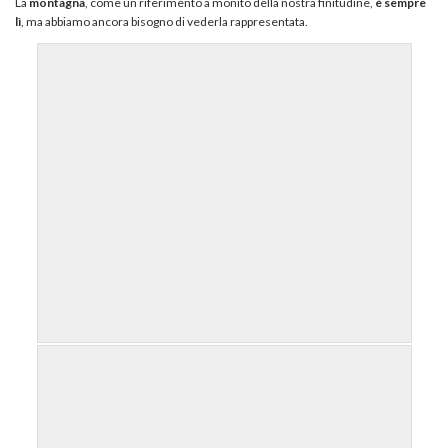
La
montagna
, come un riferimento a monito della nostra finitudine,
è sempre
lì
, ma abbiamo ancora bisogno di vederla rappresentata.