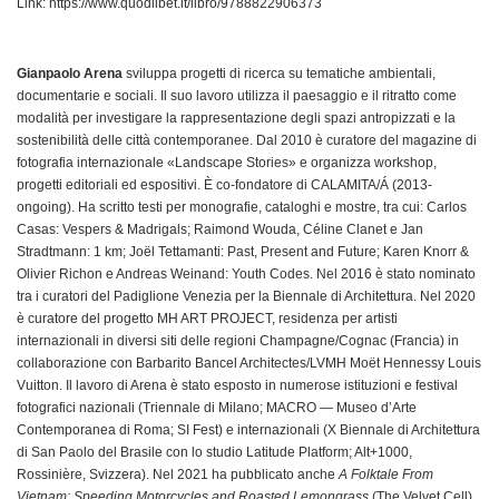
Link:
https://www.quodlibet.it/libro/9788822906373
Gianpaolo Arena
sviluppa progetti di ricerca su tematiche ambientali,
documentarie e sociali. Il suo lavoro utilizza il paesaggio e il ritratto come
modalità per investigare la rappresentazione degli spazi antropizzati e la
sostenibilità delle città contemporanee. Dal 2010 è curatore del magazine di
fotografia internazionale «Landscape Stories» e organizza workshop,
progetti editoriali ed espositivi. È co-fondatore di CALAMITA/Á (2013-
ongoing). Ha scritto testi per monografie, cataloghi e mostre, tra cui: Carlos
Casas: Vespers & Madrigals; Raimond Wouda, Céline Clanet e Jan
Stradtmann: 1 km; Joël Tettamanti: Past, Present and Future; Karen Knorr &
Olivier Richon e Andreas Weinand: Youth Codes. Nel 2016 è stato nominato
tra i curatori del Padiglione Venezia per la Biennale di Architettura. Nel 2020
è curatore del progetto MH ART PROJECT, residenza per artisti
internazionali in diversi siti delle regioni Champagne/Cognac (Francia) in
collaborazione con Barbarito Bancel Architectes/LVMH Moët Hennessy Louis
Vuitton. Il lavoro di Arena è stato esposto in numerose istituzioni e festival
fotografici nazionali (Triennale di Milano; MACRO — Museo d’Arte
Contemporanea di Roma; SI Fest) e internazionali (X Biennale di Architettura
di San Paolo del Brasile con lo studio Latitude Platform; Alt+1000,
Rossinière, Svizzera). Nel 2021 ha pubblicato anche
A Folktale From
Vietnam: Speeding Motorcycles and Roasted Lemongrass
(The Velvet Cell).