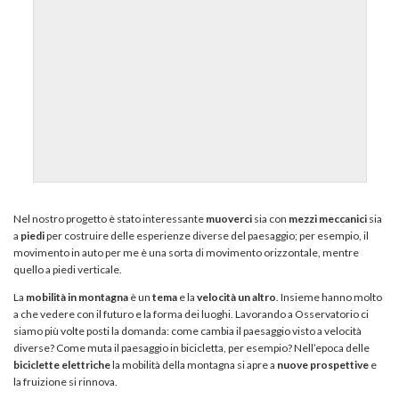
Nel nostro progetto è stato interessante
muoverci
sia con
mezzi
meccanici
sia
a
piedi
per costruire delle esperienze diverse del paesaggio; per esempio, il
movimento in auto per me è una sorta di movimento orizzontale, mentre
quello a piedi verticale.
La
mobilità in montagna
è un
tema
e la
velocità un altro
. Insieme hanno molto
a che vedere con il futuro e la forma dei luoghi. Lavorando a Osservatorio ci
siamo più volte posti la domanda: come cambia il paesaggio visto a velocità
diverse? Come muta il paesaggio in bicicletta, per esempio? Nell’epoca delle
biciclette elettriche
la mobilità della montagna si apre a
nuove prospettive
e
la fruizione si rinnova.