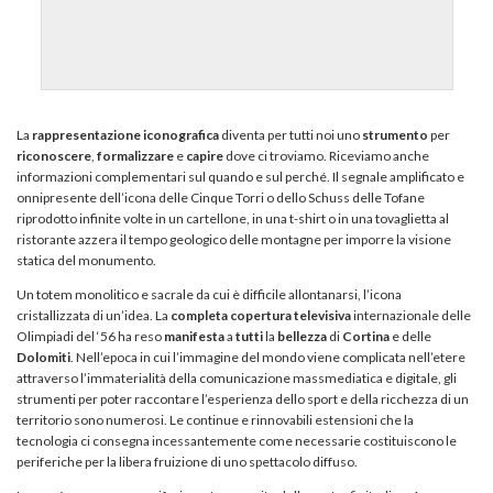
La
rappresentazione
iconografica
diventa per tutti noi uno
strumento
per
riconoscere
,
formalizzare
e
capire
dove ci troviamo. Riceviamo anche
informazioni complementari sul quando e sul perché. Il segnale amplificato e
onnipresente dell’icona delle Cinque Torri o dello Schuss delle Tofane
riprodotto infinite volte in un cartellone, in una t-shirt o in una tovaglietta al
ristorante azzera il tempo geologico delle montagne per imporre la visione
statica del monumento.
Un totem monolitico e sacrale da cui è difficile allontanarsi, l’icona
cristallizzata di un’idea. La
completa
copertura
televisiva
internazionale delle
Olimpiadi del ‘56 ha reso
manifesta
a
tutti
la
bellezza
di
Cortina
e delle
Dolomiti
. Nell’epoca in cui l’immagine del mondo viene complicata nell’etere
attraverso l’immaterialità della comunicazione massmediatica e digitale, gli
strumenti per poter raccontare l’esperienza dello sport e della ricchezza di un
territorio sono numerosi. Le continue e rinnovabili estensioni che la
tecnologia ci consegna incessantemente come necessarie costituiscono le
periferiche per la libera fruizione di uno spettacolo diffuso.