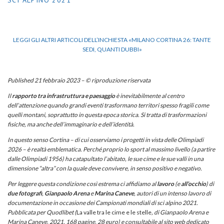
LEGGI GLI ALTRI ARTICOLI DELL’INCHIESTA «MILANO CORTINA 26: TANTE
SEDI, QUANTI DUBBI»
Published 21 febbraio 2023 – © riproduzione riservata
Il
rapporto tra infrastruttura e paesaggio
è inevitabilmente al centro
dell’attenzione quando grandi eventi trasformano territori spesso fragili come
quelli montani, soprattutto in questa epoca storica. Si tratta di trasformazioni
fisiche, ma anche dell’immaginario e dell’identità.
In questo senso Cortina – di cui osserviamo i progetti in vista delle Olimpiadi
2026 – è realtà emblematica. Perché proprio lo sport al massimo livello (a partire
dalle Olimpiadi 1956) ha catapultato l’abitato, le sue cime e le sue valli in una
dimensione “altra” con la quale deve convivere, in senso positivo e negativo.
Per leggere questa condizione così estrema ci affidiamo al
lavoro
(e
all’occhio
) di
due
fotografi
,
Gianpaolo
Arena
e
Marina
Caneve
, autori di un intenso lavoro di
documentazione in occasione dei Campionati mondiali di sci alpino 2021.
Pubblicata per Quodlibet (
La valle tra le cime e le stelle
, di Gianpaolo Arena e
Marina Caneve, 2021, 168 pagine, 28 euro) e consultabile al sito web dedicato