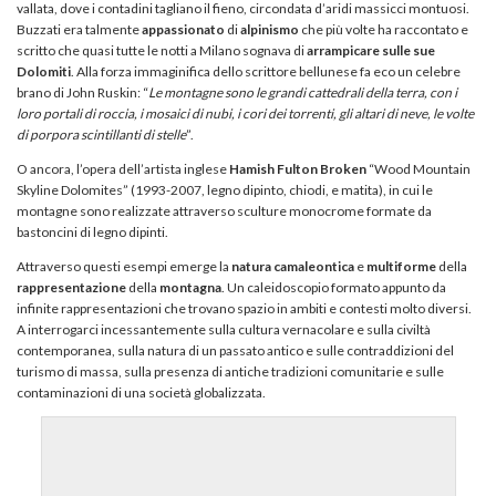
vallata, dove i contadini tagliano il fieno, circondata d’aridi massicci montuosi.
Buzzati era talmente
appassionato
di
alpinismo
che più volte ha raccontato e
scritto che quasi tutte le notti a Milano sognava di
arrampicare
sulle
sue
Dolomiti
. Alla forza immaginifica dello scrittore bellunese fa eco un celebre
brano di John Ruskin: “
Le montagne sono le grandi cattedrali della terra, con i
loro portali di roccia, i mosaici di nubi, i cori dei torrenti, gli altari di neve, le volte
di porpora scintillanti di stelle
”.
O ancora, l’opera dell’artista inglese
Hamish Fulton Broken
“Wood Mountain
Skyline Dolomites” (1993-2007, legno dipinto, chiodi, e matita), in cui le
montagne sono realizzate attraverso sculture monocrome formate da
bastoncini di legno dipinti.
Attraverso questi esempi emerge la
natura
camaleontica
e
multiforme
della
rappresentazione
della
montagna
. Un caleidoscopio formato appunto da
infinite rappresentazioni che trovano spazio in ambiti e contesti molto diversi.
A interrogarci incessantemente sulla cultura vernacolare e sulla civiltà
contemporanea, sulla natura di un passato antico e sulle contraddizioni del
turismo di massa, sulla presenza di antiche tradizioni comunitarie e sulle
contaminazioni di una società globalizzata.