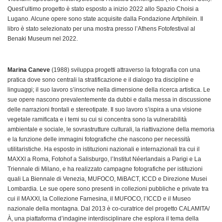
Quest’ultimo progetto è stato esposto a inizio 2022 allo Spazio Choisi a
Lugano. Alcune opere sono state acquisite dalla Fondazione Artphilein. Il
libro è stato selezionato per una mostra presso l’Athens Fotofestival al
Benaki Museum nel 2022.
Marina Caneve
(1988) sviluppa progetti attraverso la fotografia con una
pratica dove sono centrali la stratificazione e il dialogo tra discipline e
linguaggi; il suo lavoro s’inscrive nella dimensione della ricerca artistica. Le
sue opere nascono prevalentemente da dubbi e dalla messa in discussione
delle narrazioni frontali e stereotipate. Il suo lavoro s’ispira a una visione
vegetale ramificata e i temi su cui si concentra sono la vulnerabilità
ambientale e sociale, le sovrastrutture culturali, la riattivazione della memoria
e la funzione delle immagini fotografiche che nascono per necessità
utilitaristiche. Ha esposto in istituzioni nazionali e internazionali tra cui il
MAXXI a Roma, Fotohof a Salisburgo, l’Institut Néerlandais a Parigi e La
Triennale di Milano, e ha realizzato campagne fotografiche per istituzioni
quali La Biennale di Venezia, MUFOCO, MiBACT, ICCD e Direzione Musei
Lombardia. Le sue opere sono presenti in collezioni pubbliche e private tra
cui il MAXXI, la Collezione Farnesina, il MUFOCO, l’ICCD e il Museo
nazionale della montagna. Dal 2013 è co-curatrice del progetto CALAMITA/
À, una piattaforma d’indagine interdisciplinare che esplora il tema della