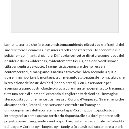
La montagna ha a che fare con un
sistema ambiente più esteso
e la fragilità del
suo territorio è connessa in maniera diretta con i territori – le economie e le
politiche – confinanti, di pianura. Diffido dal
concetto di natura
come luogo del
desiderio di una wilderness, evidentemente fasulla, desiderio dell’uomo di
città per sentirsi selvaggio. È semplicistico pensare che noi, esseri
contemporanei, ci mangiamo la natura e trovo che l’idea secondo la quale
dovremmo riportare la montagna a un presunto stato naturale non sia altro che
la proiezione dei nostri desideri (per noi stessi). Con Osservatorio per
esempio ci siamo posti l’obiettivo di guardare in un tempo prefissato, tre anni, a
tutta una serie di elementi, cercando di coglierne variazioni nell’immagine
stereotipata comunemente trasmessa di Cortina d’Ampezzo. Gli elementi che
abbiamo scelto, i capitoli, non servono a costruire un’immagine
onnicomprensiva dell’ecosistema montagna-Cortina, quanto piuttosto a
interrogarci su come questo
territorio
risponda
alle
pulsioni
generate dalla
progettazione di un
grande evento sportivo
, fortemente radicate nell’identità
del luogo. A Cortina ogni luogo e ogni famiglia (o quasi) può raccontare la storia