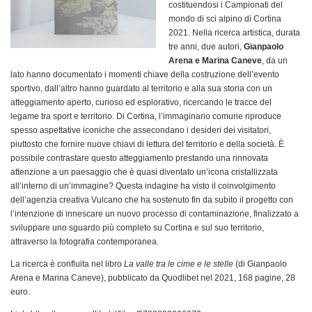
costituendosi i Campionati del
mondo di sci alpino di Cortina
2021. Nella ricerca artistica, durata
tre anni, due autori,
Gianpaolo
Arena e Marina Caneve
, da un
lato hanno documentato i momenti chiave della costruzione dell’evento
sportivo, dall’altro hanno guardato al territorio e alla sua storia con un
atteggiamento aperto, curioso ed esplorativo, ricercando le tracce del
legame tra sport e territorio. Di Cortina, l’immaginario comune riproduce
spesso aspettative iconiche che assecondano i desideri dei visitatori,
piuttosto che fornire nuove chiavi di lettura del territorio e della società. È
possibile contrastare questo atteggiamento prestando una rinnovata
attenzione a un paesaggio che è quasi diventato un’icona cristallizzata
all’interno di un’immagine? Questa indagine ha visto il coinvolgimento
dell’agenzia creativa Vulcano che ha sostenuto fin da subito il progetto con
l’intenzione di innescare un nuovo processo di contaminazione, finalizzato a
sviluppare uno sguardo più completo su Cortina e sul suo territorio,
attraverso la fotografia contemporanea.
La ricerca è confluita nel libro
La valle tra le cime e le stelle
(di Gianpaolo
Arena e Marina Caneve), pubblicato da Quodlibet nel 2021, 168 pagine, 28
euro.