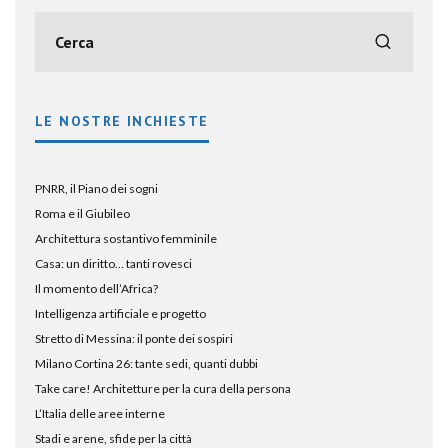
LE NOSTRE INCHIESTE
PNRR, il Piano dei sogni
Roma e il Giubileo
Architettura sostantivo femminile
Casa: un diritto… tanti rovesci
Il momento dell’Africa?
Intelligenza artificiale e progetto
Stretto di Messina: il ponte dei sospiri
Milano Cortina 26: tante sedi, quanti dubbi
Take care! Architetture per la cura della persona
L’Italia delle aree interne
Stadi e arene, sfide per la città