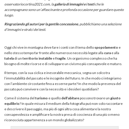
osservatoriocortina2021.com
, la
galleria di immagini e i testi
che le
accompagnano sono un’affascinante e profonda occasione per guardare questo
luogo.
Ringraziando gli autori per la gentile concessione
, pubblichiamo una selezione
d’immagini e stralci dei testi.
Oggi chi vive in montagna deve fare i conti con il tema dello
spopolamento
e
nello stesso tempo far fronte alle numerose necessità legate alla
cura
e alla
tutela
di un
territorio
instabile
e
fragile
. Un organismo complesso che ha
bisogno di molte risorse e di sviluppare un civismo più consapevole e maturo.
Il tempo, con la sua ciclica e inesorabile meccanica, segna un solco tra
l’immutabilità del passato e le incognite del futuro. In che modo ci integriamo
con l’ambiente circostante fino a esserne parte? In che modo la presenza del
passato può convivere con la necessità e i desideri quotidiani?
Come il sistema del
turismo
e quello
dell’abitare
possono trovare un
giusto
equilibrio
? In quale misura il medium della fotografia può non solo raccontare
e descrivere il paesaggio, ma più di ogni altra cosa alimentare la nostra
consapevolezza e amplificare la nostra presa di coscienza di una più o meno
riconosciuta appartenenza a un mondo globalizzato?