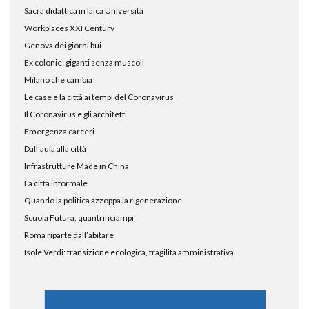
Sacra didattica in laica Università
Workplaces XXI Century
Genova dei giorni bui
Ex colonie: giganti senza muscoli
Milano che cambia
Le case e la città ai tempi del Coronavirus
Il Coronavirus e gli architetti
Emergenza carceri
Dall’aula alla città
Infrastrutture Made in China
La città informale
Quando la politica azzoppa la rigenerazione
Scuola Futura, quanti inciampi
Roma riparte dall’abitare
Isole Verdi: transizione ecologica, fragilità amministrativa