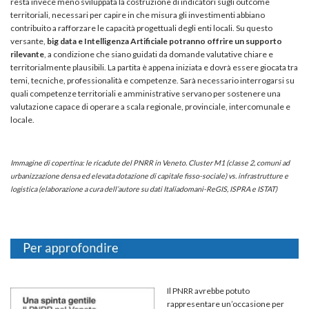
resta invece meno sviluppata la costruzione di indicatori sugli outcome
territoriali, necessari per capire in che misura gli investimenti abbiano
contribuito a rafforzare le capacità progettuali degli enti locali. Su questo
versante,
big data e Intelligenza Artificiale potranno offrire un supporto
rilevante
, a condizione che siano guidati da domande valutative chiare e
territorialmente plausibili. La partita è appena iniziata e dovrà essere giocata tra
temi, tecniche, professionalità e competenze. Sarà necessario interrogarsi su
quali competenze territoriali e amministrative servano per sostenere una
valutazione capace di operare a scala regionale, provinciale, intercomunale e
locale.
Immagine di copertina: le ricadute del PNRR in Veneto. Cluster M1 (classe 2, comuni ad
urbanizzazione densa ed elevata dotazione di capitale fisso-sociale) vs. infrastrutture e
logistica (elaborazione a cura dell’autore su dati Italiadomani-ReGIS, ISPRA e ISTAT)
Il PNRR avrebbe potuto
rappresentare un’occasione per