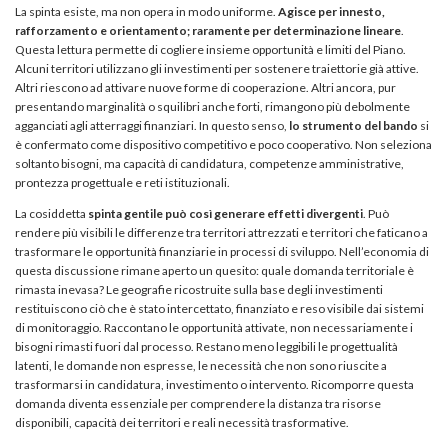
La spinta esiste, ma non opera in modo uniforme.
Agisce per innesto,
rafforzamento e orientamento; raramente per determinazione lineare
.
Questa lettura permette di cogliere insieme opportunità e limiti del Piano.
Alcuni territori utilizzano gli investimenti per sostenere traiettorie già attive.
Altri riescono ad attivare nuove forme di cooperazione. Altri ancora, pur
presentando marginalità o squilibri anche forti, rimangono più debolmente
agganciati agli atterraggi finanziari. In questo senso,
lo strumento del bando
si
è confermato come dispositivo competitivo e poco cooperativo. Non seleziona
soltanto bisogni, ma capacità di candidatura, competenze amministrative,
prontezza progettuale e reti istituzionali.
La cosiddetta
spinta gentile può così generare effetti divergenti
. Può
rendere più visibili le differenze tra territori attrezzati e territori che faticano a
trasformare le opportunità finanziarie in processi di sviluppo. Nell’economia di
questa discussione rimane aperto un quesito: quale domanda territoriale è
rimasta inevasa? Le geografie ricostruite sulla base degli investimenti
restituiscono ciò che è stato intercettato, finanziato e reso visibile dai sistemi
di monitoraggio. Raccontano le opportunità attivate, non necessariamente i
bisogni rimasti fuori dal processo. Restano meno leggibili le progettualità
latenti, le domande non espresse, le necessità che non sono riuscite a
trasformarsi in candidatura, investimento o intervento. Ricomporre questa
domanda diventa essenziale per comprendere la distanza tra risorse
disponibili, capacità dei territori e reali necessità trasformative.