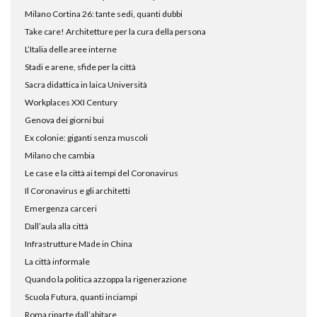
Milano Cortina 26: tante sedi, quanti dubbi
Take care! Architetture per la cura della persona
L’Italia delle aree interne
Stadi e arene, sfide per la città
Sacra didattica in laica Università
Workplaces XXI Century
Genova dei giorni bui
Ex colonie: giganti senza muscoli
Milano che cambia
Le case e la città ai tempi del Coronavirus
Il Coronavirus e gli architetti
Emergenza carceri
Dall’aula alla città
Infrastrutture Made in China
La città informale
Quando la politica azzoppa la rigenerazione
Scuola Futura, quanti inciampi
Roma riparte dall’abitare