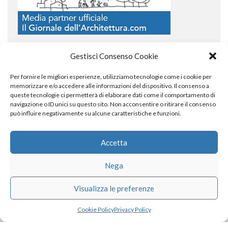
Gestisci Consenso Cookie
Per fornire le migliori esperienze, utilizziamo tecnologie come i cookie per
COPYRIGHT
memorizzare e/o accedere alle informazioni del dispositivo. Il consenso a
queste tecnologie ci permetterà di elaborare dati come il comportamento di
navigazione o ID unici su questo sito. Non acconsentire o ritirare il consenso
può influire negativamente su alcune caratteristiche e funzioni.
© TheArchitecturalPost 2024
SOCIAL NETWORK
Accetta
Nega
x
facebook
instagram
linkedin
Visualizza le preferenze
Cookie Policy
Privacy Policy