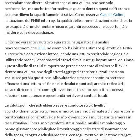
profondamente diversi. Si tratterebbe di una valutazione non solo
performativa, ma anche trasformativa, in quanto
dentro queste differenze
assume rilievo la capacità amministrativa
. Come osserva
Claudia Golino
,
l’attuazione del PNRR interroga la qualità delle amministrazioni pubbliche e la
loro capacità di implementare misure, garantire accesso alle opportunità e
incidere sulle diseguaglianze.
Un primo versante valutativo è già stato inaugurato dalle analisi
macroeconomiche.
IFEL
, ad esempio, ha iniziato a stimare gli effetti del PNRR
su crescita e occupazione introducendo una lettura territoriale regionale e
utilizzando modelli econometrici capaci di misurare gli impatti attesi del Piano.
Questo livello di analisi è importante perché consente di collocare il PNRR
dentro una valutazione degli effetti aggregati e territorializzati. Esso non
esaurisce però la questione. Alla valutazione macroeconomica potrebbe
affiancarsi una lettura più fine delle
ricadute puntuali, areali e reticolari
,
capace di riconoscere come gli investimenti si siano tradotti in processi,
relazioni, competenze e opportunità nei diversi contesti locali.
Le valutazioni, che potrebbero essere condotte su più livelli di
approfondimento (macro, meso e micro), saranno chiamate a dialogare con le
territorializzazioni effettive del Piano, ovvero con la multiscalarità emersa in
fase attuativa. Finora, molti prodotti istituzionali di analisi e monitoraggio
hanno giustamente privilegiato il monitoraggio dello stato di avanzamento
della spesa, erogata esclusivamente al conseguimento di milestone e target;