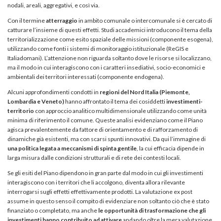
nodali, areali, aggregativi, e così via.
Con il termine
atterraggio
in ambito comunale o intercomunale si è cercato di
catturare l’insieme di questi effetti. Studi accademici introducono il tema della
territorializzazione come esito spaziale delle missioni (componente esogena),
utilizzando come fonti i sistemi di monitoraggio istituzionale (ReGIS e
Italiadomani). L’attenzione non riguarda soltanto dove le risorse si localizzano,
ma il modo in cui interagiscono con i caratteri insediativi, socio-economici e
ambientali dei territori interessati (componente endogena).
Alcuni approfondimenti condotti in
regioni del Nord Italia (Piemonte,
Lombardia e Veneto)
hanno affrontato il tema dei cosiddetti
investimenti-
territorio
con approccio analitico multidimensionale utilizzando come unità
minima di riferimento il comune. Queste analisi evidenziano come il Piano
agisca prevalentemente da fattore di orientamento e di rafforzamento di
dinamiche già esistenti, ma con scarsi spunti innovativi. Da qui l’immagine di
una politica legata a meccanismi di spinta gentile
, la cui efficacia dipende in
larga misura dalle condizioni strutturali e di rete dei contesti locali.
Se gli esiti del Piano dipendono in gran parte dal modo in cui gli investimenti
interagiscono con i territori che li accolgono, diventa allora rilevante
interrogarsi sugli effetti effettivamente prodotti. La valutazione ex post
assume in questo senso il compito di evidenziare non soltanto ciò che è stato
finanziato o completato, ma anche
le opportunità di trasformazione che gli
investimenti hanno contribuito ad attivare
andando oltre la mera valutazione