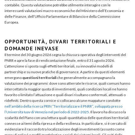
contabile. Questa valutazione potrebbe utilmente interagire con le
interessanti valutazioni macro-economiche del Ministero dell’Economia e
delle Finanze, dell’Ufficio Parlamentare di Bilancio e della Commissione
Europea.
OPPORTUNITÀ, DIVARI TERRITORIALI E
DOMANDE INEVASE
Il termine del 30 giugno 2026 segna la chiusura operativa degli interventi del
PNRR e apre la fase di rendicontazione finale, entro il 31 agosto 2026.
L’attenzione si sposta sugli effetti territoriali, su innovativi modelli di
partnership e su nuove pratiche di governance. A partire da questi elementi
emergono
questioni territoriali
che generalmente accompagnano la
valutazione dei programmi: dove sono atterrate le risorse, quali comuni hanno
intercettato la maggior quota di investimenti, quali condizioni locali ne hanno
favorito o limitato l’attuazione e quali divari risultano confermati, attenuati o
ridefiniti. Dentro questa cornice si collocano alcune mappature condotte
nell’ambito della ricerca PRIN “Territorializzare il PNRR”, sviluppata presso
l’Università Iuav di Venezia nel periodo di 2022-2025
. Il lavoro ha discusso la
scalarità del Piano con una lettura quali-quantitativa delle questioni territoriali
connesse ai temi della ripresa e della resilienza. In particolare, si è cercato di
evidenziare il raccordo tra localizzazione degli investimenti (assunto come
proxy di policy) e profili morfologico-sociali dei sistemi locali. Gli esiti della