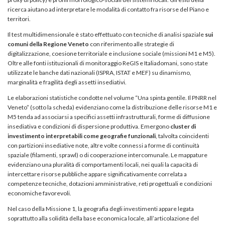
ricerca aiutano ad interpretare le modalità di contatto fra risorse del Piano e
territori.
Il test multidimensionale è stato effettuato con tecniche di analisi spaziale
sui
comuni della Regione Veneto
con riferimento alle strategie di
digitalizzazione, coesione territoriale e inclusione sociale (missioni M1 e M5).
Oltre alle fonti istituzionali di monitoraggio ReGIS e Italiadomani, sono state
utilizzate le banche dati nazionali (ISPRA, ISTAT e MEF) su dinamismo,
marginalità e fragilità degli assetti insediativi.
Le elaborazioni statistiche condotte nel volume “Una spinta gentile. Il PNRR nel
Veneto” (sotto la scheda) evidenziano come la distribuzione delle risorse M1 e
M5 tenda ad associarsi a specifici assetti infrastrutturali, forme di diffusione
insediativa e condizioni di dispersione produttiva. Emergono
cluster di
investimento interpretabili come geografie funzionali
, talvolta coincidenti
con partizioni insediative note, altre volte connessi a forme di continuità
spaziale (filamenti, sprawl) o di cooperazione intercomunale. Le mappature
evidenziano una pluralità di comportamenti locali, nei quali la capacità di
intercettare risorse pubbliche appare significativamente correlata a
competenze tecniche, dotazioni amministrative, reti progettuali e condizioni
economiche favorevoli.
Nel caso della Missione 1, la geografia degli investimenti appare legata
soprattutto alla solidità della base economica locale, all’articolazione del