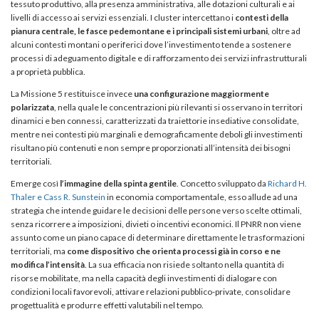
tessuto produttivo, alla presenza amministrativa, alle dotazioni culturali e ai
livelli di accesso ai servizi essenziali. I cluster intercettano i
contesti della
pianura centrale, le fasce pedemontane e i principali sistemi urbani
, oltre ad
alcuni contesti montani o periferici dove l’investimento tende a sostenere
processi di adeguamento digitale e di rafforzamento dei servizi infrastrutturali
a proprietà pubblica.
La Missione 5 restituisce invece
una configurazione maggiormente
polarizzata
, nella quale le concentrazioni più rilevanti si osservano in territori
dinamici e ben connessi, caratterizzati da traiettorie insediative consolidate,
mentre nei contesti più marginali e demograficamente deboli gli investimenti
risultano più contenuti e non sempre proporzionati all’intensità dei bisogni
territoriali.
Emerge così
l’immagine della spinta gentile
. Concetto sviluppato da
Richard H.
Thaler e Cass R. Sunstein
in economia comportamentale, esso allude ad una
strategia che intende guidare le decisioni delle persone verso scelte ottimali,
senza ricorrere a imposizioni, divieti o incentivi economici. Il PNRR non viene
assunto come un piano capace di determinare direttamente le trasformazioni
territoriali, ma
come dispositivo che orienta processi già in corso e ne
modifica l’intensità
. La sua efficacia non risiede soltanto nella quantità di
risorse mobilitate, ma nella capacità degli investimenti di dialogare con
condizioni locali favorevoli, attivare relazioni pubblico-private, consolidare
progettualità e produrre effetti valutabili nel tempo.