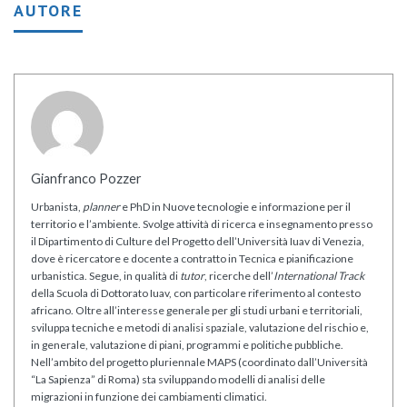
AUTORE
Gianfranco Pozzer
Urbanista,
planner
e PhD in Nuove tecnologie e informazione per il
territorio e l’ambiente. Svolge attività di ricerca e insegnamento presso
il Dipartimento di Culture del Progetto dell’Università Iuav di Venezia,
dove è ricercatore e docente a contratto in Tecnica e pianificazione
urbanistica. Segue, in qualità di
tutor
, ricerche dell’
International Track
della Scuola di Dottorato Iuav, con particolare riferimento al contesto
africano. Oltre all’interesse generale per gli studi urbani e territoriali,
sviluppa tecniche e metodi di analisi spaziale, valutazione del rischio e,
in generale, valutazione di piani, programmi e politiche pubbliche.
Nell’ambito del progetto pluriennale MAPS (coordinato dall’Università
“La Sapienza” di Roma) sta sviluppando modelli di analisi delle
migrazioni in funzione dei cambiamenti climatici.