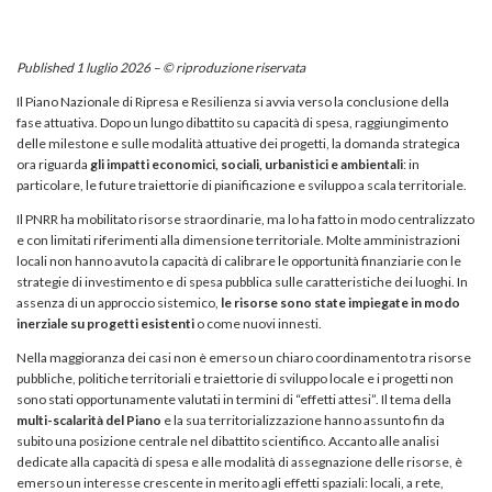
Published 1 luglio 2026 – © riproduzione riservata
Il Piano Nazionale di Ripresa e Resilienza si avvia verso la conclusione della
fase attuativa. Dopo un lungo dibattito su capacità di spesa, raggiungimento
delle milestone e sulle modalità attuative dei progetti, la domanda strategica
ora riguarda
gli impatti economici, sociali, urbanistici e ambientali
: in
particolare, le future traiettorie di pianificazione e sviluppo a scala territoriale.
Il PNRR ha mobilitato risorse straordinarie, ma lo ha fatto in modo centralizzato
e con limitati riferimenti alla dimensione territoriale. Molte amministrazioni
locali non hanno avuto la capacità di calibrare le opportunità finanziarie con le
strategie di investimento e di spesa pubblica sulle caratteristiche dei luoghi. In
assenza di un approccio sistemico,
le risorse sono state impiegate in modo
inerziale su progetti esistenti
o come nuovi innesti.
Nella maggioranza dei casi non è emerso un chiaro coordinamento tra risorse
pubbliche, politiche territoriali e traiettorie di sviluppo locale e i progetti non
sono stati opportunamente valutati in termini di “effetti attesi”. Il tema della
multi-scalarità del Piano
e la sua territorializzazione hanno assunto fin da
subito una posizione centrale nel dibattito scientifico. Accanto alle analisi
dedicate alla capacità di spesa e alle modalità di assegnazione delle risorse, è
emerso un interesse crescente in merito agli effetti spaziali: locali, a rete,