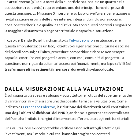
Le
aree interne
(più della metà della superficie nazionale e un quarto della
popolazione residente) rappresentano uno dei principali banchi di prova di
questa tensione. La Missione 5 interviene su lavoro, welfare, rigenerazione o
rivitalizzazione urbana delle aree interne, integrando inclusione sociale,
coesione territoriale e qualità insediativa. Ma sono questi contesti a segnalare
la maggiore distanza tra bisogno territoriale e capacità di attuazione.
Il caso del
Bando Borghi
, richiamato da
Fulvio Leonzio
, restituisce bene
questa ambivalenza: da un lato, l’obiettivo di rigenerazione culturale e sociale
dei piccoli comuni; dall’altro, procedure competitive e risorse non sempre
capaci di costruire veri progetti d’area e, con essi, comunità di progetto. La
questione non riguarda soltanto l’accesso ai finanziamenti, ma
la possibilità di
trasformare gli investimenti in percorsi durevoli
di sviluppo locale.
DALLA MISURAZIONE ALLA VALUTAZIONE
È sul rapporto tra spesa e sviluppo – soprattutto nell’ottica del superamento dei
divari territoriali – che si apre uno dei possibili temi della valutazione. Come
indicato da
Francesco Palermo
,
la riduzione dei divari territoriali costituisce
uno degli obiettivi dichiarati del PNRR
, anche se la governance centralizzata
del Piano ha limitato i margini di intervento differenziato degli enti territoriali.
Una valutazione ex-post potrebbe verificare non soltanto gli effetti degli
investimenti, ma il modo in cui essi hanno interagito con contesti