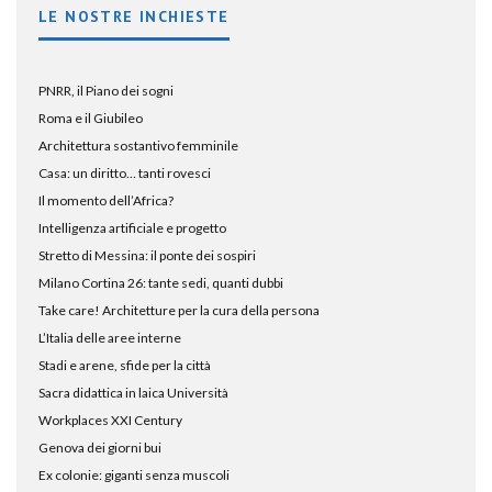
LE NOSTRE INCHIESTE
PNRR, il Piano dei sogni
Roma e il Giubileo
Architettura sostantivo femminile
Casa: un diritto… tanti rovesci
Il momento dell’Africa?
Intelligenza artificiale e progetto
Stretto di Messina: il ponte dei sospiri
Milano Cortina 26: tante sedi, quanti dubbi
Take care! Architetture per la cura della persona
L’Italia delle aree interne
Stadi e arene, sfide per la città
Sacra didattica in laica Università
Workplaces XXI Century
Genova dei giorni bui
Ex colonie: giganti senza muscoli