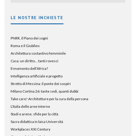
LE NOSTRE INCHIESTE
PNRR, il Piano dei sogni
Roma e il Giubileo
Architettura sostantivo femminile
Casa: un diritto… tanti rovesci
Il momento dell’Africa?
Intelligenza artificiale e progetto
Stretto di Messina: il ponte dei sospiri
Milano Cortina 26: tante sedi, quanti dubbi
Take care! Architetture per la cura della persona
L’Italia delle aree interne
Stadi e arene, sfide per la città
Sacra didattica in laica Università
Workplaces XXI Century