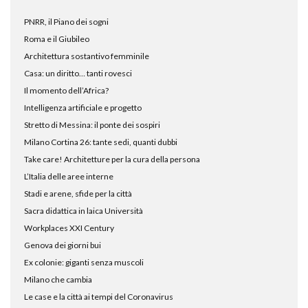
PNRR, il Piano dei sogni
Roma e il Giubileo
Architettura sostantivo femminile
Casa: un diritto… tanti rovesci
Il momento dell’Africa?
Intelligenza artificiale e progetto
Stretto di Messina: il ponte dei sospiri
Milano Cortina 26: tante sedi, quanti dubbi
Take care! Architetture per la cura della persona
L’Italia delle aree interne
Stadi e arene, sfide per la città
Sacra didattica in laica Università
Workplaces XXI Century
Genova dei giorni bui
Ex colonie: giganti senza muscoli
Milano che cambia
Le case e la città ai tempi del Coronavirus