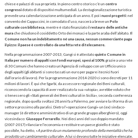
chiese e palazzi di sua proprietà. In pieno centro storico c’è un
centro
congressi
dotato di dispositivi multumediali. La destagionalizzazione turistica
prevede una calendarizzazione anticipata di un anno. E poi i
nuovi progetti
: nel
convento dei Cappuccini, in comodato d’uso, nascerà a breve un
Polo
culturale con biblioteca
, mentre è stato finanziato il
restauro delle antiche
mura
che chiudono il cosiddetto Orto dei monaci e la parte araba dell’abitato.
Il
Comune non ha un indebitamento né una causa, nessun commerciante paga
il pizzo: il paese è controllato da una fitta rete di telecamere.
Nella programmazione 2007-2013, Gangi si è attestato
quinto Comune in
Italia per numero di appalti con fondi europei, spesi al 100%
grazie a una rete
di 30 Comuni che hanno creato un’Agenzia di sviluppo con un Ufficio unico
degli appalti (gli abitanti si sono tassati un euro per pagare i tecnici fuori
dall’orario di lavoro). Per la programmazione 2014-2020 ci sono decreti per 11
milioni di lavori. È qui che Sgarbi, da assessore regionale dei Beni culturali,
riconoscendo la capacità di aver realizzato la sua «utopia», avrebbe voluto che
si tenessero gli «Stati generali dei Beni culturali in Sicilia», seconda conferenza
regionale, dopo quella svoltasi 28 anni fa a Palermo, per avviare la riforma di un
settore prossimo alla paralisi. Dietro l’«operazione Gangi» un (ex) sindaco-
manager (è direttore amministrativo di un grande gruppo alberghiero), oggi
vicesindaco:
Giuseppe Ferrarello
. Nei dieci anni del suo doppio mandato
(2007-2017) rilanciare l’economia e restituire un paese gioiello è stato
possibile, ha detto, «
A partire da un mutamento profondo della mentalità che ha
prodotto un cambiamento culturale
». A lui si devono tutte le iniziative elencate,