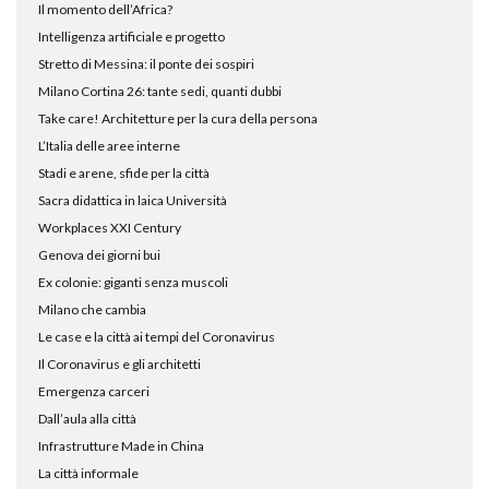
Il momento dell’Africa?
Intelligenza artificiale e progetto
Stretto di Messina: il ponte dei sospiri
Milano Cortina 26: tante sedi, quanti dubbi
Take care! Architetture per la cura della persona
L’Italia delle aree interne
Stadi e arene, sfide per la città
Sacra didattica in laica Università
Workplaces XXI Century
Genova dei giorni bui
Ex colonie: giganti senza muscoli
Milano che cambia
Le case e la città ai tempi del Coronavirus
Il Coronavirus e gli architetti
Emergenza carceri
Dall’aula alla città
Infrastrutture Made in China
La città informale