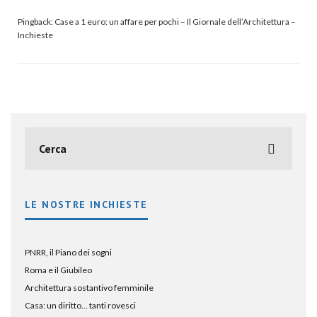
Pingback:
Case a 1 euro: un affare per pochi – Il Giornale dell’Architettura –
Inchieste
LE NOSTRE INCHIESTE
PNRR, il Piano dei sogni
Roma e il Giubileo
Architettura sostantivo femminile
Casa: un diritto… tanti rovesci