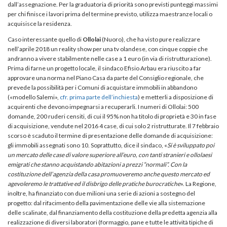
dall’assegnazione. Per la graduatoria di priorità sono previsti punteggi massimi
per chi finisce i lavori prima del termine previsto, utilizza maestranze locali o
acquisisce la residenza.
Caso interessante quello di
Ollolai
(Nuoro), che ha visto pure realizzare
nell’aprile 2018 un reality show per una tv olandese, con cinque coppie che
andranno a vivere stabilmente nelle case a 1 euro (in via di ristrutturazione).
Prima di farne un progetto locale, il sindaco Efisio Arbau era riuscito a far
approvare una norma nel Piano Casa da parte del Consiglio regionale, che
prevede la possibilità per i Comuni di acquistare immobili in abbandono
(«modello Salemi»,
cfr. prima parte dell’inchiesta
) e metterli a disposizione di
acquirenti che devono impegnarsi a recuperarli. I numeri di Ollolai: 500
domande, 200 ruderi censiti, di cui il 95% non ha titolo di proprietà e 30 in fase
di acquisizione, vendute nel 2016 4 case, di cui solo 2 ristrutturate. Il 7 febbraio
scorso è scaduto il termine di presentazione delle domande di acquisizione:
gli immobili assegnati sono 10. Soprattutto, dice il sindaco, «
Si è sviluppato poi
un mercato delle case di valore superiore all’euro, con tanti stranieri e ollolaesi
emigrati che stanno acquistando abitazioni a prezzi “normali”. Con la
costituzione dell’agenzia della casa promuoveremo anche questo mercato ed
agevoleremo le trattative ed il disbrigo delle pratiche burocratiche
». La Regione,
inoltre, ha finanziato con due milioni una serie di azioni a sostegno del
progetto: dal rifacimento della pavimentazione delle vie alla sistemazione
delle scalinate, dal finanziamento della costituzione della predetta agenzia alla
realizzazione di diversi laboratori (formaggio, pane e tutte le attività tipiche di