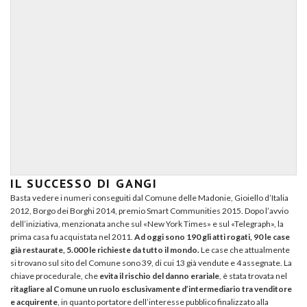
IL SUCCESSO DI GANGI
Basta vedere i numeri conseguiti dal Comune delle Madonie, Gioiello d’Italia
2012, Borgo dei Borghi 2014, premio Smart Communities 2015. Dopo l’avvio
dell’iniziativa, menzionata anche sul «New York Times» e sul «Telegraph», la
prima casa fu acquistata nel 2011.
Ad oggi sono 190 gli atti rogati, 90 le case
già restaurate, 5.000 le richieste da tutto il mondo.
Le case che attualmente
si trovano sul sito del Comune sono 39, di cui 13 già vendute e 4 assegnate. La
chiave procedurale, che
evita il rischio del danno erariale
, è stata trovata nel
ritagliare al Comune un ruolo esclusivamente d’intermediario tra venditore
e acquirente
, in quanto portatore dell’interesse pubblico finalizzato alla