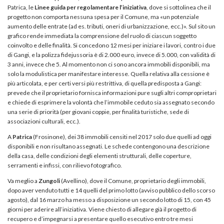
Patrica, le
Linee guida per regolamentare l’iniziativa
, dove si sottolinea che il
progetto non comporta nessuna spesa per il Comune, ma «un potenziale
aumento delle entrate (ad es. tributi, oneri di urbanizzazione, ecc.)». Sul sito un
grafico rende immediata la comprensione del ruolo di ciascun soggetto
coinvolto e delle finalità. Si concedono 12 mesi per iniziare i lavori, contro i due
di Gangi, e la polizza fidejussoria è di 2.000 euro, invece di 5.000, con validità di
3 anni, invece che 5. Al momento non ci sono ancora immobili disponibili, ma
solo la modulistica per manifestare interesse. Quella relativa alla cessione è
più articolata, e per certi versi più restrittiva, di quella predisposta a Gangi:
prevede che il proprietario fornisca informazioni pure sugli altri comproprietari
e chiede di esprimere la volontà che l’immobile ceduto sia assegnato secondo
una serie di priorità (per giovani coppie, per finalità turistiche, sede di
associazioni culturali, ecc.).
A
Patrica
(Frosinone), dei 38 immobili censiti nel 2017 solo due quelli ad oggi
disponibili e non risultano assegnati. Le schede contengono una descrizione
della casa, delle condizioni degli elementi strutturali, delle coperture,
serramenti e infissi, con rilievo fotografico.
Va meglio a
Zungoli
(Avellino), dove il Comune, proprietario degli immobili,
dopo aver venduto tutti e 14 quelli del primo lotto (avviso pubblico dello scorso
agosto), dal 16 marzo ha messo a disposizione un secondo lotto di 15, con 45
giorni per aderire all’iniziativa. Viene chiesto di allegare già il progetto di
recupero e d’impegnarsi a presentare quello esecutivo entro tre mesi