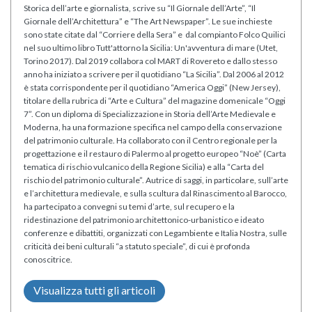
Storica dell’arte e giornalista, scrive su “Il Giornale dell’Arte”, “Il
Giornale dell’Architettura” e “The Art Newspaper”. Le sue inchieste
sono state citate dal “Corriere della Sera” e dal compianto Folco Quilici
nel suo ultimo libro Tutt'attorno la Sicilia: Un'avventura di mare (Utet,
Torino 2017). Dal 2019 collabora col MART di Rovereto e dallo stesso
anno ha iniziato a scrivere per il quotidiano “La Sicilia”. Dal 2006 al 2012
è stata corrispondente per il quotidiano “America Oggi” (New Jersey),
titolare della rubrica di “Arte e Cultura” del magazine domenicale “Oggi
7”. Con un diploma di Specializzazione in Storia dell’Arte Medievale e
Moderna, ha una formazione specifica nel campo della conservazione
del patrimonio culturale. Ha collaborato con il Centro regionale per la
progettazione e il restauro di Palermo al progetto europeo “Noè” (Carta
tematica di rischio vulcanico della Regione Sicilia) e alla “Carta del
rischio del patrimonio culturale”. Autrice di saggi, in particolare, sull’arte
e l’architettura medievale, e sulla scultura dal Rinascimento al Barocco,
ha partecipato a convegni su temi d’arte, sul recupero e la
ridestinazione del patrimonio architettonico-urbanistico e ideato
conferenze e dibattiti, organizzati con Legambiente e Italia Nostra, sulle
criticità dei beni culturali “a statuto speciale”, di cui è profonda
conoscitrice.
Visualizza tutti gli articoli