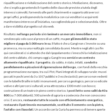
riqualificazione e rivitalizzazione del centro storico. Mediazione, dicevamo,
che si esplica garantendo il rispetto delle clausole previste a tutela degli
interessi coinvolti, fornendo alle parti chiarimenti e supporto attraverso i
propri uffici, predisponendo la modulistica con cui venditori e acquirenti
manifestano interesse all’iniziativa, raccogliendola poi e selezionandola. Oltre
a dare visibilità al progetto sul sito web.
Risultato:
nel lungo periodo si è rianimato un mercato immobiliare
, non si
vendono più solo case al prezzo di un caffè, ma
per gli immobili in stato
migliore si paga da 5.000 euro in su
. Il fatto è che a Gangi non s’investe su una
promessa, ma su una realtà già consolidata da anni. Mentre negli altri casi fin
qui considerati ci si attende che dal ripopolamento s’inneschi la rivitalizzazione
del centro abitato, chi compra oggi a Gangi trova
servizi e un contesto
altamente riqualificato
. Il
progetto
, da subito, è stato, infatti,
condotto
parallelamente a più azioni di rigenerazione del borgo
, con fondi della vecchia
programmazione europea, tra cui i Pist, Piani integrati di sviluppo rurale: musei
passati in pochi anni da 3 a 10 (7 pubblici e 3 ecclesiastici); percorso non vedenti
con le tabelle Braille in tutti i monumenti, percorso geologico, percorso edicole
votive e altri percorsi culturali; area attrezzata a 1300 metri con bosco;
costruzione di un teatro in pieno centro storico.
I posti letto sono saliti da 40 a
800
(su 7.000 abitanti); 500 aziende di agraria e zootecnia che non conoscono
crisi. E ancora,
restaurate tutte le scuole con efficientamento energetico,
restaurato il patrimonio monumentale, sostituito il cemento con la pietra,
l’asfalto con i basolati
. Un accordo con la Curia ha permesso di tenere aperte