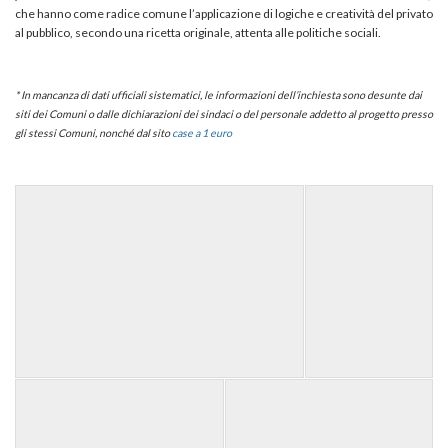
che hanno come radice comune l’applicazione di logiche e creatività del privato
al pubblico, secondo una ricetta originale, attenta alle politiche sociali.
* In mancanza di dati ufficiali sistematici, le informazioni dell’inchiesta sono desunte dai
siti dei Comuni o dalle dichiarazioni dei sindaci o del personale addetto al progetto presso
gli stessi Comuni, nonché dal sito
case a 1 euro