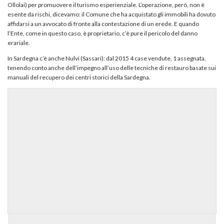
Ollolai) per promuovere il turismo esperienziale. L’operazione, però, non è
esente da rischi, dicevamo: il Comune che ha acquistato gli immobili ha dovuto
affidarsi a un avvocato di fronte alla contestazione di un erede. E quando
l’Ente, come in questo caso, è proprietario, c’è pure il pericolo del danno
erariale.
In Sardegna c’è anche Nulvi (Sassari): dal 2015 4 case vendute, 1 assegnata,
tenendo conto anche dell’impegno all’uso delle tecniche di restauro basate sui
manuali del recupero dei centri storici della Sardegna.