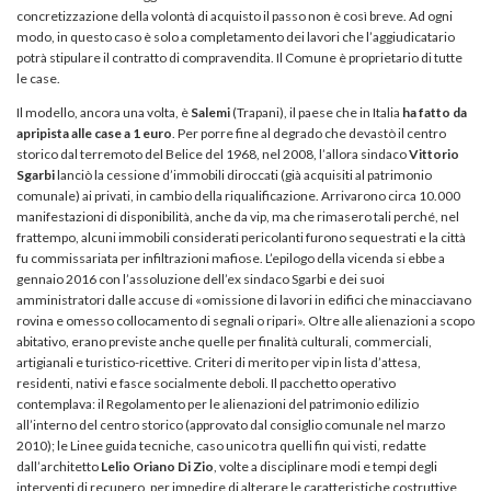
concretizzazione della volontà di acquisto il passo non è così breve. Ad ogni
modo, in questo caso è solo a completamento dei lavori che l’aggiudicatario
potrà stipulare il contratto di compravendita. Il Comune è proprietario di tutte
le case.
Il modello, ancora una volta, è
Salemi
(Trapani), il paese che in Italia
ha fatto da
apripista alle case a 1 euro
. Per porre fine al degrado che devastò il centro
storico dal terremoto del Belice del 1968, nel 2008, l’allora sindaco
Vittorio
Sgarbi
lanciò la cessione d’immobili diroccati (già acquisiti al patrimonio
comunale) ai privati, in cambio della riqualificazione. Arrivarono circa 10.000
manifestazioni di disponibilità, anche da vip, ma che rimasero tali perché, nel
frattempo, alcuni immobili considerati pericolanti furono sequestrati e la città
fu commissariata per infiltrazioni mafiose. L’epilogo della vicenda si ebbe a
gennaio 2016 con l’assoluzione dell’ex sindaco Sgarbi e dei suoi
amministratori dalle accuse di «omissione di lavori in edifici che minacciavano
rovina e omesso collocamento di segnali o ripari». Oltre alle alienazioni a scopo
abitativo, erano previste anche quelle per finalità culturali, commerciali,
artigianali e turistico-ricettive. Criteri di merito per vip in lista d’attesa,
residenti, nativi e fasce socialmente deboli. Il pacchetto operativo
contemplava: il Regolamento per le alienazioni del patrimonio edilizio
all’interno del centro storico (approvato dal consiglio comunale nel marzo
2010); le Linee guida tecniche, caso unico tra quelli fin qui visti, redatte
dall’architetto
Lelio Oriano Di Zio
, volte a disciplinare modi e tempi degli
interventi di recupero, per impedire di alterare le caratteristiche costruttive,