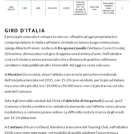
GIRO D’ITALIA
Il principale ostacolo è sempre lo stesso: «
Risalire ad ogni proprietario e
comproprietario in Italia e all’estero richiede un lavoro lungo e minuzioso
»,
spiega Alberto Preioni, sindaco di
Borgomezzavalle
(Verbano Cusio Ossola),
320 anime, dimezzatasi nel giro di appena una trentina d’anni. Nell’ottobre
scorso il sindaco aveva annunciato che a distanza di qualche settimana
sarebbero stati pubblicati altri 4 immobili. Ad oggi ne resta solo uno.
A
Montieri
(Grosseto), dove l’abitato conserva le atmosfere medievali,
dell’iniziativa lanciata nel 2015, con 15-20 case vendute, per lo più ad italiani,
ma a una cifra più alta, tra i 10.000 e i 30.000 euro, non c’è più traccia sul sito
web del Comune.
Solo 4 gli immobili venduti dal 2016 a
Fabbriche di Vergemoli
(Lucca): qui il
Comune si limita a mettere in contatto la domanda con l’offerta senza alcuna
modulistica o comunicazione online. La difficoltà resta la ricerca degli eredi
per 15-20 abitazioni.
A
Cantiano
(Pesaro Urbino), Bandiera arancione del Touring Club, nell’ottobre
2018 sono state approvate, sul modello di quelle adottate l’anno prima a