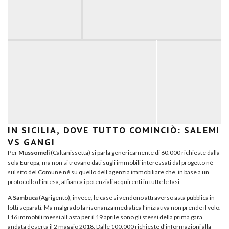
IN SICILIA, DOVE TUTTO COMINCIÒ: SALEMI
VS GANGI
Per
Mussomeli
(Caltanissetta) si parla genericamente di 60.000 richieste dalla
sola Europa, ma non si trovano dati sugli immobili interessati dal progetto né
sul sito del Comune né su quello dell’agenzia immobiliare che, in base a un
protocollo d’intesa, affianca i potenziali acquirenti in tutte le fasi.
A
Sambuca
(Agrigento), invece, le case si vendono attraverso asta pubblica in
lotti separati. Ma malgrado la risonanza mediatica l’iniziativa non prende il volo.
I 16 immobili messi all’asta per il 19 aprile sono gli stessi della prima gara
andata deserta il 2 maggio 2018. Dalle 100.000 richieste d’informazioni alla