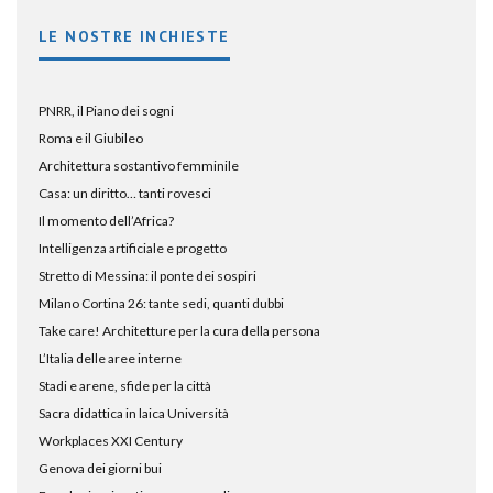
LE NOSTRE INCHIESTE
PNRR, il Piano dei sogni
Roma e il Giubileo
Architettura sostantivo femminile
Casa: un diritto… tanti rovesci
Il momento dell’Africa?
Intelligenza artificiale e progetto
Stretto di Messina: il ponte dei sospiri
Milano Cortina 26: tante sedi, quanti dubbi
Take care! Architetture per la cura della persona
L’Italia delle aree interne
Stadi e arene, sfide per la città
Sacra didattica in laica Università
Workplaces XXI Century
Genova dei giorni bui