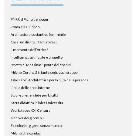
PNRR, il Piano dei sogni
Roma e il Giubileo
Architettura sostantivo femminile
Casa: un diritto… tanti rovesci
Il momento dell’Africa?
Intelligenza artificiale e progetto
Stretto di Messina: il ponte dei sospiri
Milano Cortina 26: tante sedi, quanti dubbi
Take care! Architetture per la cura della persona
L’Italia delle aree interne
Stadi e arene, sfide per la città
Sacra didattica in laica Università
Workplaces XXI Century
Genova dei giorni bui
Ex colonie: giganti senza muscoli
Milano che cambia