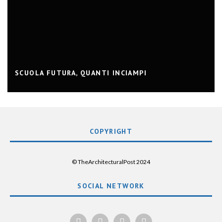
SCUOLA FUTURA, QUANTI INCIAMPI
COPYRIGHT
© TheArchitecturalPost 2024
SOCIAL NETWORK
x
facebook
instagram
linkedin