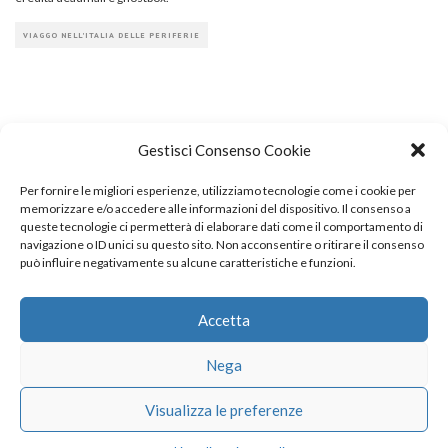
VIAGGO NELL'ITALIA DELLE PERIFERIE
Gestisci Consenso Cookie
Per fornire le migliori esperienze, utilizziamo tecnologie come i cookie per
COPYRIGHT
memorizzare e/o accedere alle informazioni del dispositivo. Il consenso a
queste tecnologie ci permetterà di elaborare dati come il comportamento di
navigazione o ID unici su questo sito. Non acconsentire o ritirare il consenso
può influire negativamente su alcune caratteristiche e funzioni.
© TheArchitecturalPost 2024
SOCIAL NETWORK
Accetta
Nega
x
facebook
instagram
linkedin
Visualizza le preferenze