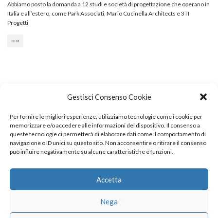
Abbiamo posto la domanda a 12 studi e società di progettazione che operano in
Italia e all’estero, come Park Associati, Mario Cucinella Architects e 3TI
Progetti
BIM
Gestisci Consenso Cookie
Per fornire le migliori esperienze, utilizziamo tecnologie come i cookie per
COPYRIGHT
memorizzare e/o accedere alle informazioni del dispositivo. Il consenso a
queste tecnologie ci permetterà di elaborare dati come il comportamento di
navigazione o ID unici su questo sito. Non acconsentire o ritirare il consenso
può influire negativamente su alcune caratteristiche e funzioni.
© TheArchitecturalPost 2024
SOCIAL NETWORK
Accetta
Nega
x
facebook
instagram
linkedin