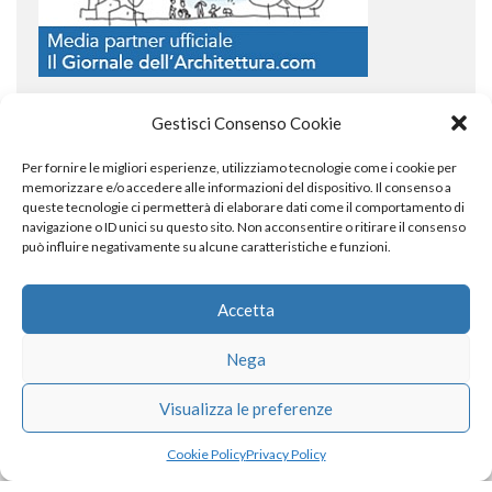
Gestisci Consenso Cookie
Per fornire le migliori esperienze, utilizziamo tecnologie come i cookie per
COPYRIGHT
memorizzare e/o accedere alle informazioni del dispositivo. Il consenso a
queste tecnologie ci permetterà di elaborare dati come il comportamento di
navigazione o ID unici su questo sito. Non acconsentire o ritirare il consenso
può influire negativamente su alcune caratteristiche e funzioni.
© TheArchitecturalPost 2024
SOCIAL NETWORK
Accetta
Nega
x
facebook
instagram
linkedin
Visualizza le preferenze
Cookie Policy
Privacy Policy