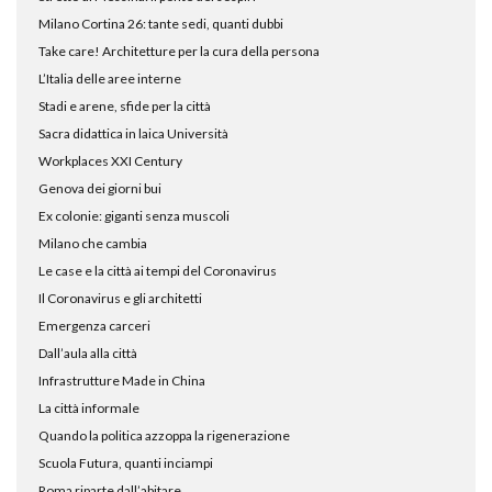
Milano Cortina 26: tante sedi, quanti dubbi
Take care! Architetture per la cura della persona
L’Italia delle aree interne
Stadi e arene, sfide per la città
Sacra didattica in laica Università
Workplaces XXI Century
Genova dei giorni bui
Ex colonie: giganti senza muscoli
Milano che cambia
Le case e la città ai tempi del Coronavirus
Il Coronavirus e gli architetti
Emergenza carceri
Dall’aula alla città
Infrastrutture Made in China
La città informale
Quando la politica azzoppa la rigenerazione
Scuola Futura, quanti inciampi
Roma riparte dall’abitare