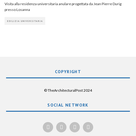
Visita alla residenza universitaria anulare progettata da Jean Pierre Durig
presso Losanna
EDILIZIA UNIVERSITARIA
COPYRIGHT
© TheArchitecturalPost 2024
SOCIAL NETWORK
x
facebook
instagram
linkedin