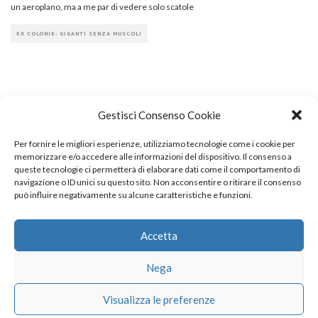
un aeroplano, ma a me par di vedere solo scatole
EX COLONIE: GIGANTI SENZA MUSCOLI
Gestisci Consenso Cookie
Per fornire le migliori esperienze, utilizziamo tecnologie come i cookie per
COPYRIGHT
memorizzare e/o accedere alle informazioni del dispositivo. Il consenso a
queste tecnologie ci permetterà di elaborare dati come il comportamento di
navigazione o ID unici su questo sito. Non acconsentire o ritirare il consenso
può influire negativamente su alcune caratteristiche e funzioni.
© TheArchitecturalPost 2024
SOCIAL NETWORK
Accetta
Nega
x
facebook
instagram
linkedin
Visualizza le preferenze