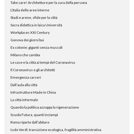
Take care! Architetture per la cura della persona
L’Italia delle aree interne
Stadi e arene, sfide per la città
Sacra didattica in laica Università
Workplaces XXI Century
Genova dei giorni bui
Ex colonie: giganti senza muscoli
Milano che cambia
Le case e la città ai tempi del Coronavirus
Il Coronavirus e gli architetti
Emergenza carceri
Dall’aula alla città
Infrastrutture Made in China
La città informale
Quando la politica azzoppa la rigenerazione
Scuola Futura, quanti inciampi
Roma riparte dall’abitare
Isole Verdi: transizione ecologica, fragilità amministrativa