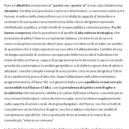
Porre il
dibattito
nei termini di “
ponte-no / ponte-sì
” è non solo riduttivo ma
deviante
: il trattare la questione come un referendum, o come una contesa tra
fazioni, è indice dello stato infimo cui si è ridotta la capacità d’intendere e
orientare di una quota consistentissima della classe dirigente nazionale,
intellettuale e politica, a tutti i livelli di responsabilità e comunicazione.
Pochi
hanno compreso
che la questione è di quelle di
alta valenza strategica
, che
investono di petto l’interesse nazionale italiano. Un interesse di cui si è
smesso di parlare ormai da ottant’anni, quasi si trattasse di un tabù; un ambito
di questioni che è stato riposto in un cassetto e lì abbandonato: l’ambito di una
strategia nazionale di sistema consapevole della necessità d’individuare le
mete di tutto un Paese, capace di programmarne le direzioni e i passi secondo
priorità da contemplare in ambito geopolitico, e di definire gerarchie di attori e
attuatori, nonché compiti e tempi di esecuzione. Una visione dirigistica? Direi
di no: piuttosto la presa d’atto che, dopo l’abbandono dell’ultimo tentativo
programmatorio, il Piano ’80, si è giunti in Italia a uno
squilibrio ormai non più
sostenibile tra il basso e l’alto
, con la
prevalenza di spinte centrifughe e
localistiche
che minano la solidità e la salute dell’intero Paese: concentrate in
una visione lenticolare, come da microscopio, esse incidono negativamente
sulla capacità di azioni corali, direi grandangolari, del Paese, sia che si tratti di
considerare un territorio e di agirvi, sia che si abbia a che fare con ambiti di
competenze specifiche, che si pretende di far prevalere in nome di un
rivendicato “interesse comune”.