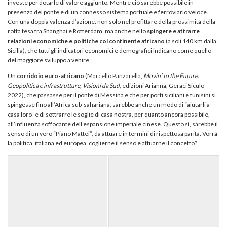
investe per dotarle di valore aggiunto. Mentre ciò sarebbe possibile in
presenza del ponte e di un connesso sistema portuale e ferroviario veloce.
Con una doppia valenza d’azione: non solo nel profittare della prossimità della
rotta tesa tra Shanghai e Rotterdam, ma anche nello
spingere e attrarre
relazioni economiche e politiche col continente africano
(a soli 140 km dalla
Sicilia), che tutti gli indicatori economici e demografici indicano come quello
del maggiore sviluppo a venire.
Un
corridoio euro-africano
(Marcello Panzarella,
Movin’ to the Future.
Geopolitica e infrastrutture, Visioni da Sud
, edizioni Arianna, Geraci Siculo
2022), che passasse per il ponte di Messina e che per porti siciliani e tunisini si
spingesse fino all’Africa sub-sahariana, sarebbe anche un modo di “aiutarli a
casa loro” e di sottrarre le soglie di casa nostra, per quanto ancora possibile,
all’influenza soffocante dell’espansione imperiale cinese. Questo sì, sarebbe il
senso di un vero “Piano Mattei”, da attuare in termini di rispettosa parità. Vorrà
la politica, italiana ed europea, coglierne il senso e attuarne il concetto?