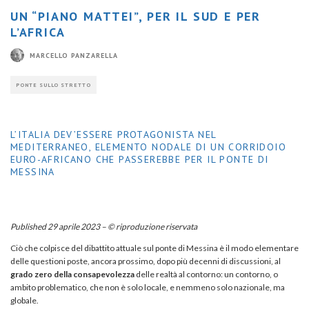
UN “PIANO MATTEI”, PER IL SUD E PER
L’AFRICA
MARCELLO PANZARELLA
PONTE SULLO STRETTO
L’ITALIA DEV’ESSERE PROTAGONISTA NEL
MEDITERRANEO, ELEMENTO NODALE DI UN CORRIDOIO
EURO-AFRICANO CHE PASSEREBBE PER IL PONTE DI
MESSINA
Published 29 aprile 2023 – © riproduzione riservata
Ciò che colpisce del dibattito attuale sul ponte di Messina è il modo elementare
delle questioni poste, ancora prossimo, dopo più decenni di discussioni, al
grado zero della consapevolezza
delle realtà al contorno: un contorno, o
ambito problematico, che non è solo locale, e nemmeno solo nazionale, ma
globale.