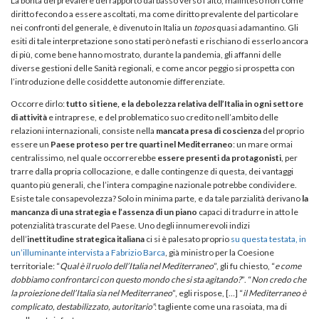
La bontà del prevalere del rapporto dal basso verso l’alto, malinteso non come
diritto fecondo a essere ascoltati, ma come diritto prevalente del particolare
nei confronti del generale, è divenuto in Italia un
topos
quasi adamantino. Gli
esiti di tale interpretazione sono stati però nefasti e rischiano di esserlo ancora
di più, come bene hanno mostrato, durante la pandemia, gli affanni delle
diverse gestioni delle Sanità regionali, e come ancor peggio si prospetta con
l’introduzione delle cosiddette autonomie differenziate.
Occorre dirlo:
tutto si tiene, e la debolezza relativa dell’Italia in ogni settore
di attività
e intraprese, e del problematico suo credito nell’ambito delle
relazioni internazionali, consiste nella
mancata presa di coscienza
del proprio
essere un
Paese proteso per tre quarti nel Mediterraneo
: un mare ormai
centralissimo, nel quale occorrerebbe
essere presenti da protagonisti
, per
trarre dalla propria collocazione, e dalle contingenze di questa, dei vantaggi
quanto più generali, che l’intera compagine nazionale potrebbe condividere.
Esiste tale consapevolezza? Solo in minima parte, e da tale parzialità derivano
la
mancanza di una strategia e l’assenza di un piano
capaci di tradurre in atto le
potenzialità trascurate del Paese. Uno degli innumerevoli indizi
dell’
inettitudine strategica italiana
ci si è palesato proprio
su questa testata, in
un’illuminante intervista a Fabrizio Barca
, già ministro per la Coesione
territoriale: “
Qual è il ruolo dell’Italia nel Mediterraneo
”, gli fu chiesto, “
e come
dobbiamo confrontarci con questo mondo che si sta agitando?
”. “
Non credo che
la proiezione dell’Italia sia nel Mediterraneo
”, egli rispose, […] “
il Mediterraneo è
complicato, destabilizzato, autoritario”
: tagliente come una rasoiata, ma di