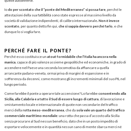
quelle autoinferte.
Io
do per scontato che il “ponte del Mediterraneo” si possa fare
, perché le
attestazioni della sua fattibilità sono state espresse al massimo livello da
società di validazione indipendenti, di calibro internazionale
. Non è invece
scontato
, per quanto detto fin qui,
che si sappia davvero perché farlo
, e che
dunque lo si voglia fare.
PERCHÉ FARE IL PONTE?
Perché esso costituisce un
atout formidabile che l’Italia ha ancora nella
manica
, capace di più valenze assieme geopolitiche ed economiche, in grado di
accendere nel Paese una seconda locomotiva da affiancare a quella
arrancante padano-veneta, ormai priva di margini di espansione e in
sofferenza da decenni, come mostrano gli incrementi minimali del suo PIL nel
lungo periodo.
Come farebbe il ponte a operare tale accensione? Lo farebbe
consentendo alla
Sicilia, alla Calabria e a tutto il Sud di essere luogo di cattura
, di lavorazione e
smistamento locale e internazionale di quote non secondarie del traffico
merci della
rotta meso-mediterranea
, che da
sola vale un quarto del traffico
commerciale marittimo mondiale
: una rotta che passa d’accosto alla Sicilia
senza procurare al Sud nessun beneficio, dato che in un posto impedito di
esportare velocemente e in quantità nessun sano di mente sbarca merci né