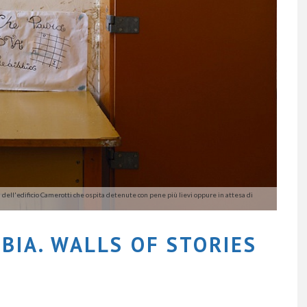
dell'edificio Camerotti che ospita detenute con pene più lievi oppure in attesa di
BIA. WALLS OF STORIES