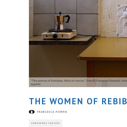
"The women of Rebibbia. Walls of stories" (foto © Francesca Pompei): cella 
appello
THE WOMEN OF REBIB
FRANCESCA POMPEI
EMERGENZA CARCERI