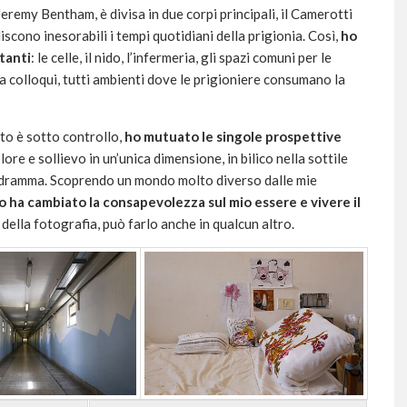
eremy Bentham, è divisa in due corpi principali, il Camerotti
iscono inesorabili i tempi quotidiani della prigionia. Così,
ho
itanti
: le celle, il nido, l’infermeria, gli spazi comuni per le
ala colloqui, tutti ambienti dove le prigioniere consumano la
to è sotto controllo,
ho mutuato le singole prospettive
ore e sollievo in un’unica dimensione, in bilico nella sottile
e dramma. Scoprendo un mondo molto diverso dalle mie
 ha cambiato la consapevolezza sul mio essere e vivere il
 della fotografia, può farlo anche in qualcun altro.