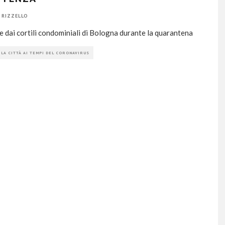
 RIZZELLO
e dai cortili condominiali di Bologna durante la quarantena
 LA CITTÀ AI TEMPI DEL CORONAVIRUS