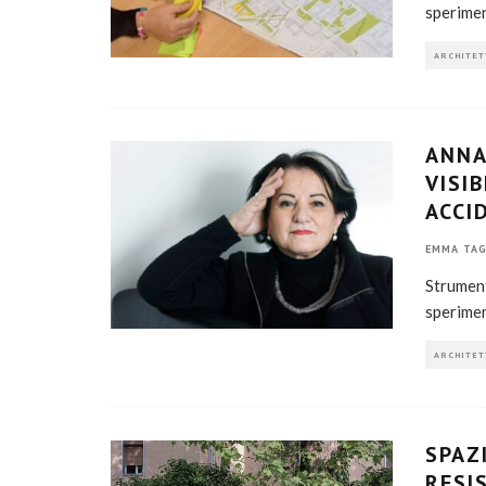
sperimen
ARCHITET
ANNA
VISI
ACCI
EMMA TAG
Strument
sperimen
ARCHITET
SPAZ
RESI