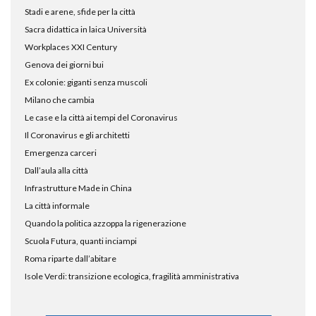
Stadi e arene, sfide per la città
Sacra didattica in laica Università
Workplaces XXI Century
Genova dei giorni bui
Ex colonie: giganti senza muscoli
Milano che cambia
Le case e la città ai tempi del Coronavirus
Il Coronavirus e gli architetti
Emergenza carceri
Dall’aula alla città
Infrastrutture Made in China
La città informale
Quando la politica azzoppa la rigenerazione
Scuola Futura, quanti inciampi
Roma riparte dall’abitare
Isole Verdi: transizione ecologica, fragilità amministrativa