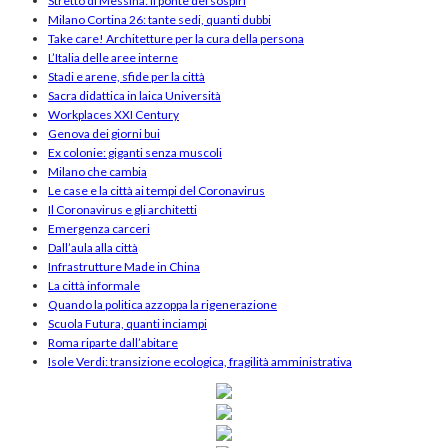
Stretto di Messina: il ponte dei sospiri
Milano Cortina 26: tante sedi, quanti dubbi
Take care! Architetture per la cura della persona
L’Italia delle aree interne
Stadi e arene, sfide per la città
Sacra didattica in laica Università
Workplaces XXI Century
Genova dei giorni bui
Ex colonie: giganti senza muscoli
Milano che cambia
Le case e la città ai tempi del Coronavirus
Il Coronavirus e gli architetti
Emergenza carceri
Dall’aula alla città
Infrastrutture Made in China
La città informale
Quando la politica azzoppa la rigenerazione
Scuola Futura, quanti inciampi
Roma riparte dall’abitare
Isole Verdi: transizione ecologica, fragilità amministrativa