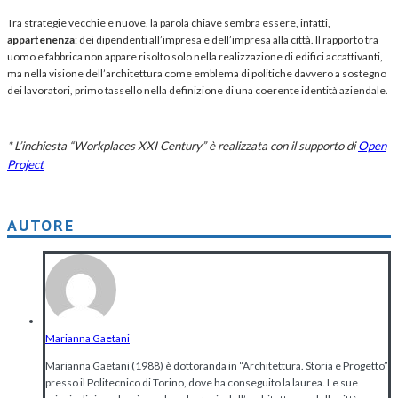
Tra strategie vecchie e nuove, la parola chiave sembra essere, infatti,
appartenenza
: dei dipendenti all’impresa e dell’impresa alla città. Il rapporto tra
uomo e fabbrica non appare risolto solo nella realizzazione di edifici accattivanti,
ma nella visione dell’architettura come emblema di politiche davvero a sostegno
dei lavoratori, primo tassello nella definizione di una coerente identità aziendale.
* L’inchiesta “Workplaces XXI Century” è realizzata con il supporto di
Open
Project
AUTORE
Marianna Gaetani
Marianna Gaetani (1988) è dottoranda in “Architettura. Storia e Progetto”
presso il Politecnico di Torino, dove ha conseguito la laurea. Le sue