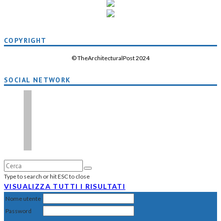
COPYRIGHT
© TheArchitecturalPost 2024
SOCIAL NETWORK
x
facebook
instagram
linkedin
Type to search or hit ESC to close
VISUALIZZA TUTTI I RISULTATI
Nome utente
Password