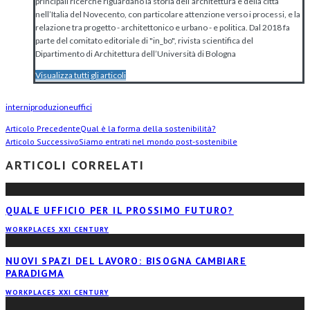
principali ricerche riguardano la storia dell’architettura e della città
nell’Italia del Novecento, con particolare attenzione verso i processi, e la
relazione tra progetto - architettonico e urbano - e politica. Dal 2018 fa
parte del comitato editoriale di "in_bo", rivista scientifica del
Dipartimento di Architettura dell’Università di Bologna
Visualizza tutti gli articoli
interni
produzione
uffici
Articolo Precedente
Qual è la forma della sostenibilità?
Articolo Successivo
Siamo entrati nel mondo post-sostenibile
ARTICOLI CORRELATI
QUALE UFFICIO PER IL PROSSIMO FUTURO?
WORKPLACES XXI CENTURY
NUOVI SPAZI DEL LAVORO: BISOGNA CAMBIARE
PARADIGMA
WORKPLACES XXI CENTURY