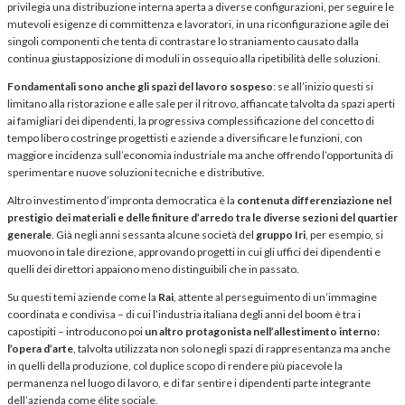
privilegia una distribuzione interna aperta a diverse configurazioni, per seguire le
mutevoli esigenze di committenza e lavoratori, in una riconfigurazione agile dei
singoli componenti che tenta di contrastare lo straniamento causato dalla
continua giustapposizione di moduli in ossequio alla ripetibilità delle soluzioni.
Fondamentali sono anche gli spazi del lavoro sospeso
: se all’inizio questi si
limitano alla ristorazione e alle sale per il ritrovo, affiancate talvolta da spazi aperti
ai famigliari dei dipendenti, la progressiva complessificazione del concetto di
tempo libero costringe progettisti e aziende a diversificare le funzioni, con
maggiore incidenza sull’economia industriale ma anche offrendo l’opportunità di
sperimentare nuove soluzioni tecniche e distributive.
Altro investimento d’impronta democratica è la
contenuta differenziazione nel
prestigio dei materiali e delle finiture d’arredo tra le diverse sezioni del quartier
generale
. Già negli anni sessanta alcune società del
gruppo Iri
, per esempio, si
muovono in tale direzione, approvando progetti in cui gli uffici dei dipendenti e
quelli dei direttori appaiono meno distinguibili che in passato.
Su questi temi aziende come la
Rai
, attente al perseguimento di un’immagine
coordinata e condivisa – di cui l’industria italiana degli anni del boom è tra i
capostipiti – introducono poi
un altro protagonista nell’allestimento interno:
l’opera d’arte
, talvolta utilizzata non solo negli spazi di rappresentanza ma anche
in quelli della produzione, col duplice scopo di rendere più piacevole la
permanenza nel luogo di lavoro, e di far sentire i dipendenti parte integrante
dell’azienda come élite sociale.