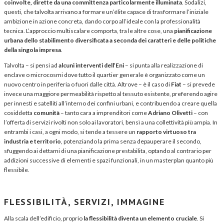
coinvolte, dirette da una committenza particolarmente illuminata
. Sodalizi,
questi, che talvolta arrivano a formare un’élite capace di trasformare l’iniziale
ambizione in azione concreta, dando corpo all’ideale con la professionalità
tecnica. L’approccio multiscalare comporta, tra le altre cose, una
pianificazione
urbana dello stabilimento diversificata a seconda dei caratteri e delle politiche
della singola impresa
.
Talvolta – si pensi ad
alcuni interventi dell’Eni
– si punta alla realizzazione di
enclave o microcosmi dove tutto il quartier generale è organizzato come un
nuovo centro in periferia o fuori dalle città. Altrove – è il caso di
Fiat
– si prevede
invece una maggiore permeabilità rispetto al tessuto esistente, preferendo agire
per innesti e satelliti all’interno dei confini urbani, e contribuendo a creare quella
cosiddetta
comunità
– tanto cara a imprenditori come
Adriano Olivetti
– con
l’offerta di servizi rivolti non solo ai lavoratori, bensì a una collettività più ampia. In
entrambi i casi, a ogni modo, si tende a tessere un
rapporto virtuoso tra
industria e territorio
, potenziando la prima senza depauperare il secondo,
sfuggendo ai dettami di una pianificazione prestabilita, optando al contrario per
addizioni successive di elementi e spazi funzionali, in un masterplan quanto più
flessibile.
FLESSIBILITÀ, SERVIZI, IMMAGINE
Alla scala dell’edificio, proprio
la flessibilità diventa un elemento cruciale
. Si