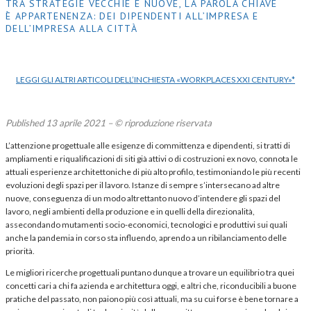
TRA STRATEGIE VECCHIE E NUOVE, LA PAROLA CHIAVE
È APPARTENENZA: DEI DIPENDENTI ALL’IMPRESA E
DELL’IMPRESA ALLA CITTÀ
LEGGI GLI ALTRI ARTICOLI DELL’INCHIESTA «WORKPLACES XXI CENTURY»*
Published 13 aprile 2021 – © riproduzione riservata
L’attenzione progettuale alle esigenze di committenza e dipendenti, si tratti di
ampliamenti e riqualificazioni di siti già attivi o di costruzioni ex novo, connota le
attuali esperienze architettoniche di più alto profilo, testimoniando le più recenti
evoluzioni degli spazi per il lavoro. Istanze di sempre s’intersecano ad altre
nuove, conseguenza di un modo altrettanto nuovo d’intendere gli spazi del
lavoro, negli ambienti della produzione e in quelli della direzionalità,
assecondando mutamenti socio-economici, tecnologici e produttivi sui quali
anche la pandemia in corso sta influendo, aprendo a un ribilanciamento delle
priorità.
Le migliori ricerche progettuali puntano dunque a trovare un equilibrio tra quei
concetti cari a chi fa azienda e architettura oggi, e altri che, riconducibili a buone
pratiche del passato, non paiono più così attuali, ma su cui forse è bene tornare a