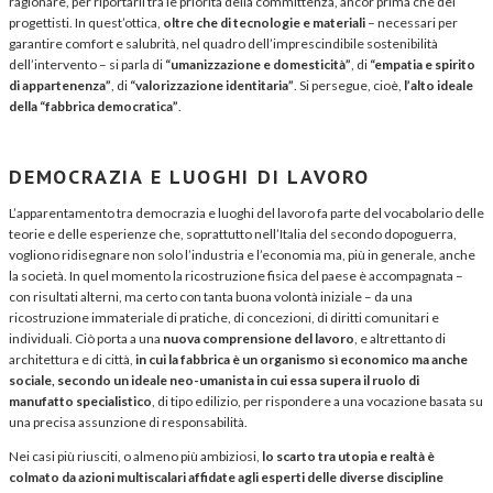
ragionare, per riportarli tra le priorità della committenza, ancor prima che dei
progettisti. In quest’ottica,
oltre che di tecnologie e materiali
– necessari per
garantire comfort e salubrità, nel quadro dell’imprescindibile sostenibilità
dell’intervento – si parla di
“umanizzazione e domesticità”
, di
“empatia e spirito
di appartenenza”
, di
“valorizzazione identitaria”
. Si persegue, cioè,
l’alto ideale
della “fabbrica democratica”
.
DEMOCRAZIA E LUOGHI DI LAVORO
L’apparentamento tra democrazia e luoghi del lavoro fa parte del vocabolario delle
teorie e delle esperienze che, soprattutto nell’Italia del secondo dopoguerra,
vogliono ridisegnare non solo l’industria e l’economia ma, più in generale, anche
la società. In quel momento la ricostruzione fisica del paese è accompagnata –
con risultati alterni, ma certo con tanta buona volontà iniziale – da una
ricostruzione immateriale di pratiche, di concezioni, di diritti comunitari e
individuali. Ciò porta a una
nuova comprensione del lavoro
, e altrettanto di
architettura e di città,
in cui la fabbrica è un organismo sì economico ma anche
sociale, secondo un ideale neo-umanista in cui essa supera il ruolo di
manufatto specialistico
, di tipo edilizio, per rispondere a una vocazione basata su
una precisa assunzione di responsabilità.
Nei casi più riusciti, o almeno più ambiziosi,
lo scarto tra utopia e realtà è
colmato da azioni multiscalari affidate agli esperti delle diverse discipline