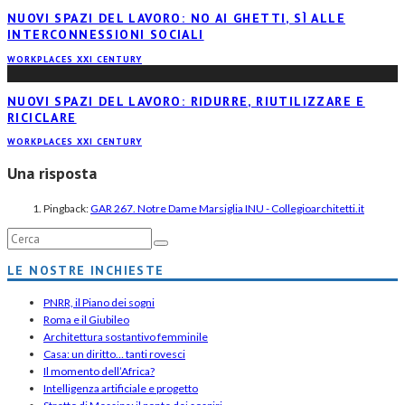
NUOVI SPAZI DEL LAVORO: NO AI GHETTI, SÌ ALLE
INTERCONNESSIONI SOCIALI
WORKPLACES XXI CENTURY
NUOVI SPAZI DEL LAVORO: RIDURRE, RIUTILIZZARE E
RICICLARE
WORKPLACES XXI CENTURY
Una risposta
Pingback:
GAR 267. Notre Dame Marsiglia INU - Collegioarchitetti.it
LE NOSTRE INCHIESTE
PNRR, il Piano dei sogni
Roma e il Giubileo
Architettura sostantivo femminile
Casa: un diritto… tanti rovesci
Il momento dell’Africa?
Intelligenza artificiale e progetto