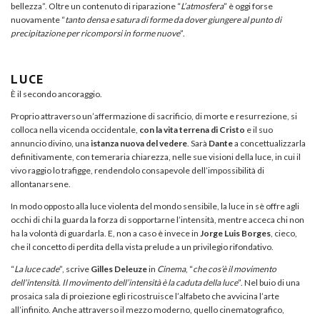
bellezza”. Oltre un contenuto di riparazione “
L’atmosfera
” è oggi forse
nuovamente “
tanto densa e satura di forme da dover giungere al punto di
precipitazione per ricomporsi in forme nuove
”.
LUCE
È il secondo ancoraggio.
Proprio attraverso un’affermazione di sacrificio, di morte e resurrezione, si
colloca nella vicenda occidentale,
con la vita terrena di Cristo
e il suo
annuncio divino, una
istanza nuova del vedere
. Sarà
Dante
a concettualizzarla
definitivamente, con temeraria chiarezza, nelle sue visioni della luce, in cui il
vivo raggio lo trafigge, rendendolo consapevole dell’impossibilità di
allontanarsene.
In modo opposto alla luce violenta del mondo sensibile, la luce in sè offre agli
occhi di chi la guarda la forza di sopportarne l’intensità, mentre acceca chi non
ha la volontà di guardarla. E, non a caso è invece in
Jorge Luis
Borges
, cieco,
che il concetto di perdita della vista prelude a un privilegio rifondativo.
“
La luce cade
”, scrive
Gilles Deleuze
in
Cinema
, “
che cos’è il movimento
dell’intensità. Il movimento dell’intensità è la caduta della luce
”. Nel buio di una
prosaica sala di proiezione egli ricostruisce l’alfabeto che avvicina l’arte
all’infinito. Anche attraverso il mezzo moderno, quello cinematografico,