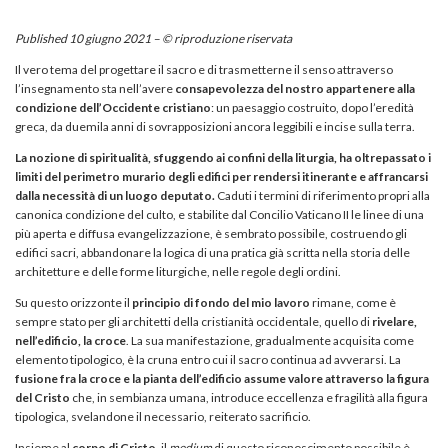
Published 10 giugno 2021 – © riproduzione riservata
Il vero tema del progettare il sacro e di trasmetterne il senso attraverso
l’insegnamento sta nell’avere
consapevolezza del nostro appartenere alla
condizione dell’Occidente cristiano
: un paesaggio costruito, dopo l’eredità
greca, da duemila anni di sovrapposizioni ancora leggibili e incise sulla terra.
La nozione di spiritualità, sfuggendo ai confini della liturgia, ha oltrepassato i
limiti del perimetro murario degli edifici per rendersi itinerante e affrancarsi
dalla necessità di un luogo deputato.
Caduti i termini di riferimento propri alla
canonica condizione del culto, e stabilite dal Concilio Vaticano II le linee di una
più aperta e diffusa evangelizzazione, è sembrato possibile, costruendo gli
edifici sacri, abbandonare la logica di una pratica già scritta nella storia delle
architetture e delle forme liturgiche, nelle regole degli ordini.
Su questo orizzonte il
principio di fondo del mio lavoro
rimane, come è
sempre stato per gli architetti della cristianità occidentale, quello di
rivelare,
nell’edificio, la croce
. La sua manifestazione, gradualmente acquisita come
elemento tipologico, è la cruna entro cui il sacro continua ad avverarsi. La
fusione fra la croce e la pianta dell’edificio assume valore
attraverso la figura
del Cristo
che, in sembianza umana, introduce eccellenza e fragilità alla figura
tipologica, svelandone il necessario, reiterato sacrificio.
Insieme al
corpo di Cristo
, il
medium
di questo riconoscimento possibile è,