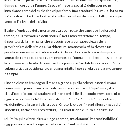
dunque, il
corpo dell’uomo
. Esso definisce la sacralità delle opere che
innalziamo come del suolo che calpestiamo, fino a tradursi in
tumulo, la forma
più alta di architettura
. In effetti la cultura occidentale pone, di fatto, nel corpo
sepolto, l’origine della civiltà.
Il valore fondativo della morte costituisce il patto che sancisce il valore del
tempo, della memoria e della storia. È nella manifestazione del tempo,
depositata dalla memoria, che si acquisisce la consapevolezza della
provvisorietà della vita e dell’architettura, ma anche la sfida rivolta a un
possibile conseguimento di eternità.
Sulla morte si costruisce
, dunque,
il
senso del tempo
e, conseguentemente, dell’opera
, quindi paradossalmente
la
continuità della vita
. Attraverso il corpo morto l’architettura risorge. Per la
cultura artistica occidentale e cristiana, infatti, il
corpo
, oltre ad essere tempo,
è
tempio
.
Fino ad Alessandro Magno, il mondo greco e quello orientale non si erano
conosciuti. Il primo aveva costruito ogni cosa a partire dal “tipo”, un sigillo
classificatorio con cui catalogare il mondo visibile; il secondo aveva costruito
ogni cosa sul “simbolo”. Possiamo dire che “tipo” e “simbolo” s’incontrano, in
via definitiva, alla base della croce di Cristo: la croce (fino ad allora un patibolo)
sintetizza, anche per l’architettura, una rivoluzione culturale e spirituale.
Mi limito qui a citare, oltre a luogo e tempo,
tre elementi imprescindibili
cui
oggi può ancorarsi il progetto della sacralità nell’architettura.