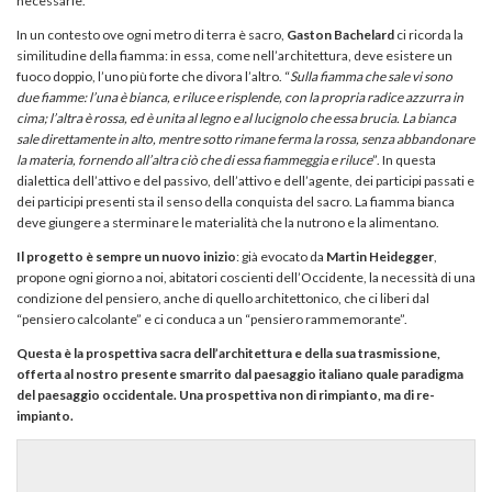
necessarie.
In un contesto ove ogni metro di terra è sacro,
Gaston Bachelard
ci ricorda la
similitudine della fiamma: in essa, come nell’architettura, deve esistere un
fuoco doppio, l’uno più forte che divora l’altro. “
Sulla fiamma che sale vi sono
due fiamme: l’una è bianca, e riluce e risplende, con la propria radice azzurra in
cima; l’altra è rossa, ed è unita al legno e al lucignolo che essa brucia.
La bianca
sale direttamente in alto, mentre sotto rimane ferma la rossa, senza abbandonare
la materia, fornendo all’altra ciò che di essa fiammeggia e riluce
”. In questa
dialettica dell’attivo e del passivo, dell’attivo e dell’agente, dei participi passati e
dei participi presenti sta il senso della conquista del sacro. La fiamma bianca
deve giungere a sterminare le materialità che la nutrono e la alimentano.
Il progetto è sempre un nuovo inizio
: già evocato da
Martin Heidegger
,
propone ogni giorno a noi, abitatori coscienti dell’Occidente, la necessità di una
condizione del pensiero, anche di quello architettonico, che ci liberi dal
“pensiero calcolante” e ci conduca a un “pensiero rammemorante”.
Questa è la prospettiva sacra dell’architettura e della sua trasmissione,
offerta al nostro presente smarrito dal paesaggio italiano quale paradigma
del paesaggio occidentale. Una prospettiva non di rimpianto, ma di re-
impianto.