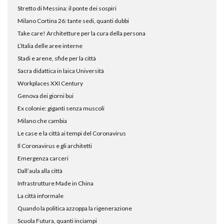
Stretto di Messina: il ponte dei sospiri
Milano Cortina 26: tante sedi, quanti dubbi
Take care! Architetture per la cura della persona
L’Italia delle aree interne
Stadi e arene, sfide per la città
Sacra didattica in laica Università
Workplaces XXI Century
Genova dei giorni bui
Ex colonie: giganti senza muscoli
Milano che cambia
Le case e la città ai tempi del Coronavirus
Il Coronavirus e gli architetti
Emergenza carceri
Dall’aula alla città
Infrastrutture Made in China
La città informale
Quando la politica azzoppa la rigenerazione
Scuola Futura, quanti inciampi