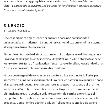
scandisce la verità raggiungibile con lo spostamento “intensivo” del punto di
vista. “
La luce cade sopra di noi, ed è questa l’intensità: essa non cessa di cadere.
E ciascuno di noi chiederà pietà
.”
SILENZIO
È il terzo ancoraggio.
Che cosa significa oggi chiedere silenzio? La cosa non corrisponde a
un’aspettativa di mutismo, né a una generica rivendicazione minimalista, ma
all’
esigenza di una chiesa scabra
.
Fingendo un trattatello di ricostruzione erudita del pensiero di Sant’Agostino
(
Traitè de la musique selon l’ésprit de S. Augustin
), nel 1940 lo storico francese
Henry-Irenée Marrou
fissa icasticamente il valore del silenzio parlando di una
“musica silenziosa”, che ancora molti attendono.
Nuove cose urgenti devono essere scavate, scritte e ordinate dall’arte, per
ammetterle a una zona sobriamente illuminata, che attribuisca misura e senso
alla realtà e ne insegua la verità superiore. Rispetto al frastuono delle forme
vuote da cui l’architettura sembra investita. Un principio di
sospensione
, di
distanziamento
, che costituisce la
fondamentale condizione critica del
progetto
e che qualifica, per converso, il suo stare con bellezza nella realtà
presente. Come l’ombra sostiene la luce, il silenzio sostiene le sole parole