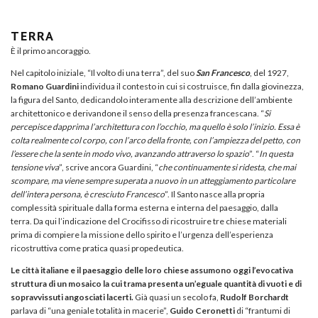
TERRA
È il primo ancoraggio.
Nel capitolo iniziale, “Il volto di una terra”, del suo
San Francesco
, del 1927,
Romano Guardini
individua il contesto in cui si costruisce, fin dalla giovinezza,
la figura del Santo, dedicandolo interamente alla descrizione dell’ambiente
architettonico e derivandone il senso della presenza francescana. “
Si
percepisce dapprima l’architettura con l’occhio, ma quello è solo l’inizio. Essa è
colta realmente col corpo, con l’arco della fronte, con l’ampiezza del petto, con
l’essere che la sente in modo vivo, avanzando attraverso lo spazio
”. “
In questa
tensione viva
”, scrive ancora Guardini, “
che continuamente si ridesta, che mai
scompare, ma viene sempre superata a nuovo in un atteggiamento particolare
dell’intera persona, è cresciuto Francesco
”. Il Santo nasce alla propria
complessità spirituale dalla forma esterna e interna del paesaggio, dalla
terra. Da qui l’indicazione del Crocifisso di ricostruire tre chiese materiali
prima di compiere la missione dello spirito e l’urgenza dell’esperienza
ricostruttiva come pratica quasi propedeutica.
Le città italiane e il paesaggio delle loro chiese assumono oggi l’evocativa
struttura di un mosaico la cui trama presenta un’eguale quantità di vuoti e di
sopravvissuti angosciati lacerti.
Già quasi un secolo fa,
Rudolf Borchardt
parlava di “una geniale totalità in macerie”,
Guido Ceronetti
di “frantumi di