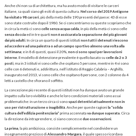
Anche chi non sa di architettura, ma ha avuto modo di visitare le carceri
italiane, sa quali siano gli esiti di questa cultura.
Nel corso del 2019 Antigone
ha visitato 98 carceri
, più della metà delle 190 presenti del paese: 43 di esse
sono state costruite dopo il 1980. Se ci concentriamo su queste scopriamo che
in circa la metà ci sono
celle senza acqua calda
, in più della metà ci sono celle
senza doccia
ed in tre quarti
non è assicurata la separazione dei più giovani
dai più adulti
. In circa un quarto di questi istituti
non tutti i detenuti riescono
ad accedere ad una palestra o ad un campo sportivo almeno una volta alla
settimana
; e in 8 di questi, quasi il 20%,
non ci sono spazi per lavorazioni
interne
. Il modello di detenzione prevalente è quello basato su
celle da 2 o 3
posti
, ma in 3 istituti vi sono celle che ospitano 5 persone, mentre in 4 vi sono
celle con 6 detenuti e, addirittura, nell’istituto di Reggio Calabria – Arghillà,
inaugurato nel 2013, vi sono celle che ospitano 8 persone, con 2 colonne da 4
letti a castello che sfiorano il soffitto.
La concezione più recente di questi istituti non ha dunque avuto un grande
impatto sulla loro vivibilità e anche le loro condizioni materiali sono assai
problematiche: in un terzo circa ci sono
spazi detentivi attualmente non in
uso per ristrutturazione o inagibilità
. Anche per queste ragioni
la “solida
cultura dell’edilizia penitenziaria”
prima accennata
va dunque superata
. Circa
la direzione da intraprendere, ci siano concesse
due osservazioni
.
La prima
, la più ambiziosa, consiste semplicemente nel condividere un
insegnamento prezioso di
Alessandro Margara
, il quale spesso ricordava