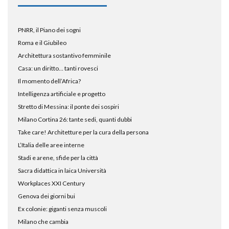
PNRR, il Piano dei sogni
Roma e il Giubileo
Architettura sostantivo femminile
Casa: un diritto… tanti rovesci
Il momento dell’Africa?
Intelligenza artificiale e progetto
Stretto di Messina: il ponte dei sospiri
Milano Cortina 26: tante sedi, quanti dubbi
Take care! Architetture per la cura della persona
L’Italia delle aree interne
Stadi e arene, sfide per la città
Sacra didattica in laica Università
Workplaces XXI Century
Genova dei giorni bui
Ex colonie: giganti senza muscoli
Milano che cambia