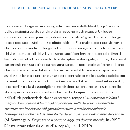
LEGGI LE ALTRE PUNTATE DELL’INCHIESTA “EMERGENZA CARCERI”
Il carcere è il luogo in cui si esegue la privazione della libertà
, la più severa
delle sanzioni previste per chi viola la legge nel nostro paese. Un luogo
riservato, almeno in principio, agli autori dei reati più gravi. È inoltre un luogo
opaco, poco accessibile allo scrutinio pubblico. È soprattutto per queste ragioni
che il carcere è anche un luogo fortemente normato, in cui i diritti e i doveri di
chi vi è detenuto e di chi vi lavora sono sanciti per legge e sottoposti a diversi
livelli di controllo.
In carcere tutto è disciplinato da regole; eppure, che cosa il
carcere sia non sta scritto da nessuna parte
. Le norme primarie che indicano
che caratteristiche architettoniche un carcere debba avere sono poche ed
assai generiche; al punto che
un aspetto centrale come lo spazio a cui ciascun
detenuto debba avere diritto non è normato affatto
. E
nonostante questo,
le carceri in Italia si assomigliano moltissimo
tra loro. Molte, costruite nello
stesso periodo, sono quasi identiche. Esiste dunque una solida cultura
dell’edilizia penitenziaria che ha cercato nel tempo di «
…ridurre al minimo i
margini di discrezionalità sino ad ora concessi nella determinazione delle
strutture penitenziarie e (di) garantire su tutto il territorio nazionale
l’omogeneità anche nel trattamento del detenuto e nello svolgimento dei servizi
»
(M. Santangelo,
Progettare il carcere oggi, un dovere morale
, in «RISE –
Rivista internazionale di studi europei», – n. II, 2019).