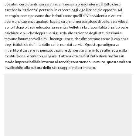
possibili, certi utenti non saranno ammessi, a prescindere dal fatto che ci
sarebbe la “capienza” per farlo. In carcere oggi vige il principio opposto. Ad
esempio, come possono due istituti come quelli di Vibo Valentia e Velletri
avere una capienza analoga, basata su un numero analogo di celle, se a Vibo ci
sono il doppio degli educatori presenti a Velletri e la disponibilità di psicologi e
psichiatri è più che doppia? Se si guarda alle capienze degli istituti italiani si
trovano innumerevoli simili incongruenze, che dimostrano come la capienza
degli istituti sia definita dalle celle, non dai servizi. Questo paradigma va
invertito: il carcere va pensato a partire dai servizi che, in base alle leggi e alla
Costituzione, è tenuto a erogare.
Tutta la vita dell’istituto deve ruotare in
modo imprescindibile intorno ai servizi; costruendo un muro, questa volta sì
invalicabile, alla cultura dello stoccaggio indiscriminato.