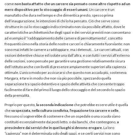
come
non basta affatto che un carcere sia pensato come altro rispetto ad un
mero dispositivo per lo stoccaggio di esseri umani
. Un carcere è un
manufatto che dura nel tempo e che dimentica presto, spesso prima
dell’inaugurazione, le intenzioni di chi lo ha pensato. Ciò che serve sono
strutture in cui lo stoccaggio indiscriminato non sia possibile affatto, dove le
caratteristiche architettoniche degli spazi e dei servizi previsti non consentano
ad esempio il “raddoppiamento delle camere di pernottamento”, concetto
frequentissimo nella storia delle nostre carceri e chiaramente fuorviante: non
sono mai infatti le camere a raddoppiare, ma i detenuti… Le carceri attuali, con
sezioni detentive chiuse ed isolate una dall’altra, e con tutti i servizi all’esterno
delle sezioni, sono pensate per garantire una gestione relativamente sicura
dell’istituto anche con livelli di presenze ampiamente superiori alla capienza
ottimale. L’unico modo per assicurarsi che questo non accada più, sosteneva
Margara, è fare in modo che non sia più possibile, spezzando quella
separazione tra spazio detentivo e spazio delle attività che consente troppo
facilmente di fare del primo il luogo dello stoccaggio e del secondo lo spazio
della premialità.
Proprio per questo,
la seconda indicazione
che potrebbe essere utile è quella
che
va spezzata, nella cultura condivisa, l’equazione tra carcere e celle
.
Nessuno si sognerebbe di sostenere che un ospedale o una scuola siano
costituiti essenzialmente dai posti letto, o dai banchi, che contengono,
a
prescindere dai servizi che in quei luoghi si devono erogare
. La loro
“capienza” non è determinata solo degli spazi, e se certi servizi non sono