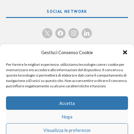
SOCIAL NETWORK
x
facebook
instagram
linkedin
Gestisci Consenso Cookie
Per fornire le migliori esperienze, utilizziamo tecnologie come i cookie per
memorizzare e/o accedere alle informazioni del dispositivo. Il consenso a
queste tecnologie ci permetterà di elaborare dati come il comportamento di
navigazione o ID unici su questo sito. Non acconsentire o ritirare il consenso
può influire negativamente su alcune caratteristiche e funzioni.
Accetta
Nega
Visualizza le preferenze