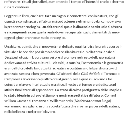
rafforzare i rituali giornalieri, aumentando il tempo e l’intensità che lo schermo
ruba di continuo.
Leggere un libro, cucinare, fare un bagno, riconnettersi con la natura, con gli
oggetti e con gli spazi dell’abitare si può ottenere eliminando dal campo visivo
la presenza tecnologica.
Un abitare nel quale la dimensione virtuale si alterna
e si compenetra con quella reale
dove i recuperati rituali, alimentati da nuovi
oggetti, giocheranno un ruolo strategico.
Un abitare, quindi, che si muoverà nel delicato equilibrio tra le ore trascorse in
virtuale e le ore che possiamo dedicare alla vita reale. Nella terra ideale di
Utopia
gli utopiani lavoravano sei ore al giorno e nel resto della giornata si
dedicavano ad attività culturali. I classici, la musica, l’astronomia e la geometria
erano il fulcro della loro attività ricreativa e costituivano le basi di una civiltà
avanzata, serena e ben governata. Gli abitanti della
Città del Sole
di Tommaso
Campanella lavoravano quattro ore al giorno, nelle quali riuscivano a far
coincidere lavoro intellettuale e pratico. Il resto del tempo era dedicato ad
attività finalizzate all’apprendere.
Lo stato di calma prefigurato dalle utopie è
lo stato ideale in cui proiettiamo le nostre aspettative di futuro
. Come il
William Guest del romanzo di William Morris (
Notizie da nessun luogo
)
vorremmo risvegliarci in una società futura che vive nel piacere della natura,
nella bellezza e nel proprio lavoro.