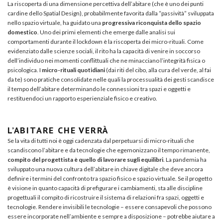
La riscoperta di una dimensione percettiva dell’abitare (che è uno dei punti
cardine dello Spatial Design), probabilmente favorita dalla “passività” sviluppata
nello spazio virtuale, ha guidato una
progressiva riconquista dello spazio
domestico
. Uno dei primi elementi che emerge dalle analisi sui
comportamenti durante il lockdown è la riscoperta dei micro-rituali. Come
evidenziato dalle scienze sociali, il rito ha la capacità di venire in soccorso
dell’individuo nei momenti conflittuali che ne minacciano l’integrità fisica o
psicologica. I
micro-rituali quotidiani
(dai riti del cibo, alla cura del verde, al fai
da te) sono pratiche consolidate nelle quali la processualità dei gesti scandisce
il tempo dell’abitare determinando le connessioni tra spazi e oggetti e
restituendoci un rapporto esperienziale fisico e creativo.
L’ABITARE CHE VERRÀ
Se la vita di tutti noi è oggi cadenzata dal perpetuarsi di micro-rituali che
scandiscono l’abitare e da tecnologie che egemonizzano il tempo rimanente,
compito del progettista è quello di lavorare sugli equilibri
. La pandemia ha
sviluppato una nuova cultura dell’abitare in chiave digitale che deve ancora
definire i termini del confronto tra spazio fisico e spazio virtuale. Se il progetto
è visione in quanto capacità di prefigurare i cambiamenti, sta alle discipline
progettuali il compito di ricostruire il sistema di relazioni fra spazi, oggetti e
tecnologie. Rendere invisibili le tecnologie – essere consapevoli che possono
essere incorporate nell’ambiente e sempre a disposizione – potrebbe aiutare a