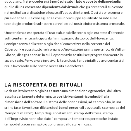
quotidiano. Nel procedere si è però palesato il
lato opposto della medaglia
:
quello di una
crescente dipendenza dal virtuale
che già presenta il suo conto
nel moltiplicarsi di patologie legate all’abuso di internet. Oggi ci sono sempre
più evidenze sulle conseguenze che uno sviluppo squilibrato basato sulle
tecnologie produrrà sul nostro cervello e sul nostro intero sistema ormonale.
Una tendenza esasperata all’uso e abuso delle tecnologie era stata d’altronde
sufficientemente anticipata dall’immaginario distopico del Novecento.
L’onnipresenza della tecnologia che si concretizza nella corrente del
Cyberpunk e soprattutto nel romanzo
Neuromante
, prima opera nota di William
Gibson, disegna scenari in cui il cyberspazio sostituisce progressivamente lo
spazio reale. Pervasiva e invasiva, la tecnologia tende infatti ad avvicendarsi al
reale lavorando sulle nostre necessità e debolezze.
LA RISCOPERTA DEI RITUALI
Se da un lato la tecnologia ha assunto una dimensione egemonica, dall’altro
essa ha certamente determinato
positivi vantaggi riconducibili alla
dimensione dell’abitare
. Il sistema delle connessioni, ad esempio ha, in una
prima fase, favorito un
dilatarsi dei tempi personali
dovuto alla scomparsa del
“tempo di mezzo”; i tempi degli spostamenti, i tempi dell’attesa, i tempi
dell’imprevisto hanno lasciato il campo a un tempo recuperato che è stato
tempo del piacere singolo o condiviso dello stare in casa.