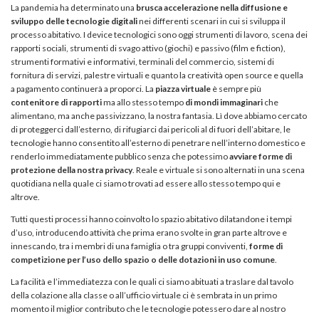
La pandemia ha determinato una
brusca accelerazione nella diffusione e
sviluppo delle tecnologie digitali
nei differenti scenari in cui si sviluppa il
processo abitativo. I device tecnologici sono oggi strumenti di lavoro, scena dei
rapporti sociali, strumenti di svago attivo (giochi) e passivo (film e fiction),
strumenti formativi e informativi, terminali del commercio, sistemi di
fornitura di servizi, palestre virtuali e quanto la creatività open source e quella
a pagamento continuerà a proporci. La
piazza virtuale
è sempre più
contenitore di rapporti
ma allo stesso tempo
di mondi immaginari
che
alimentano, ma anche passivizzano, la nostra fantasia. Lì dove abbiamo cercato
di proteggerci dall’esterno, di rifugiarci dai pericoli al di fuori dell’abitare, le
tecnologie hanno consentito all’esterno di penetrare nell’interno domestico e
renderlo immediatamente pubblico senza che potessimo
avviare forme di
protezione della nostra privacy
. Reale e virtuale si sono alternati in una scena
quotidiana nella quale ci siamo trovati ad essere allo stesso tempo qui e
altrove.
Tutti questi processi hanno coinvolto lo spazio abitativo dilatandone i tempi
d’uso, introducendo attività che prima erano svolte in gran parte altrove e
innescando, tra i membri di una famiglia o tra gruppi conviventi,
forme di
competizione per l’uso dello spazio o delle dotazioni in uso comune
.
La facilità e l’immediatezza con le quali ci siamo abituati a traslare dal tavolo
della colazione alla classe o all’ufficio virtuale ci è sembrata in un primo
momento il miglior contributo che le tecnologie potessero dare al nostro