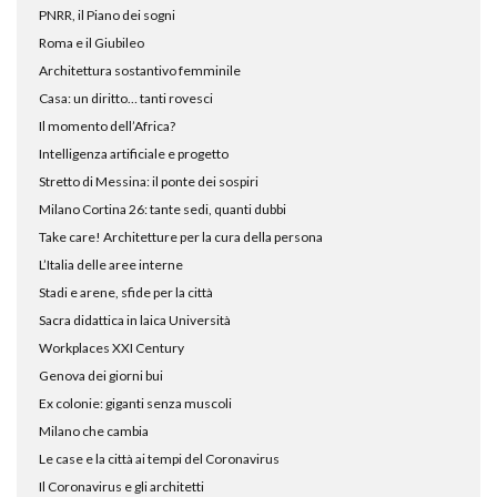
PNRR, il Piano dei sogni
Roma e il Giubileo
Architettura sostantivo femminile
Casa: un diritto… tanti rovesci
Il momento dell’Africa?
Intelligenza artificiale e progetto
Stretto di Messina: il ponte dei sospiri
Milano Cortina 26: tante sedi, quanti dubbi
Take care! Architetture per la cura della persona
L’Italia delle aree interne
Stadi e arene, sfide per la città
Sacra didattica in laica Università
Workplaces XXI Century
Genova dei giorni bui
Ex colonie: giganti senza muscoli
Milano che cambia
Le case e la città ai tempi del Coronavirus
Il Coronavirus e gli architetti