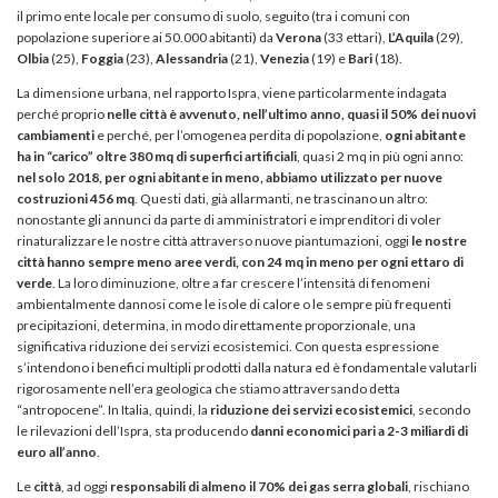
il primo ente locale per consumo di suolo, seguito (tra i comuni con
popolazione superiore ai 50.000 abitanti) da
Verona
(33 ettari),
L’Aquila
(29),
Olbia
(25),
Foggia
(23),
Alessandria
(21),
Venezia
(19) e
Bari
(18).
La dimensione urbana, nel rapporto Ispra, viene particolarmente indagata
perché proprio
nelle città è avvenuto, nell’ultimo anno, quasi il 50% dei nuovi
cambiamenti
e perché, per l’omogenea perdita di popolazione,
ogni abitante
ha in “carico” oltre 380 mq di superfici artificiali
, quasi 2 mq in più ogni anno:
nel solo 2018, per ogni abitante in meno, abbiamo utilizzato per nuove
costruzioni 456 mq
. Questi dati, già allarmanti, ne trascinano un altro:
nonostante gli annunci da parte di amministratori e imprenditori di voler
rinaturalizzare le nostre città attraverso nuove piantumazioni, oggi
le nostre
città hanno sempre meno aree verdi, con 24 mq in meno per ogni ettaro di
verde
. La loro diminuzione, oltre a far crescere l’intensità di fenomeni
ambientalmente dannosi come le isole di calore o le sempre più frequenti
precipitazioni, determina, in modo direttamente proporzionale, una
significativa riduzione dei servizi ecosistemici. Con questa espressione
s’intendono i benefici multipli prodotti dalla natura ed è fondamentale valutarli
rigorosamente nell’era geologica che stiamo attraversando detta
“antropocene”. In Italia, quindi, la
riduzione dei servizi ecosistemici
, secondo
le rilevazioni dell’Ispra, sta producendo
danni economici pari a 2-3 miliardi di
euro all’anno
.
Le
città
, ad oggi
responsabili di almeno il 70% dei gas serra globali
, rischiano