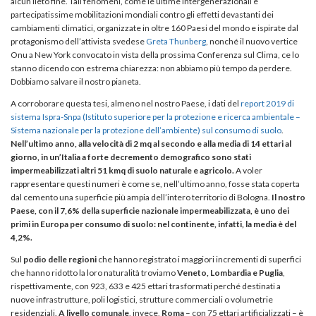
alcun lieto fine. Tali fenomeni, come le ultime intergenerazionali e
partecipatissime mobilitazioni mondiali contro gli effetti devastanti dei
cambiamenti climatici, organizzate in oltre 160 Paesi del mondo e ispirate dal
protagonismo dell’attivista svedese
Greta Thunberg
, nonché il nuovo vertice
Onu a New York convocato in vista della prossima Conferenza sul Clima, ce lo
stanno dicendo con estrema chiarezza: non abbiamo più tempo da perdere.
Dobbiamo salvare il nostro pianeta.
A corroborare questa tesi, almeno nel nostro Paese, i dati del
report 2019 di
sistema Ispra-Snpa (Istituto superiore per la protezione e ricerca ambientale –
Sistema nazionale per la protezione dell’ambiente) sul consumo di suolo
.
Nell’ultimo anno, alla velocità di 2 mq al secondo e alla media di 14 ettari al
giorno, in un’Italia a forte decremento demografico sono stati
impermeabilizzati altri 51 kmq di suolo naturale e agricolo.
A voler
rappresentare questi numeri è come se, nell’ultimo anno, fosse stata coperta
dal cemento una superficie più ampia dell’intero territorio di Bologna.
Il nostro
Paese, con il 7,6% della superficie nazionale impermeabilizzata, è uno dei
primi in Europa per consumo di suolo: nel continente, infatti, la media è del
4,2%.
Sul
podio delle regioni
che hanno registrato i maggiori incrementi di superfici
che hanno ridotto la loro naturalità troviamo
Veneto, Lombardia e Puglia
,
rispettivamente, con 923, 633 e 425 ettari trasformati perché destinati a
nuove infrastrutture, poli logistici, strutture commerciali o volumetrie
residenziali.
A livello comunale
, invece,
Roma
– con 75 ettari artificializzati – è