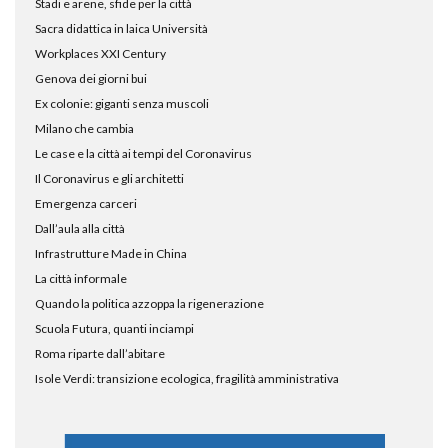
Stadi e arene, sfide per la città
Sacra didattica in laica Università
Workplaces XXI Century
Genova dei giorni bui
Ex colonie: giganti senza muscoli
Milano che cambia
Le case e la città ai tempi del Coronavirus
Il Coronavirus e gli architetti
Emergenza carceri
Dall’aula alla città
Infrastrutture Made in China
La città informale
Quando la politica azzoppa la rigenerazione
Scuola Futura, quanti inciampi
Roma riparte dall’abitare
Isole Verdi: transizione ecologica, fragilità amministrativa