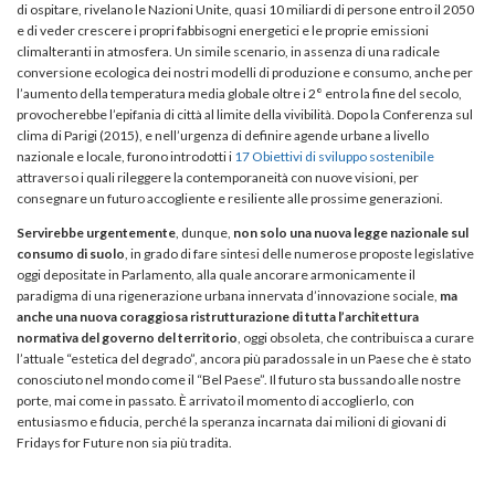
di ospitare, rivelano le Nazioni Unite, quasi 10 miliardi di persone entro il 2050
e di veder crescere i propri fabbisogni energetici e le proprie emissioni
climalteranti in atmosfera. Un simile scenario, in assenza di una radicale
conversione ecologica dei nostri modelli di produzione e consumo, anche per
l’aumento della temperatura media globale oltre i 2° entro la fine del secolo,
provocherebbe l’epifania di città al limite della vivibilità. Dopo la Conferenza sul
clima di Parigi (2015), e nell’urgenza di definire agende urbane a livello
nazionale e locale, furono introdotti i
17 Obiettivi di sviluppo sostenibile
attraverso i quali rileggere la contemporaneità con nuove visioni, per
consegnare un futuro accogliente e resiliente alle prossime generazioni.
Servirebbe urgentemente
, dunque,
non solo una nuova legge nazionale sul
consumo di suolo
, in grado di fare sintesi delle numerose proposte legislative
oggi depositate in Parlamento, alla quale ancorare armonicamente il
paradigma di una rigenerazione urbana innervata d’innovazione sociale,
ma
anche una nuova coraggiosa ristrutturazione di tutta l’architettura
normativa del governo del territorio
, oggi obsoleta, che contribuisca a curare
l’attuale “estetica del degrado”, ancora più paradossale in un Paese che è stato
conosciuto nel mondo come il “Bel Paese”. Il futuro sta bussando alle nostre
porte, mai come in passato. È arrivato il momento di accoglierlo, con
entusiasmo e fiducia, perché la speranza incarnata dai milioni di giovani di
Fridays for Future non sia più tradita.