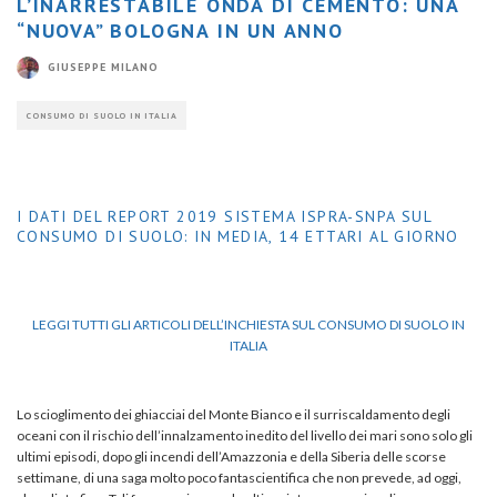
L’INARRESTABILE ONDA DI CEMENTO: UNA
“NUOVA” BOLOGNA IN UN ANNO
GIUSEPPE MILANO
CONSUMO DI SUOLO IN ITALIA
I DATI DEL REPORT 2019 SISTEMA ISPRA-SNPA SUL
CONSUMO DI SUOLO: IN MEDIA, 14 ETTARI AL GIORNO
LEGGI TUTTI GLI ARTICOLI DELL’INCHIESTA SUL CONSUMO DI SUOLO IN
ITALIA
Lo scioglimento dei ghiacciai del Monte Bianco e il surriscaldamento degli
oceani con il rischio dell’innalzamento inedito del livello dei mari sono solo gli
ultimi episodi, dopo gli incendi dell’Amazzonia e della Siberia delle scorse
settimane, di una saga molto poco fantascientifica che non prevede, ad oggi,