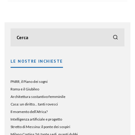
LE NOSTRE INCHIESTE
PNRR, il Piano dei sogni
Roma e il Giubileo
Architettura sostantivo femminile
Casa: un diritto… tanti rovesci
Il momento dell’Africa?
Intelligenza artificiale e progetto
Stretto di Messina: il ponte dei sospiri
Milano Cortina 26: tante sedi, quanti dubbi