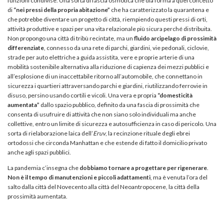
funzioni condivise. Una sorta di fascia osmotica che dia forma a quel concetto
di
“nei pressi della propria abitazione”
che ha caratterizzato la quarantena e
che potrebbe diventare un progetto di città, riempiendo questi pressi di orti,
attività produttive e spazi per una vita relazionale più sicura perché distribuita.
Non propongo una città di tribù recintate, ma un
fluido arcipelago di prossimità
differenziate
, connesso da una rete di parchi, giardini, vie pedonali, ciclovie,
strade per auto elettriche a guida assistita, vere e proprie arterie di una
mobilità sostenibile alternativa alla riduzione di capienza dei mezzi pubblici e
all’esplosione di un inaccettabile ritorno all’automobile, che connettano in
sicurezza i quartieri attraversando parchi e giardini, riutilizzando ferrovie in
disuso, persino usando cortili e vicoli. Una vera e propria
“domesticità
aumentata”
dallo spazio pubblico, definito da una fascia di prossimità che
consenta di usufruire di attività che non siano solo individuali ma anche
collettive, entro un limite di sicurezza e autosufficienza in caso di pericolo. Una
sorta di rielaborazione laica dell’
Eruv
, la recinzione rituale degli ebrei
ortodossi che circonda Manhattan e che estende di fatto il domicilio privato
anche agli spazi pubblici.
La pandemia c’insegna che
dobbiamo tornare a progettare per rigenerare
.
Non è il tempo di manutenzioni e piccoli adattamenti
, ma è venuta l’ora del
salto dalla città del Novecento alla città del Neoantropocene, la città della
prossimità aumentata.