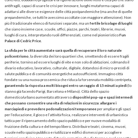
antifragili, capaci di usare le crisi per innovare, luoghi mutaforma capaci di
adattarsi alle diverse esigenze delle città postpandemiche (ma anche di quelle
prepandemiche, se tutti le avessimo ascoltate con maggiore attenzione). Non
più il tradizionale elenco di funzioni separate, ma un
fertile bricolage di luoghi
che siano insieme case, scuole, uffici, piazze, parchi, teatri, librerie, musei,
luoghi di cura, interpretando ruoli differenziati, come nel pionieristico
Fun
Palace di Cedric Price
.
La sfida per le città aumentate sarà quella di recuperare il loro naturale
policentrismo
, la diversità dei loro quartieri che, smettendo di essere fragili
periferie, tornino ad essere luoghi di vite e non solo di abitazioni, colmando il
divario educativo, lavorativo, culturale, digitale, dotandosi di micro-presìdi di
salute pubblica e di comunità energetiche autosufficienti. Immagino città
fondate su una nuova prossemica che riduca la forsennata mobilità centripeta,
garantendo la risposta a molti bisogni entro un raggio di 15 minuti a piedi
(lo
stanno già facendo Parigi, Barcelona e Milano). Città dello spazio
domestico/urbano aumentato attraverso
dispositivi pop-up e spazi intermedi
che possano consentire una vita di relazioni in sicurezza
:
allargare i
marciapiedi e prevedere pedonalizzazioni temporanee
per ampliare gli spazi
per l’educazione, il gioco e l’attività fisica, realizzare interventi di urbanistica
tattica per il ripensamento dello spazio pubblico e per nuove modalità di
fruizione della cultura e del tempo libero. Distribuire teatri, cinema, musei,
scuole nello spazio pubblico e riutilizzare edifici dismessi per accogliere