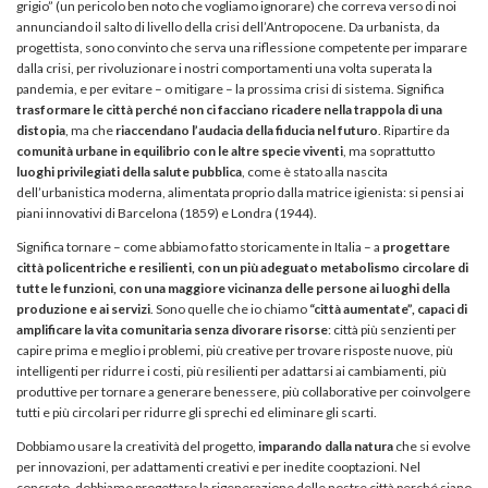
grigio” (un pericolo ben noto che vogliamo ignorare) che correva verso di noi
annunciando il salto di livello della crisi dell’Antropocene. Da urbanista, da
progettista, sono convinto che serva una riflessione competente per imparare
dalla crisi, per rivoluzionare i nostri comportamenti una volta superata la
pandemia, e per evitare – o mitigare – la prossima crisi di sistema. Significa
trasformare le città perché non ci facciano ricadere nella trappola di una
distopia
, ma che
riaccendano l’audacia della fiducia nel futuro
. Ripartire da
comunità urbane in equilibrio con le altre specie viventi
, ma soprattutto
luoghi privilegiati della salute pubblica
, come è stato alla nascita
dell’urbanistica moderna, alimentata proprio dalla matrice igienista: si pensi ai
piani innovativi di Barcelona (1859) e Londra (1944).
Significa tornare – come abbiamo fatto storicamente in Italia – a
progettare
città policentriche e resilienti, con un più adeguato metabolismo circolare di
tutte le funzioni, con una maggiore vicinanza delle persone ai luoghi della
produzione e ai servizi
. Sono quelle che io chiamo
“città aumentate”, capaci di
amplificare la vita comunitaria senza divorare risorse
: città più senzienti per
capire prima e meglio i problemi, più creative per trovare risposte nuove, più
intelligenti per ridurre i costi, più resilienti per adattarsi ai cambiamenti, più
produttive per tornare a generare benessere, più collaborative per coinvolgere
tutti e più circolari per ridurre gli sprechi ed eliminare gli scarti.
Dobbiamo usare la creatività del progetto,
imparando dalla natura
che si evolve
per innovazioni, per adattamenti creativi e per inedite cooptazioni. Nel
concreto, dobbiamo progettare la rigenerazione delle nostre città perché siano