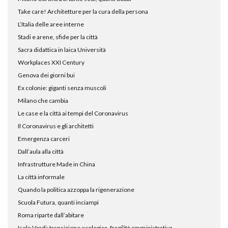
Take care! Architetture per la cura della persona
L’Italia delle aree interne
Stadi e arene, sfide per la città
Sacra didattica in laica Università
Workplaces XXI Century
Genova dei giorni bui
Ex colonie: giganti senza muscoli
Milano che cambia
Le case e la città ai tempi del Coronavirus
Il Coronavirus e gli architetti
Emergenza carceri
Dall’aula alla città
Infrastrutture Made in China
La città informale
Quando la politica azzoppa la rigenerazione
Scuola Futura, quanti inciampi
Roma riparte dall’abitare
Isole Verdi: transizione ecologica, fragilità amministrativa