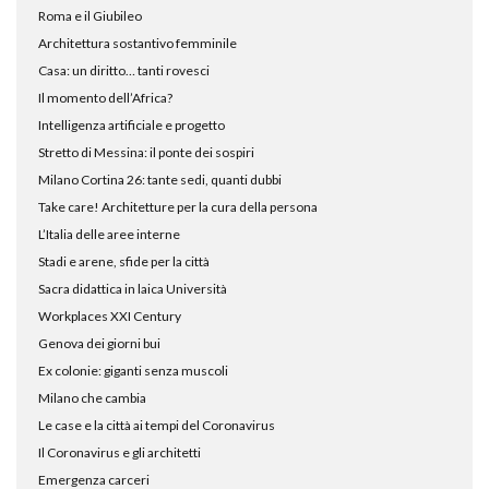
Roma e il Giubileo
Architettura sostantivo femminile
Casa: un diritto… tanti rovesci
Il momento dell’Africa?
Intelligenza artificiale e progetto
Stretto di Messina: il ponte dei sospiri
Milano Cortina 26: tante sedi, quanti dubbi
Take care! Architetture per la cura della persona
L’Italia delle aree interne
Stadi e arene, sfide per la città
Sacra didattica in laica Università
Workplaces XXI Century
Genova dei giorni bui
Ex colonie: giganti senza muscoli
Milano che cambia
Le case e la città ai tempi del Coronavirus
Il Coronavirus e gli architetti
Emergenza carceri