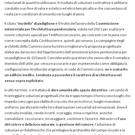
relazionali di quanti lo utilizzano, il risultato di soluzioni costruttive e utilitarie
condotte a un fine di valore estetico ed etico ben più alto e che consentano di
realizzare condizioni di umanità nei luoghi di pena.
Il citato
“modello” di padiglione
è il frutto del lavoro della
Commissione
ministeriale per l’Architettura penitenziaria
, voluta nel 2021 per esplorare
nuove soluzioni spaziali per l’edificio carcerario, più coerenti con la pena così
come concepita dalla Costituzione e, quindi, più umano. La compagine degli
architetti della Commissione ha inteso migliorare la proposta progettuale
elaborata dai tecnici del Dipartimento dell’amministrazione penitenziaria per
un padiglione da 120 posti. Considerando questioni che vanno oltre il semplice
dominio dell’utile, pur senza trascurarle e pur mantenendo come obbligata la
configurazione strutturale originaria, in sede di Commissione,
ne è scaturito
un edificio inedito, tendente a possedere il carattere di architettura nel
senso sopra esplicitato
.
In altri termini, si è trattato di
dare umanità allo spazio detentivo
, cercando di
fronteggiare soluzioni progettuali che da troppo tempo ci forniscono luoghi che
impediscono ogni possibilità di crescita che arricchisce; luoghi monotoni,
uniformi, paralizzanti nelle loro deprivazioni sensoriali ed emozionali, dove il
costruito invalida, rende incerti, scoraggia, mina e reprime, anziché
convalidare, rassicurare, incoraggiare, sostenere, favorire. Attraverso
l’uso
del colore e della luce naturale
, la
gestione del rumore
, l’adozione di
soluzioni architettoniche che privilegino la profondità del campo visuale e la