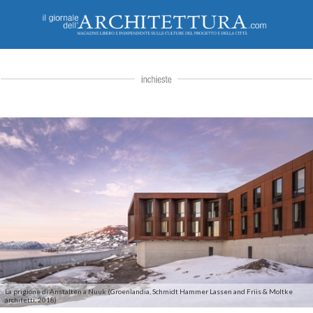
La prigione di Anstalten a Nuuk (Groenlandia, Schmidt Hammer Lassen and Friis & Moltke
architetti, 2018)