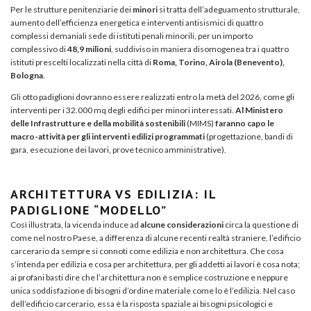
Per le strutture penitenziarie dei
minori
si tratta dell’adeguamento strutturale,
aumento dell’efficienza energetica e interventi antisismici di quattro
complessi demaniali sede di istituti penali minorili, per un importo
complessivo di
48,9 milioni
, suddiviso in maniera disomogenea tra i quattro
istituti prescelti localizzati nella città di
Roma, Torino, Airola (Benevento),
Bologna
.
Gli otto padiglioni dovranno essere realizzati entro la metà del 2026, come gli
interventi per i 32.000 mq degli edifici per minori interessati.
Al Ministero
delle Infrastrutture e della mobilità sostenibili
(MIMS)
faranno capo le
macro-attività per gli interventi edilizi programmati
(progettazione, bandi di
gara, esecuzione dei lavori, prove tecnico amministrative).
ARCHITETTURA VS EDILIZIA: IL
PADIGLIONE “MODELLO”
Così illustrata, la vicenda induce ad
alcune considerazioni
circa la questione di
come nel nostro Paese, a differenza di alcune recenti realtà straniere, l’edificio
carcerario da sempre si connoti come edilizia e non architettura. Che cosa
s’intenda per edilizia e cosa per architettura, per gli addetti ai lavori è cosa nota;
ai profani basti dire che l’architettura non è semplice costruzione e neppure
unica soddisfazione di bisogni d’ordine materiale come lo è l’edilizia. Nel caso
dell’edificio carcerario, essa è la risposta spaziale ai bisogni psicologici e