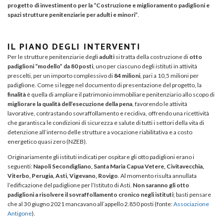
progetto di investimento per la “Costruzione e miglioramento padiglioni e
spazi strutture penitenziarie per adulti e minori”
.
IL PIANO DEGLI INTERVENTI
Per le strutture penitenziarie degli
adulti
si tratta della costruzione di
otto
padiglioni “modello” da 80 posti
, uno per ciascuno degli istituti in attività
prescelti, per un importo complessivo di
84 milioni
, pari a 10,5 milioni per
padiglione. Come si legge nel documento di presentazione del progetto, la
finalità
è quella di ampliare il patrimonio immobiliare penitenziario allo scopo di
migliorare la qualità dell’esecuzione della pena
, favorendo le attività
lavorative, contrastando sovraffollamento e recidiva, offrendo una ricettività
che garantisca le condizioni di sicurezza e salute di tutti i settori della vita di
detenzione all’interno delle strutture a vocazione riabilitativa e a costo
energetico quasi zero (NZEB).
Originariamente gli istituti indicati per ospitare gli otto padiglioni erano i
seguenti:
Napoli Secondigliano, Santa Maria Capua Vetere, Civitavecchia,
Viterbo, Perugia, Asti, Vigevano, Rovigo
. Al momento risulta annullata
l’edificazione del padiglione per l’Istituto di Asti.
Non saranno gli otto
padiglioni a risolvere il sovraffollamento cronico negli istituti
; basti pensare
che al 30 giugno 2021 mancavano all’appello 2.850 posti (fonte:
Associazione
Antigone
).