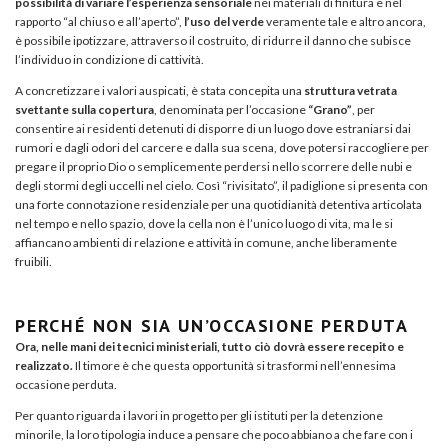
possibilità di variare l’esperienza sensoriale
nei materiali di finitura e nel
rapporto “al chiuso e all’aperto”,
l’uso del verde
veramente tale e altro ancora,
è possibile ipotizzare, attraverso il costruito, di ridurre il danno che subisce
l’individuo in condizione di cattività.
A concretizzare i valori auspicati, è stata concepita una
struttura vetrata
svettante sulla copertura
, denominata per l’occasione
“Grano”
, per
consentire ai residenti detenuti di disporre di un luogo dove estraniarsi dai
rumori e dagli odori del carcere e dalla sua scena, dove potersi raccogliere per
pregare il proprio Dio o semplicemente perdersi nello scorrere delle nubi e
degli stormi degli uccelli nel cielo. Così “rivisitato”, il padiglione si presenta con
una forte connotazione residenziale per una quotidianità detentiva articolata
nel tempo e nello spazio, dove la cella non è l’unico luogo di vita, ma le si
affiancano ambienti di relazione e attività in comune, anche liberamente
fruibili.
PERCHÉ NON SIA UN’OCCASIONE PERDUTA
Ora, nelle mani dei tecnici ministeriali, tutto ciò dovrà essere recepito e
realizzato.
Il timore è che questa opportunità si trasformi nell’ennesima
occasione perduta.
Per quanto riguarda i lavori in progetto per gli istituti per la detenzione
minorile, la loro tipologia induce a pensare che poco abbiano a che fare con i