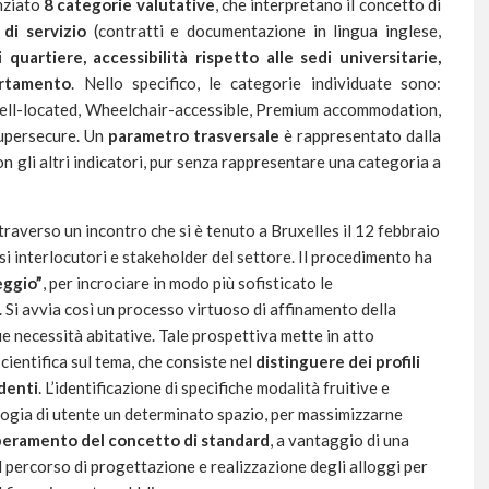
enziato
8 categorie valutative
, che interpretano il concetto di
di servizio
(contratti e documentazione in lingua inglese,
 quartiere, accessibilità rispetto alle sedi universitarie,
artamento
. Nello specifico, le categorie individuate sono:
Well-located, Wheelchair-accessible, Premium accommodation,
Supersecure. Un
parametro trasversale
è rappresentato dalla
con gli altri indicatori, pur senza rappresentare una categoria a
traverso un incontro che si è tenuto a Bruxelles il 12 febbraio
si interlocutori e stakeholder del settore. Il procedimento ha
eggio”
, per incrociare in modo più sofisticato le
. Si avvia così un processo virtuoso di affinamento della
ue necessità abitative. Tale prospettiva mette in atto
cientifica sul tema, che consiste nel
distinguere dei profili
udenti
. L’identificazione di specifiche modalità fruitive e
logia di utente un determinato spazio, per massimizzarne
eramento del concetto di standard
, a vantaggio di una
l percorso di progettazione e realizzazione degli alloggi per