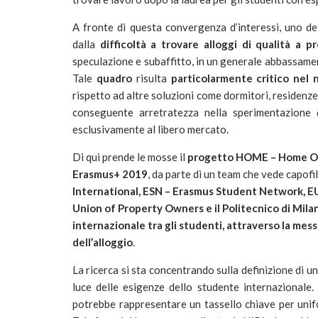
A fronte di questa convergenza d’interessi, uno dei
dalla
difficoltà a trovare alloggi di qualità a pr
speculazione e subaffitto, in un generale abbassament
Tale
quadro
risulta
particolarmente critico nel 
rispetto ad altre soluzioni come dormitori, residenz
conseguente arretratezza nella sperimentazione 
esclusivamente al libero mercato.
Di qui prende le mosse il
progetto HOME – Home O
Erasmus+ 2019
, da parte di un team che vede capof
International, ESN – Erasmus Student Network, EU
Union of Property Owners e il Politecnico di Mila
internazionale tra gli studenti, attraverso la mes
dell’alloggio
.
La ricerca si sta concentrando sulla definizione di u
luce delle esigenze dello studente internazional
potrebbe rappresentare un tassello chiave per unifo