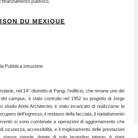
el finanziamento pubblico.
AISON DU MEXIQUE
Pubblica istruzione
sitarie, nel 14° distretto di Parigi, l’edificio, che rimane uno dei
 del campus, è stato costruito nel 1952 su progetto di Jorge
o studio Atela Architectes è stato incaricato di realizzarne la
ecupero dell’ingresso, il restauro della facciata, il riadattamento
ntervento si sono combinate a operazioni di aggiornamento che
 sicurezza, accessibilità, e il miglioramento delle prestazioni
e stanze singole, dotate di solo lavandino interno, è stata