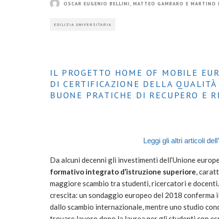
OSCAR EUGENIO BELLINI, MATTEO GAMBARO E MARTINO
EDILIZIA UNIVERSITARIA
IL PROGETTO HOME OF MOBILE EU
DI CERTIFICAZIONE DELLA QUALITÀ 
BUONE PRATICHE DI RECUPERO E R
Leggi gli altri articoli del
Da alcuni decenni gli investimenti dell’Unione europ
formativo integrato d’istruzione superiore
, carat
maggiore scambio tra studenti, ricercatori e docent
crescita: un sondaggio europeo del 2018 conferma il 
dallo scambio internazionale, mentre uno studio con
trovare lavoro dopo la laurea per gli studenti con es