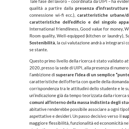
Tale fase del lavoro – coordinata da UIPI – ha evid
qualità a partire dalla
presenza d’infrastrutture 
connessione wi-fi ecc.),
caratteristiche urbane/di
caratteristiche dell’edificio e del singolo app
International friendliness, Good value for money, 
Room quality, Well-equipped (kitchen or laundry), 
Sostenibilità
, la cui valutazione andrà a integrarsi 
se stante.
Questo primo livello della ricerca è stato validato at
2020, presso la sede di UIPI, alla presenza di numero
l’ambizione di
superare l’idea di un semplice “punt
caratteristiche dell’offerta con quelle della domanda
corrispondenza tra le attitudini dello studente e le s
un’indicazione già da tempo teorizzata dalla ricerca s
comuni all’interno della massa indistinta degli st
abitative renderebbe possibile associare a ogni tipo
aspettative e desideri. Un passo decisivo verso il
sup
maggiore flessibilità, funzionalità ed economicità ne