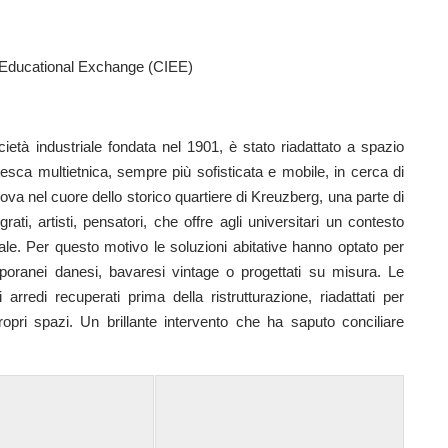
ducational Exchange (CIEE)
ietà industriale fondata nel 1901, è stato riadattato a spazio
tesca multietnica, sempre più sofisticata e mobile, in cerca di
 trova nel cuore dello storico quartiere di Kreuzberg, una parte di
ati, artisti, pensatori, che offre agli universitari un contesto
cale. Per questo motivo le soluzioni abitative hanno optato per
emporanei danesi, bavaresi vintage o progettati su misura. Le
rredi recuperati prima della ristrutturazione, riadattati per
ropri spazi. Un brillante intervento che ha saputo conciliare