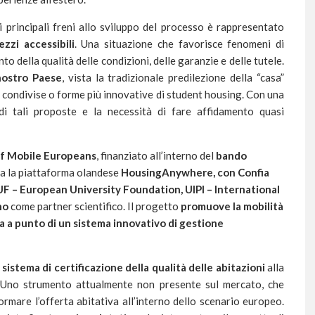
 principali freni allo sviluppo del processo è rappresentato
ezzi accessibili
. Una situazione che favorisce fenomeni di
o della qualità delle condizioni, delle garanzie e delle tutele.
nostro Paese
, vista la tradizionale predilezione della “casa”
e condivise o forme più innovative di student housing. Con una
di tali proposte e la necessità di fare affidamento quasi
f Mobile Europeans
, finanziato all’interno del
bando
ila la piattaforma olandese
HousingAnywhere, con Confia
F – European University Foundation, UIPI – International
no
come partner scientifico. Il progetto
promuove la mobilità
sa a punto di un sistema innovativo di gestione
n
sistema di certificazione della qualità delle abitazioni
alla
e. Uno strumento attualmente non presente sul mercato, che
rmare l’offerta abitativa all’interno dello scenario europeo.