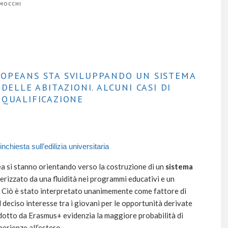
 MOCCHI
ROPEANS STA SVILUPPANDO UN SISTEMA
DELLE ABITAZIONI. ALCUNI CASI DI
IQUALIFICAZIONE
l’inchiesta sull’
edilizia universitaria
ea si stanno orientando verso la costruzione di un
sistema
terizzato da una fluidità nei programmi educativi e un
i. Ciò è stato interpretato unanimemente come fattore di
deciso interesse tra i giovani per le opportunità derivate
dotto da Erasmus+ evidenzia la maggiore probabilità di
perienze all’estero.