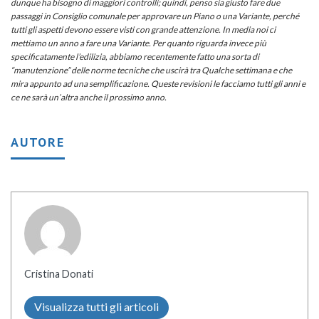
dunque ha bisogno di maggiori controlli; quindi, penso sia giusto fare due
passaggi in Consiglio comunale per approvare un Piano o una Variante, perché
tutti gli aspetti devono essere visti con grande attenzione. In media noi ci
mettiamo un anno a fare una Variante. Per quanto riguarda invece più
specificatamente l’edilizia, abbiamo recentemente fatto una sorta di
“manutenzione” delle norme tecniche che uscirà tra Qualche settimana e che
mira appunto ad una semplificazione. Queste revisioni le facciamo tutti gli anni e
ce ne sarà un’altra anche il prossimo anno.
AUTORE
Cristina Donati
Visualizza tutti gli articoli