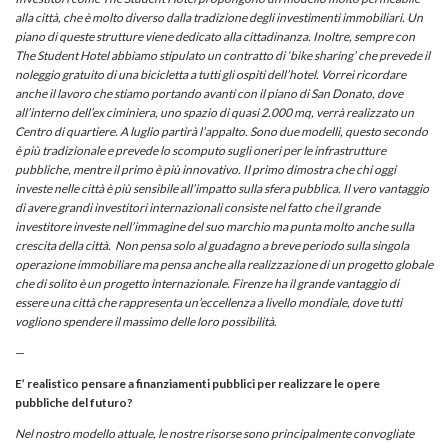
alla città, che è molto diverso dalla tradizione degli investimenti immobiliari. Un
piano di queste strutture viene dedicato alla cittadinanza. Inoltre, sempre con
The Student Hotel abbiamo stipulato un contratto di ‘bike sharing’ che prevede il
noleggio gratuito di una bicicletta a tutti gli ospiti dell’hotel.
Vorrei ricordare
anche il lavoro che stiamo portando avanti con il piano di San Donato, dove
all’interno dell’ex ciminiera, uno spazio di quasi 2.000 mq, verrà realizzato un
Centro di quartiere. A luglio partirà l’appalto. Sono due modelli, questo secondo
è più tradizionale e prevede lo scomputo sugli oneri per le infrastrutture
pubbliche, mentre il primo è più innovativo. Il primo dimostra che chi oggi
investe nelle città è più sensibile all’impatto sulla sfera pubblica. Il
vero vantaggio
di avere grandi investitori internazionali consiste nel fatto che il grande
investitore investe nell’immagine del suo marchio ma punta molto anche sulla
crescita della città. Non pensa solo al guadagno a breve periodo sulla singola
operazione immobiliare ma pensa anche alla realizzazione di un progetto globale
che di solito è un progetto internazionale.
Firenze ha il grande vantaggio di
essere una città che rappresenta un’eccellenza a livello mondiale, dove tutti
vogliono spendere il massimo delle loro possibilità.
—
E’ realistico pensare a finanziamenti pubblici per realizzare le opere
pubbliche del futuro?
Nel nostro modello attuale, le nostre risorse sono principalmente convogliate