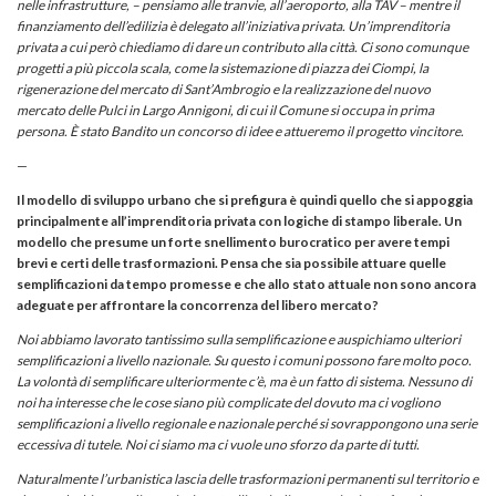
nelle infrastrutture, – pensiamo alle tranvie, all’aeroporto, alla TAV – mentre il
finanziamento dell’edilizia è delegato all’iniziativa privata. Un’imprenditoria
privata a cui però chiediamo di dare un contributo alla città. Ci
sono comunque
progetti a più piccola scala, come la sistemazione di piazza dei Ciompi, la
rigenerazione del mercato di Sant’Ambrogio e la realizzazione del nuovo
mercato delle Pulci in Largo Annigoni, di cui il Comune si occupa in prima
persona. È stato Bandito un concorso di idee e attueremo il progetto vincitore.
—
Il modello di sviluppo urbano che si prefigura è quindi quello che si appoggia
principalmente all’imprenditoria privata con logiche di stampo liberale. Un
modello che presume un forte snellimento burocratico per avere tempi
brevi e certi delle trasformazioni. Pensa che sia possibile attuare quelle
semplificazioni da tempo promesse e che allo stato attuale non sono ancora
adeguate per affrontare la concorrenza del libero mercato?
Noi abbiamo lavorato tantissimo sulla semplificazione e auspichiamo ulteriori
semplificazioni a livello nazionale. Su questo i comuni possono fare molto poco.
La volontà di semplificare ulteriormente c’è, ma è un fatto di sistema. Nessuno di
noi ha interesse che le cose siano più complicate del dovuto ma ci vogliono
semplificazioni a livello regionale e nazionale perché si sovrappongono una serie
eccessiva di tutele. Noi ci siamo ma ci vuole uno sforzo da parte di tutti.
Naturalmente l’urbanistica lascia delle trasformazioni permanenti sul territorio e