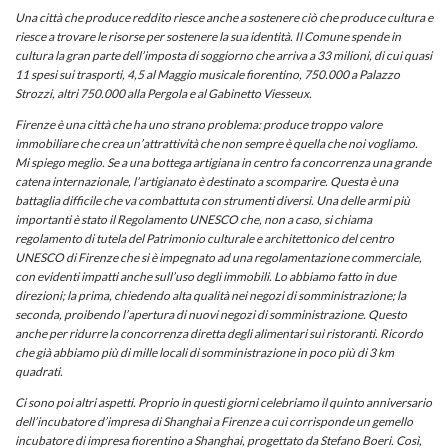
Una città che produce reddito riesce anche a sostenere ciò che produce cultura e
riesce a trovare le risorse per sostenere la sua identità.
Il Comune spende in
cultura la gran parte dell’imposta di soggiorno che arriva a 33 milioni, di cui quasi
11 spesi sui trasporti, 4,5 al Maggio musicale fiorentino, 750.000 a Palazzo
Strozzi, altri 750.000 alla Pergola e al Gabinetto Viesseux.
Firenze è una città che ha uno strano problema: produce troppo valore
immobiliare che crea un’attrattività che non sempre è quella che noi vogliamo.
Mi spiego meglio. Se a una bottega artigiana in centro fa concorrenza una grande
catena internazionale, l’artigianato è destinato a scomparire. Questa è una
battaglia difficile che va combattuta con strumenti diversi. Una delle armi più
importanti è stato il Regolamento UNESCO che, non a caso, si chiama
regolamento di tutela del Patrimonio culturale e architettonico del centro
UNESCO di Firenze che si è impegnato ad una regolamentazione commerciale,
con evidenti impatti anche sull’uso degli immobili. Lo abbiamo fatto in due
direzioni; la prima, chiedendo alta qualità nei negozi di somministrazione; la
seconda, proibendo l’apertura di nuovi negozi di somministrazione. Questo
anche per ridurre la concorrenza diretta degli alimentari sui ristoranti. Ricordo
che già abbiamo più di mille locali di somministrazione in poco più di 3 km
quadrati.
Ci sono poi altri aspetti. Proprio in questi giorni celebriamo il quinto anniversario
dell’incubatore d’impresa di Shanghai a Firenze a cui corrisponde un gemello
incubatore di impresa fiorentino a Shanghai, progettato da Stefano Boeri. Così,