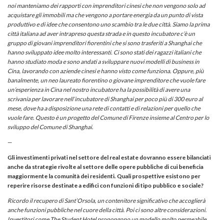
noi manteniamo dei rapporti con imprenditori cinesi che non vengono solo ad
acquistare gli immobili ma che vengono a portare energia da un punto di vista
produttivo e di idee che consentono uno scambio tra le due città. Siamo la prima
città italiana ad aver intrapreso questa strada e in questo incubatore c’è un
gruppo di giovani imprenditori fiorentini che si sono trasferiti a Shanghai che
hanno sviluppato idee molto interessanti. Ci sono stati dei ragazzi italiani che
hanno studiato moda e sono andati a sviluppare nuovi modelli di business in
Cina, lavorando con aziende cinesi e hanno visto come funziona. Oppure, più
banalmente, un neo laureato fiorentino o giovane imprenditore che vuole fare
un’esperienza in Cina nel nostro incubatore ha la possibilità di avere una
scrivania per lavorare nell’incubatore di Shanghai per poco più di 300 euro al
mese, dove ha a disposizione una rete di contatti e di relazioni per quello che
vuole fare. Questo è un progetto del Comune di Firenze insieme al Centro per lo
sviluppo del Comune di Shanghai.
—
Gli investimenti privati nel settore del real estate dovranno essere bilanciati
anche da strategie rivolte al settore delle opere pubbliche di cui beneficia
maggiormente la comunità dei residenti. Quali prospettive esistono per
reperire risorse destinate a edifici con funzioni di tipo pubblico e sociale?
Ricordo il recupero di Sant’Orsola, un contenitore significativo che accoglierà
anche funzioni pubbliche nel cuore della città.
Poi ci sono altre considerazioni.
Investitori come
The Student Hotel
propongono un modello molto permeabile