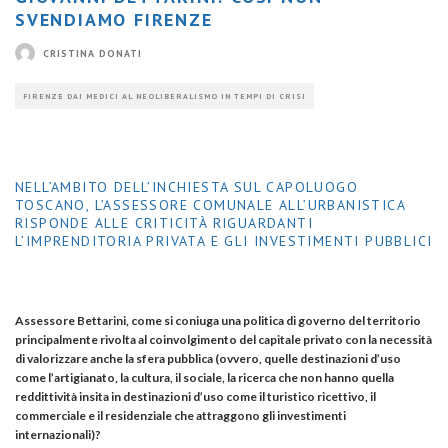
SVENDIAMO FIRENZE
CRISTINA DONATI
FIRENZE DAI MEDICI AL NEOLIBERALISMO IN TEMPI DI CRISI
NELL’AMBITO DELL’INCHIESTA SUL CAPOLUOGO
TOSCANO, L’ASSESSORE COMUNALE ALL’URBANISTICA
RISPONDE ALLE CRITICITÀ RIGUARDANTI
L’IMPRENDITORIA PRIVATA E GLI INVESTIMENTI PUBBLICI
Assessore Bettarini, come si coniuga una politica di governo del territorio
principalmente rivolta al coinvolgimento del capitale privato con la necessità
di valorizzare anche la sfera pubblica (ovvero, quelle destinazioni d’uso
come l’artigianato, la cultura, il sociale, la ricerca che non hanno quella
reddittività insita in destinazioni d’uso come il turistico ricettivo, il
commerciale e il residenziale che attraggono gli investimenti
internazionali)?