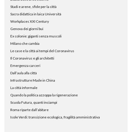
Stadi e arene, sfide per la città
Sacra didattica in laica Università
Workplaces XXI Century
Genova dei giorni bui
Ex colonie: giganti senza muscoli
Milano che cambia
Le case e la città ai tempi del Coronavirus
Il Coronavirus e gli architetti
Emergenza carceri
Dall’aula alla città
Infrastrutture Made in China
La città informale
Quando la politica azzoppa la rigenerazione
Scuola Futura, quanti inciampi
Roma riparte dall’abitare
Isole Verdi: transizione ecologica, fragilità amministrativa