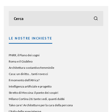
LE NOSTRE INCHIESTE
PNRR, il Piano dei sogni
Roma e il Giubileo
Architettura sostantivo femminile
Casa: un diritto… tanti rovesci
Il momento dell’Africa?
Intelligenza artificiale e progetto
Stretto di Messina: il ponte dei sospiri
Milano Cortina 26: tante sedi, quanti dubbi
Take care! Architetture per la cura della persona
L’Italia delle aree interne