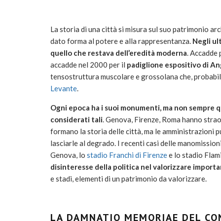
La storia di una città si misura sul suo patrimonio ar
dato forma al potere e alla rappresentanza.
Negli ul
quello che restava dell’eredità moderna
. Accadde
accadde nel 2000 per il
padiglione espositivo di An
tensostruttura muscolare e grossolana che, probabi
Levante
.
Ogni epoca ha i suoi monumenti, ma non sempre qu
considerati tali
. Genova, Firenze, Roma hanno straor
formano la storia delle città, ma le amministrazioni p
lasciarle al degrado. I recenti casi delle manomission
Genova, lo
stadio Franchi di Firenze
e lo stadio Flam
disinteresse della politica nel valorizzare import
e stadi, elementi di un patrimonio da valorizzare.
LA DAMNATIO MEMORIAE DEL C