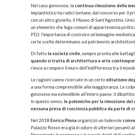
Nel caso genovese, la
continua rimozione della me
impiantistico ha radici lontane, dal concorso per i
con un altro gioiello, il Museo di Sant’Agostino. Uni
un elemento che lega comuni di appartenenza politic
PD): l’importanza di costruire un’immagine mediatic
certe scelte determinano sul patrimonio architettoni
Di fatto
la società civile
, sempre pronta alle battagl
quando si tratta di architettura e arte contempo
riesce a rompere il muro dell’indifferenza tra il mond
Le ragioni vanno ricercate in un certo
elitarismo deg
a una forma comprensibile alla maggioranza. Le colpe
genovese ma estendibile all’intero paese: il dibattito
In questo senso,
le polemiche per la rimozione dei
nessuna presa di coscienza pubblica da parte di cit
Nel 2018
Enrico Pinna
organizzò un lodevole
conv
Palazzo Rosso era già in odore di ulteriori pesanti a
Nonostante le premesse e le parole degli abili confere