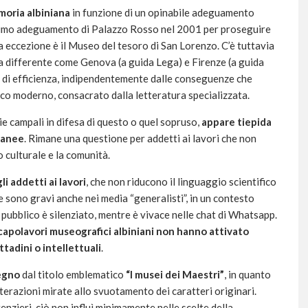
moria albiniana
in funzione di un opinabile adeguamento
l primo adeguamento di Palazzo Rosso nel 2001 per proseguire
ca eccezione è il Museo del tesoro di San Lorenzo. C’è tuttavia
a differente come Genova (a guida Lega) e Firenze (a guida
a di efficienza, indipendentemente dalle conseguenze che
co moderno, consacrato dalla letteratura specializzata.
ie campali in difesa di questo o quel sopruso,
appare tiepida
ranee
. Rimane una questione per addetti ai lavori che non
o culturale e la comunità.
li addetti ai lavori
, che non riducono il linguaggio scientifico
 sono gravi anche nei media “generalisti”, in un contesto
 pubblico è silenziato, mentre è vivace nelle chat di Whatsapp.
 capolavori museografici albiniani non hanno attivato
tadini o intellettuali
.
egno
dal titolo emblematico
“I musei dei Maestri”
, in quanto
lterazioni mirate allo svuotamento dei caratteri originari.
nzieri, ciò non influì minimamente nelle scelte della