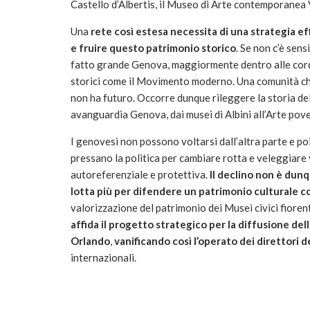
Castello d’Albertis, il Museo di Arte contemporanea Vi
Una
rete così estesa necessita di una strategia ef
e fruire questo patrimonio storico
. Se non c’è sens
fatto grande Genova, maggiormente dentro alle corde
storici come il Movimento moderno. Una comunità che 
non ha futuro. Occorre dunque rileggere la storia de
avanguardia Genova, dai musei di Albini all’Arte pove
I genovesi non possono voltarsi dall’altra parte e po
pressano la politica per cambiare rotta e veleggiare
autoreferenziale e protettiva.
Il declino non è dunq
lotta più per difendere un patrimonio culturale 
valorizzazione del patrimonio dei Musei civici fioren
affida il progetto strategico per la diffusione del
Orlando
,
vanificando così l’operato dei direttori d
internazionali.