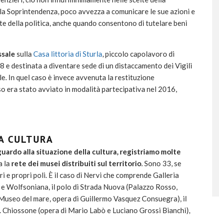
ella Soprintendenza, poco avvezza a comunicare le sue azioni e
te della politica, anche quando consentono di tutelare beni
ssale
sulla
Casa littoria di Sturla
, piccolo capolavoro di
8 e destinata a diventare sede di un distaccamento dei Vigili
le. In quel caso è invece avvenuta la restituzione
so era stato avviato in modalità partecipativa nel 2016,
LA CULTURA
guardo alla situazione della cultura, registriamo molte
a la
rete dei musei distribuiti sul territorio
. Sono 33, se
ri e propri poli. È il caso di Nervi che comprende Galleria
e Wolfsoniana, il polo di Strada Nuova (Palazzo Rosso,
(Museo del mare, opera di Guillermo Vasquez Consuegra), il
. Chiossone (opera di Mario Labò e Luciano Grossi Bianchi),