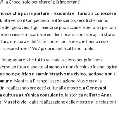
lla Croce, solo per citare i più importanti.
ficace
che possa portare i residenti e i turisti a conoscere
ibilità verso il Cinquecento e il Seicento, secoli che hanno
 dei genovesi, figuriamoci se può accadere per altri periodi
non riesce a ricordare ed identificarsi con la propria storia
ll’architettura e dell’arte contemporanee che hanno reso
ra, esposta nel 1967 proprio nella città portuale.
i “mugugnare” che tutto va male, se loro per primi non
 verso un futuro aperto al mondo e non rinchiuso in una logica
ue solo politico e amministrativo ma civico, laddove non si
comune
. Mentre a Firenze l’associazione Mus.e cura la
tini realizzando progetti culturali e mostre,
a Genova si
la cultura a un’unica consulente
, la storica dell’arte
Anna
ei Musei civici
, dalla realizzazione delle mostre alle relazioni