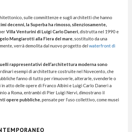
chitettonico, sulle committenze e sugli architetti che hanno
timi decenni, la Superba ha rimosso, silenziosamente,
 per
Villa Venturini
di Luigi Carlo Daneri
, distrutta nel 1990 e
gelo Mangiarotti alla Fiera del mare
, sostituito da una
lmente, verrà demolita dal nuovo progetto del
waterfront di
elli rappresentativi dell’architettura moderna sono
dinari esempi di architetture costruite nel Novecento, che
ubbliche fanno di tutto per rimuoverle, alterarle, svenderle o
i in atto delle opere di Franco Albini e Luigi Carlo Daneri a
inio a Roma, entrambi di Pier Luigi Nervi, dimostrano il
anti opere pubbliche
, pensate per l’uso collettivo, come musei
ONTEMPORANEO