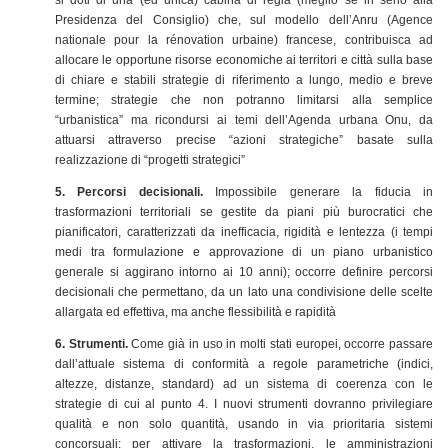
Presidenza del Consiglio) che, sul modello dell’Anru (Agence
nationale pour la rénovation urbaine) francese, contribuisca ad
allocare le opportune risorse economiche ai territori e città sulla base
di chiare e stabili strategie di riferimento a lungo, medio e breve
termine; strategie che non potranno limitarsi alla semplice
“urbanistica” ma ricondursi ai temi dell’Agenda urbana Onu, da
attuarsi attraverso precise “azioni strategiche” basate sulla
realizzazione di “progetti strategici”
5. Percorsi decisionali.
Impossibile generare la fiducia in
trasformazioni territoriali se gestite da piani più burocratici che
pianificatori, caratterizzati da inefficacia, rigidità e lentezza (i tempi
medi tra formulazione e approvazione di un piano urbanistico
generale si aggirano intorno ai 10 anni); occorre definire percorsi
decisionali che permettano, da un lato una condivisione delle scelte
allargata ed effettiva, ma anche flessibilità e rapidità
6. Strumenti.
Come già in uso in molti stati europei, occorre passare
dall’attuale sistema di conformità a regole parametriche (indici,
altezze, distanze, standard) ad un sistema di coerenza con le
strategie di cui al punto 4. I nuovi strumenti dovranno privilegiare
qualità e non solo quantità, usando in via prioritaria sistemi
concorsuali; per attivare la trasformazioni, le amministrazioni