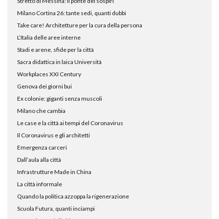
Stretto di Messina: il ponte dei sospiri
Milano Cortina 26: tante sedi, quanti dubbi
Take care! Architetture per la cura della persona
L’Italia delle aree interne
Stadi e arene, sfide per la città
Sacra didattica in laica Università
Workplaces XXI Century
Genova dei giorni bui
Ex colonie: giganti senza muscoli
Milano che cambia
Le case e la città ai tempi del Coronavirus
Il Coronavirus e gli architetti
Emergenza carceri
Dall’aula alla città
Infrastrutture Made in China
La città informale
Quando la politica azzoppa la rigenerazione
Scuola Futura, quanti inciampi