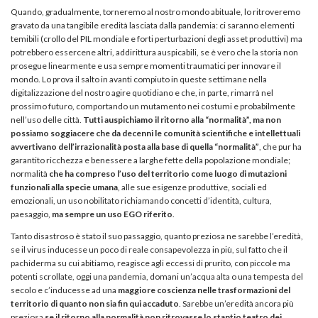
Quando, gradualmente, torneremo al nostro mondo abituale, lo ritroveremo
gravato da una tangibile eredità lasciata dalla pandemia: ci saranno elementi
temibili (crollo del PIL mondiale e forti perturbazioni degli asset produttivi) ma
potrebbero essercene altri, addirittura auspicabili, se è vero che la storia non
prosegue linearmente e usa sempre momenti traumatici per innovare il
mondo. Lo prova il salto in avanti compiuto in queste settimane nella
digitalizzazione del nostro agire quotidiano e che, in parte, rimarrà nel
prossimo futuro, comportando un mutamento nei costumi e probabilmente
nell’uso delle città.
Tutti auspichiamo il ritorno alla “normalità”, ma non
possiamo soggiacere che da decenni le comunità scientifiche e intellettuali
avvertivano dell’irrazionalità posta alla base di quella “normalità”
, che pur ha
garantito ricchezza e benessere a larghe fette della popolazione mondiale;
normalità
che ha compreso l’uso del territorio come luogo di mutazioni
funzionali alla specie umana
, alle sue esigenze produttive, sociali ed
emozionali, un uso nobilitato richiamando concetti d’identità, cultura,
paesaggio,
ma sempre un uso EGO riferito
.
Tanto disastroso è stato il suo passaggio, quanto preziosa ne sarebbe l’eredità,
se il virus inducesse un poco di reale consapevolezza in più, sul fatto che il
pachiderma su cui abitiamo, reagisce agli eccessi di prurito, con piccole ma
potenti scrollate, oggi una pandemia, domani un’acqua alta o una tempesta del
secolo e c’inducesse ad una
maggiore coscienza nelle trasformazioni del
territorio di quanto non sia fin qui accaduto
. Sarebbe un’eredità ancora più
preziosa
se il ritorno alla normalità non ritrovasse lo stantio teatro dei