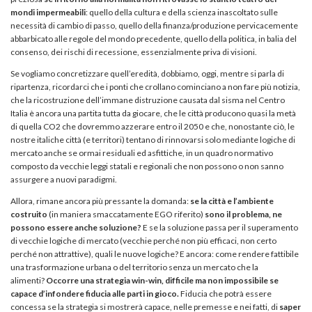
mondi impermeabili
: quello della cultura e della scienza inascoltato sulle
necessità di cambio di passo, quello della finanza/produzione pervicacemente
abbarbicato alle regole del mondo precedente, quello della politica, in balia del
consenso, dei rischi di recessione, essenzialmente priva di visioni.
Se vogliamo concretizzare quell’eredità, dobbiamo, oggi, mentre si parla di
ripartenza, ricordarci che i ponti che crollano cominciano a non fare più notizia,
che la ricostruzione dell’immane distruzione causata dal sisma nel Centro
Italia è ancora una partita tutta da giocare, che le città producono quasi la metà
di quella CO2 che dovremmo azzerare entro il 2050 e che, nonostante ciò, le
nostre italiche città (e territori) tentano di rinnovarsi solo mediante logiche di
mercato anche se ormai residuali ed asfittiche, in un quadro normativo
composto da vecchie leggi statali e regionali che non possono o non sanno
assurgere a nuovi paradigmi.
Allora, rimane ancora più pressante la domanda:
se la città e l’ambiente
costruito
(in maniera smaccatamente EGO riferito)
sono il problema, ne
possono essere anche soluzione?
E se la soluzione passa per il superamento
di vecchie logiche di mercato (vecchie perché non più efficaci, non certo
perché non attrattive), quali le nuove logiche? E ancora: come rendere fattibile
una trasformazione urbana o del territorio senza un mercato che la
alimenti?
Occorre una strategia win-win, difficile ma non impossibile se
capace d’infondere fiducia alle parti in gioco.
Fiducia che potrà essere
concessa se la strategia si mostrerà capace, nelle premesse e nei fatti, di
saper