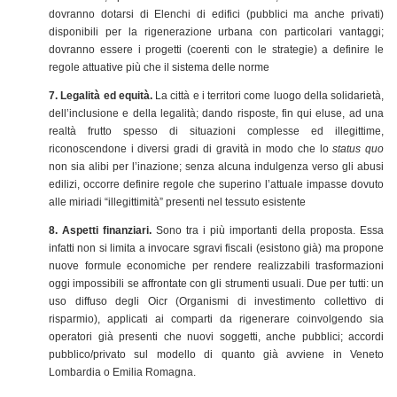
dovranno dotarsi di Elenchi di edifici (pubblici ma anche privati)
disponibili per la rigenerazione urbana con particolari vantaggi;
dovranno essere i progetti (coerenti con le strategie) a definire le
regole attuative più che il sistema delle norme
7. Legalità ed equità.
La città e i territori come luogo della solidarietà,
dell’inclusione e della legalità; dando risposte, fin qui eluse, ad una
realtà frutto spesso di situazioni complesse ed illegittime,
riconoscendone i diversi gradi di gravità in modo che lo
status quo
non sia alibi per l’inazione; senza alcuna indulgenza verso gli abusi
edilizi, occorre definire regole che superino l’attuale impasse dovuto
alle miriadi “illegittimità” presenti nel tessuto esistente
8. Aspetti finanziari.
Sono tra i più importanti della proposta. Essa
infatti non si limita a invocare sgravi fiscali (esistono già) ma propone
nuove formule economiche per rendere realizzabili trasformazioni
oggi impossibili se affrontate con gli strumenti usuali. Due per tutti: un
uso diffuso degli Oicr (Organismi di investimento collettivo di
risparmio), applicati ai comparti da rigenerare coinvolgendo sia
operatori già presenti che nuovi soggetti, anche pubblici; accordi
pubblico/privato sul modello di quanto già avviene in Veneto
Lombardia o Emilia Romagna.