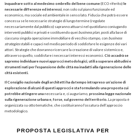
inquadrare sotto al medesimo ombrello del bene comune
(ECO riferito)
le
necessarie differenze ed interessi
, non solo sul piano funzionale ed
economico, ma sociale ed ambientale in senso lato. Fiducia che potrà essere
concessa se le necessarie strategie di lungo termine (regolate
necessariamente dal pubblico) sapranno attuarsi nel quotidiano coniugando
interventi pubblici e privati e sostituendo quei
business plan
, posti alla base di
ciascuna singola operazione immobiliare di vecchio stampo, con
business
strategies
stabili e capaci nel medio periodo di soddisfare le esigenze dei vari
attori. Strategie che dovranno ricercare la creazione di valore sistemico e,
attraverso quello, soddisfare i necessari interessi economici.
Ciò accadrà se
sapremo individuare nuovi approcci metodologici, utili a superare abitudini e
strumenti nati per l’espansione delle città ma inadatti alla rigenerazione delle
città esistenti.
Il Consiglio nazionale degli architetti ha da tempo intrapreso un’azione di
esplorazione di alcuni di questi approcci e sta formulando una proposta cui
potrebbe attingere una
necessaria e, ci auguriamo,
prossima legge nazionale
sulla rigenerazione urbana e, forse, sul governo del territorio.
La proposta è
organizzata su otto tematiche, che costituiranno l’ossatura dell’approccio
metodologico.
PROPOSTA LEGISLATIVA PER