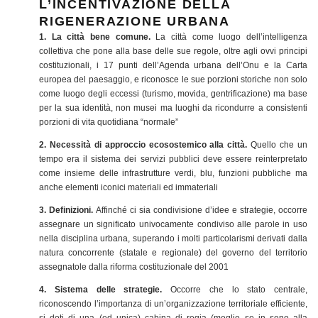
L’INCENTIVAZIONE DELLA
RIGENERAZIONE URBANA
1. La città bene comune.
La città come luogo dell’intelligenza
collettiva che pone alla base delle sue regole, oltre agli ovvi principi
costituzionali, i 17 punti dell’Agenda urbana dell’Onu e la Carta
europea del paesaggio, e riconosce le sue porzioni storiche non solo
come luogo degli eccessi (turismo, movida, gentrificazione) ma base
per la sua identità, non musei ma luoghi da ricondurre a consistenti
porzioni di vita quotidiana “normale”
2. Necessità di approccio ecosostemico alla città.
Quello che un
tempo era il sistema dei servizi pubblici deve essere reinterpretato
come insieme delle infrastrutture verdi, blu, funzioni pubbliche ma
anche elementi iconici materiali ed immateriali
3. Definizioni.
Affinché ci sia condivisione d’idee e strategie, occorre
assegnare un significato univocamente condiviso alle parole in uso
nella disciplina urbana, superando i molti particolarismi derivati dalla
natura concorrente (statale e regionale) del governo del territorio
assegnatole dalla riforma costituzionale del 2001
4. Sistema delle strategie.
Occorre che lo stato centrale,
riconoscendo l’importanza di un’organizzazione territoriale efficiente,
si doti di una (ed unica) cabina di regia (meglio se in seno alla