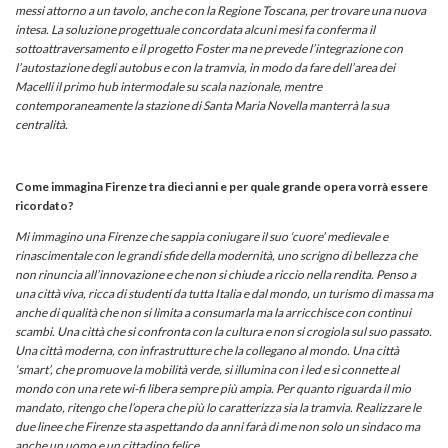
messi attorno a un tavolo, anche con la Regione Toscana, per trovare una nuova
intesa. La soluzione progettuale concordata alcuni mesi fa conferma il
sottoattraversamento e il progetto Foster ma ne prevede l’integrazione con
l’autostazione degli autobus e con la tramvia, in modo da fare dell’area dei
Macelli il primo hub intermodale su scala nazionale, mentre
contemporaneamente la stazione di Santa Maria Novella manterrà la sua
centralità.
Come immagina Firenze tra dieci anni e per quale grande opera vorrà essere
ricordato?
Mi immagino una Firenze che sappia coniugare il suo ‘cuore’ medievale e
rinascimentale con le grandi sfide della modernità, uno scrigno di bellezza che
non rinuncia all’innovazione e che non si chiude a riccio nella rendita. Penso a
una città viva, ricca di studenti da tutta Italia e dal mondo, un turismo di massa ma
anche di qualità che non si limita a consumarla ma la arricchisce con continui
scambi. Una città che si confronta con la cultura e non si crogiola sul suo passato.
Una città moderna, con infrastrutture che la collegano al mondo. Una città
‘smart’, che promuove la mobilità verde, si illumina con i led e si connette al
mondo con una rete wi-fi libera sempre più ampia. Per quanto riguarda il mio
mandato, ritengo che l’opera che più lo caratterizza sia la tramvia. Realizzare le
due linee che Firenze sta aspettando da anni farà di me non solo un sindaco ma
anche un uomo e un cittadino felice.