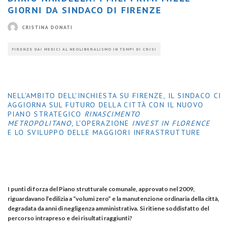
GIORNI DA SINDACO DI FIRENZE
CRISTINA DONATI
FIRENZE DAI MEDICI AL NEOLIBERALISMO IN TEMPI DI CRISI
NELL’AMBITO DELL’INCHIESTA SU FIRENZE, IL SINDACO CI
AGGIORNA SUL FUTURO DELLA CITTÀ CON IL NUOVO
PIANO STRATEGICO
RINASCIMENTO
METROPOLITANO,
L’OPERAZIONE
INVEST IN FLORENCE
E
LO SVILUPPO DELLE MAGGIORI INFRASTRUTTURE
I punti di forza del Piano strutturale comunale, approvato nel 2009,
riguardavano l’edilizia a “volumi zero” e la manutenzione ordinaria della città,
degradata da anni di negligenza amministrativa. Si ritiene soddisfatto del
percorso intrapreso e dei risultati raggiunti?