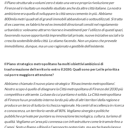
Il Piano strutturale a volumi zero è stato una vera e propria rivoluzione per
Firenze ed è risultato un modello studiato anche da altre città italiane. La nostra
ambizione era quella di sviluppare la città senza cemento in più. Abbiamo
800mila metri quadrati di grandi immobili abbandonati o sottoutilizzati. Si tratta
di ex caserme, ex fabbriche ed ex immobili direzionali censiti nel regolamento
urbanistico: volevamo attrarre risorse e investimenti per l’utilizzo di questi spazi,
favorendo nuove opportunità imprenditoriali private, nuove iniziative sociali e la
crescita sostenibile della città. Lo stiamo facendo. Non un piano che prevede
immobilismo, dunque, ma un uso ragionato e gestibile dell’esistente.
Il Piano strategico metropolitano ha molti obiettivi ambiziosi di
trasformazione del territorio entro il 2030. Quali sono per Lei le priorità a
cui porre maggiore attenzione?
Abbiamo chiamato il nuovo piano strategico ‘Rinascimento metropolitano’.
Nostro scopo è quello di disegnare la Città metropolitana di Firenze del 2030 più
competitiva e attraente. La base da cui partiamo è solida. La Città metropolitana
di Firenze ha un prodotto interno lordo più alto di altri territori della regione e
produce un terzo di tutta la ricchezza regionale. Ha centri di eccellenza in ricerca
e conoscenza, un territorio verde all’80%. Vogliamo sinergie e politiche
pubbliche e private per puntare su innovazione tecnologica, cultura, turismo di
qualità. Vogliamo un’area più connessa con infrastrutture come le tramvie fino a
Campi, Sesto e Bagno a Ripoli e l’aeroporto potenziato, ma anche banda larga e