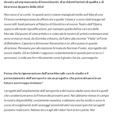
dovuto ad una mancanza di investimenti, di architetti/artisti di qualità o di
interesse da parte della città?
Non sono d’accordo. In questi anni ci siamo impegnati molto sull’idea di una
Firenze contemporanea da affiancare a quella ‘classica’ e sono stati inaugurati
nuovi stili: basti pensare al Palazzo di Giustizia e al nuovo Teatro dell’Opera,
oppure alle tante riqualificazioni, per esempio quella dell’ex carcere delle
Murate. Dal punto di vista artistico e culturale le mostre di artisti contemporanei
sono ormai un must, da Gormley a Koons, da Fabre alla recente “Ytalia” al Forte
di Belvedere. L’apertura del museo Novecento è un altro passo in questa
direzione. Pensiamo poi alla stazione firmata da Norman Foster, al progetto del
nuovo stadio. Gli architetti ci seguono costantemente in questo percorso e ci
spronano, a volte anche criticamente come è giusto che sia, a proseguire.
Pensa che la rigenerazione dell’area Mercafir con lo stadio e il
potenziamento dell’aeroporto sia un progetto che potrà attuarsi in un
futuro non troppo lontano?
I progetti dell’ampliamento dell’aeroporto e del nuovo stadio sono due tra quelli
che caratterizzeranno la Firenze dei prossimi anni. Noi abbiamo messo in campo
la nostra disponibilità, ovviamente massima, e abbiamo anche svolto o sono in
corso di svolgimento tutti i passaggi amministrativi necessari perché i progetti
possano realizzarsi. Adesso tocca agli altri attori fare la loro parte. Noi