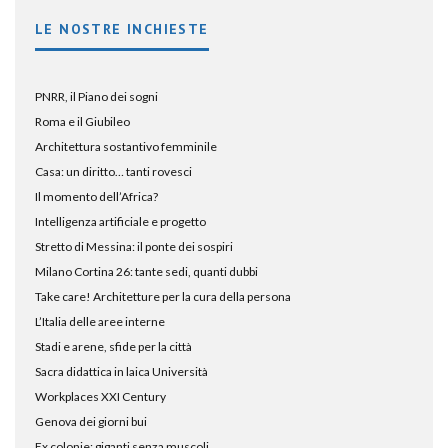
LE NOSTRE INCHIESTE
PNRR, il Piano dei sogni
Roma e il Giubileo
Architettura sostantivo femminile
Casa: un diritto… tanti rovesci
Il momento dell’Africa?
Intelligenza artificiale e progetto
Stretto di Messina: il ponte dei sospiri
Milano Cortina 26: tante sedi, quanti dubbi
Take care! Architetture per la cura della persona
L’Italia delle aree interne
Stadi e arene, sfide per la città
Sacra didattica in laica Università
Workplaces XXI Century
Genova dei giorni bui
Ex colonie: giganti senza muscoli