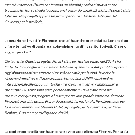
meno burocrazia. Il tutto conferendo un’identità precisa al nuovo ente e
trovando le risorse strada facendo, anche usando canali già esistenti come è stato
fatto per i 46 progetti appena finanziati per oltre 50 milioni dal piano del
Governo per le periferie.
L’operazione ‘Invest in Florence’, che Lei ha anche presentato a Londra, è un
chiaro tentativo di puntare al coinvolgimento di investitori privati. Ci sono
segnali positivi?
Certamente. Questo progetto di marketing territoriale è nato nel 2014 e ha
l’intento di raccogliere in un unico database i grandi immobili pubblici e privati
oggi abbandonati per attrarre risorse finanziarie per la città, favorire la
riconversione di aree dismesse dando la massima visibilità nazionale e
internazionale alle opportunità che Firenze offre in termini immobiliari e
produttivi. Più volte sono stato personalmente in Italia e all’estero per
promuovere questo progetto e ho sempre trovato grande interesse, dato che
Firenze è una città dotata di grande appeal internazionale. Pensiamo, solo per
fare alcuni esempi, allo
Student Hotel
, ai progetti per le caserme o per l’area
Belfiore. È un momento di grande vitalità.
La contemporaneità non ha ancora trovato accoglienza a Firenze. Pensa sia