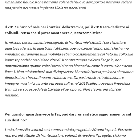
rimaniamo fiduciosi che potremo volare dal nuovo aeroporto e potremo vedere
una partita nel nuovo impianto Viola tra pochi anni.
Il 2017 è l’anno finale per i cantieri della tramvia, poi il 2018 sarà dedicato ai
collaudi. Pensa che si potrà mantenere questa tempistica?
Io mi sono personalmente impegnato di fronte ai miei cittadini per rispettare
questa scadenza. In questi anni abbiamo aperto cantieri importanti che hanno
impattato duramente sulla mobilità e stiamo costantemente col fiato sul collo alle
imprese perché non ci siano ritardi. Il contrattempo è dietro l’angolo, non
dimentichiamo quante volte i lavori si sono bloccati durante la costruzione della
linea 1. Non mi stancherò mai di ringraziare i fiorentini per la pazienza che hanno
dimostrato e che continuano a dimostrare. Da parte nostra c’è attenzione e
impegno massimi a garantire di poter salire nel 2018 sulle nuove due linee della
tramvia verso l’ospedale di Careggi e l’aeroporto. Non ci sono più alibi per
nessuno.
Per quanto riguarda invece la Tav, può darci un sintetico aggiornamento sul
suo destino?
La stazione Alta velocità così come era stata progettata 20 anni fa per le Ferrovie
non era più attuale. Di fronte alla loro volontà di rivedere il progetto ci siamo