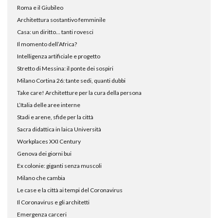
Roma e il Giubileo
Architettura sostantivo femminile
Casa: un diritto… tanti rovesci
Il momento dell’Africa?
Intelligenza artificiale e progetto
Stretto di Messina: il ponte dei sospiri
Milano Cortina 26: tante sedi, quanti dubbi
Take care! Architetture per la cura della persona
L’Italia delle aree interne
Stadi e arene, sfide per la città
Sacra didattica in laica Università
Workplaces XXI Century
Genova dei giorni bui
Ex colonie: giganti senza muscoli
Milano che cambia
Le case e la città ai tempi del Coronavirus
Il Coronavirus e gli architetti
Emergenza carceri