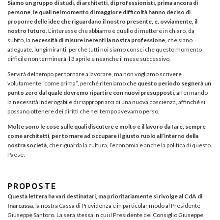
Siamo un gruppo di studi, di architetti, di professionisti, prima ancora di
persone, le quali nel momento di maggiore difficoltà hanno deciso di
proporre delle idee che riguardano il nostro presente, e, ovviamente, il
nostro futuro
. L’interesse che abbiamo è quello di mettere in chiaro, da
subito, la
necessità di misure inerenti la nostra professione
, che siano
adeguate, lungimiranti, perché tutti noi siamo consci che questo momento
difficile non terminerà il 3 aprile e neanche il mese successivo.
Servirà del tempo per tornare a lavorare, ma non vogliamo scrivere
volutamente “come prima”, perché riteniamo che
questo periodo segnerà un
punto zero dal quale dovremo ripartire con nuovi presupposti
, affermando
la necessità inderogabile di riappropriarci di una nuova coscienza, affinché si
possano ottenere dei diritti che nel tempo avevamo perso.
Molte sono le cose sulle quali discutere e molto è il lavoro da fare, sempre
come architetti, per tornare ad occupare il giusto ruolo all’interno della
nostra società
, che riguarda la cultura, l’economia e anche la politica di questo
Paese.
PROPOSTE
Questa lettera ha vari destinatari, ma prioritariamente si rivolge al CdA di
Inarcassa
, la nostra Cassa di Previdenza e in particolar modo al Presidente
Giuseppe Santoro. La sera stessa in cui il Presidente del Consiglio Giuseppe