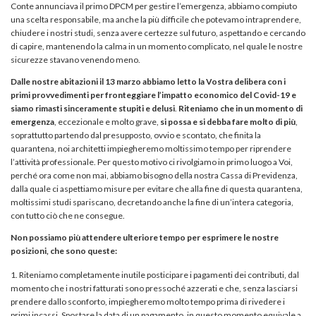
Conte annunciava il primo DPCM per gestire l’emergenza, abbiamo compiuto
una scelta responsabile, ma anche la più difficile che potevamo intraprendere,
chiudere i nostri studi, senza avere certezze sul futuro, aspettando e cercando
di capire, mantenendo la calma in un momento complicato, nel quale le nostre
sicurezze stavano venendo meno.
Dalle nostre abitazioni il 13 marzo abbiamo letto la Vostra delibera con i
primi provvedimenti per fronteggiare l’impatto economico del Covid-19 e
siamo rimasti sinceramente stupiti e delusi
.
Riteniamo che in un momento di
emergenza
, eccezionale e molto grave,
si possa e si debba fare molto di più
,
soprattutto partendo dal presupposto, ovvio e scontato, che finita la
quarantena, noi architetti impiegheremo moltissimo tempo per riprendere
l’attività professionale. Per questo motivo ci rivolgiamo in primo luogo a Voi,
perché ora come non mai, abbiamo bisogno della nostra Cassa di Previdenza,
dalla quale ci aspettiamo misure per evitare che alla fine di questa quarantena,
moltissimi studi spariscano, decretando anche la fine di un’intera categoria,
con tutto ciò che ne consegue.
Non possiamo più attendere ulteriore tempo per esprimere le nostre
posizioni, che sono queste:
Riteniamo completamente inutile posticipare i pagamenti dei contributi, dal
momento che i nostri fatturati sono pressoché azzerati e che, senza lasciarsi
prendere dallo sconforto, impiegheremo molto tempo prima di rivedere i
primi incassi. Spostare la data di un pagamento, in questo momento equivale a