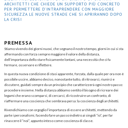
ARCHITETTI CHE CHIEDE UN SUPPORTO PIÙ CONCRETO
PER PERMETTERE D’INTRAPRENDERE CON MAGGIORE
SICUREZZA LE NUOVE STRADE CHE SI APRIRANNO DOPO
LA CRISI
PREMESSA
Stiamo vivendo dei giorni nuovi, che segnano il nostro tempo, giorni in cui si sta
affermando con forza sempre maggiore il valore della distanza,
dell’importanza dello stare fisicamente lontani, una necessità che ci fa
fermare, osservare e riflettere.
In questa nuova condizione di stasi apparente, forzata, dalla quale per ora non è
possibile uscire, abbiamo deciso, nonostante tutto, di ritrovarci, riunirci e
discutere, guidati sempre da un principio che caratterizzerà ogni nostro passo:
procedere insieme. Nella distanza abbiamo sentito il bisogno di ricreare dei
legami che erano scomparsi, di cercarci, di ricostruire un confronto, di
riaffermare una coscienza che sembrava persa: la coscienza degli architetti.
Rivendichiamo con orgoglio l’importanza di essere architetti, mettendo da
parte i personalismi, facendo fare un passo indietro ai singoli “io”, per far
rinascere il “noi”, appunto inteso come coscienza di classe.