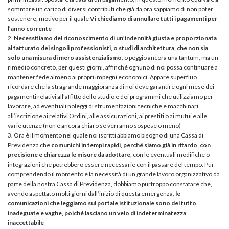
sommare un carico di diversi contributi che già da ora sappiamo di non poter
sostenere, motivo per il quale
Vi chiediamo di annullare tutti i pagamenti per
l’anno corrente
Necessitiamo del riconoscimento di un’indennità giusta e proporzionata
al fatturato dei singoli professionisti, o studi di architettura, che non sia
solo una misura di mero assistenzialismo
, o peggio ancora una tantum, ma un
rimedio concreto, per questi giorni, affinché ognuno di noi possa continuare a
mantener fede almeno ai propri impegni economici. Appare superfluo
ricordare che la stragrande maggioranza di noi deve garantire ogni mese dei
pagamenti relativi all’affitto dello studio e dei programmi che utilizziamo per
lavorare, ad eventuali noleggi di strumentazioni tecniche e macchinari,
all’iscrizione ai relativi Ordini, alle assicurazioni, ai prestiti o ai mutui e alle
varie utenze (non è ancora chiaro se verranno sospese o meno)
Ora è il momento nel quale noi iscritti abbiamo bisogno di una Cassa di
Previdenza che
comunichi in tempi rapidi, perché siamo già in ritardo, con
precisione e chiarezza le misure da adottare
, con le eventuali modifiche o
integrazioni che potrebbero essere necessarie con il passare del tempo. Pur
comprendendo il momento e la necessità di un grande lavoro organizzativo da
parte della nostra Cassa di Previdenza, dobbiamo purtroppo constatare che,
avendo aspettato molti giorni dall’inizio di questa emergenza,
le
comunicazioni che leggiamo sul portale istituzionale sono del tutto
inadeguate e vaghe, poiché lasciano un velo di indeterminatezza
inaccettabile