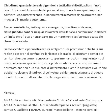
Chiudiamo questa lettera rivolgendoci a tutti gli architetti
, agli altri “noi”,
perché ora non è il momento dei personalismi, non abbiamo più tempo per
coltivare l’ego autoreferenziale, per metterci in mostra singolarmente, per
muoverci in maniera autonoma.
Siamo convinti che, finita questa emergenza, ripartiremo da zero,
ridisegnando i confini sui quali muoverci,
dove la parola confine non indicherà
un limite oltre il quale non andare, ma un margine tra la sicurezza e tutto ciò
che è sconosciuto.
Siamo architetti e per nostra natura svolgiamo una professione che ha la sua
ragion d’essere nel confine, tra la ricerca e la pratica; ci spingiamo sempre in
territori che spesso non conosciamo, sperimentando. Un margine intorno al
quale lavoreremo per ricostruire la giusta strada da percorrere, insieme. Il
nostro gruppo non è un qualcosa di determinato, siamo in costante evoluzione
e abbiamo bisogno di tutti voi, di coinvolgere chiunque faccia parte di questo
mondo: il mondo dell’architettura. Proseguiamo questo percorso insieme.
Firmato
AM3 Architetti Associati | Marco Alesi – Cristina Calì – Alberto Cusumano ∎
AMAA| Marcello Galiotto – Alessandra Rampazzo ∎ Atelier Quagliotto |
Samuel Quagliotto ∎ BABAU Bureau | Marco Ballarin – Stefano Tornieri –