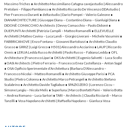
Massimo Triches ∎ Architetto Massimiliano Cafagna cavejastudio | Alessandro
Pretolani – Filippo Pambianco ∎ Architetto Riccardo De Vincenzo DDAstudio |
Pier Francesco Duranti ∎ deltastudio | Dario Pompei – Valerio Galeone ∎
DIANARCHITECTURE | Giuseppe Diana – Costantino Diana – Gianluigi Diana ∎
DIDONÈ COMACCHIO Architects | Devvy Comacchio – Paolo Didonè ∎
DUEPUNTI Architetti |Patrizia Campili – Matteo Romanelli ∎ ELLEVUELLE
Architetti | Matteo Cavina – Luca Landi – Giorgio Liverani – Michele Vasumini ∎
FABBRICANOVE | Enzo Fontana – Giovanni Bartolozzi ∎ Architetto Claudio
Grasso ∎ GRRIZ | Luigi Greco ∎ H501| Alessandro Acciarino ∎ LAUP | Riccardo
Onnis ∎ LERUA Ledda Russo Architetti | Paolo Russo – Fabiana Ledda ∎ OFL
Architecture |Francesco Lipari ∎ OKS Architetti | Eugenio Salvetti – Luca Scollo
∎OASI Architects | Pietro Ferrario – Francesco Enea Castellanza – Anton Sagal
∎ OSA Opificio Sperimentale d’Architettura |Barbara D’Alessandro –
Francesco Nicolai – Matteo Romanelli ∎ Architetto Giuseppe Parisi ∎ PCA
Studio | Pietro Colonna ∎ Architetto Marco Petrangeli ∎ Architetto Stefano
Scalabrino ∎ Architetto Davide Tagliabue ∎ SPAZIOZERO | Lorenzo Ciccu –
Simone Langiu – Nicola Melis ∎ Superluna | Marco Bonfatti Paini – Valerio Botta
– Andrea Romano – Luca Sartori ∎ TARI – Architects | Claudia Ricciardi – Marco
Tanzilli ∎ Vosa Napolano Architetti | Raffaella Napolano – Gianluca Vosa