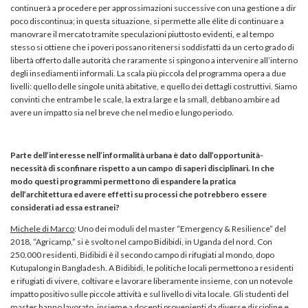
continuerà a procedere per approssimazioni successive con una gestione a dir
poco discontinua; in questa situazione, si permette alle élite di continuare a
manovrare il mercato tramite speculazioni piuttosto evidenti, e al tempo
stesso si ottiene che i poveri possano ritenersi soddisfatti da un certo grado di
libertà offerto dalle autorità che raramente si spingono a intervenire all’interno
degli insediamenti informali. La scala più piccola del programma opera a due
livelli: quello delle singole unità abitative, e quello dei dettagli costruttivi. Siamo
convinti che entrambe le scale, la extra large e la small, debbano ambire ad
avere un impatto sia nel breve che nel medio e lungo periodo.
Parte dell’interesse nell’informalità urbana è dato dall’opportunità-
necessità di sconfinare rispetto a un campo di saperi disciplinari. In che
modo questi programmi permettono di espandere la pratica
dell’architettura ed avere effetti su processi che potrebbero essere
considerati ad essa estranei?
Michele di Marco
: Uno dei moduli del master “Emergency & Resilience” del
2018, “Agricamp,” si è svolto nel campo Bidibidi, in Uganda del nord. Con
250.000 residenti, Bidibidi è il secondo campo di rifugiati al mondo, dopo
Kutupalong in Bangladesh. A Bidibidi, le politiche locali permettono a residenti
e rifugiati di vivere, coltivare e lavorare liberamente insieme, con un notevole
impatto positivo sulle piccole attività e sul livello di vita locale. Gli studenti del
master hanno lavorato, insieme a docenti provenienti da diverse discipline e