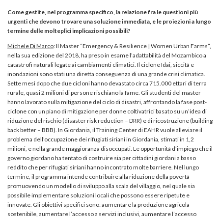
Come gestite, nel programma specifico, la relazione fra le questioni più
urgenti che devono trovare una soluzione immediata, e le proiezioni a lungo
termine delle molteplici implicazioni possibili?
Michele Di Marco
: Il Master “Emergency & Resilience | Women Urban Farms”,
nella sua edizione del 2018, ha preso in esame l’adattabilità del Mozambico a
catastrofi naturali legate ai cambiamenti climatici. Il ciclone Idai, siccità e
inondazioni sono stati una diretta conseguenza di una grande crisi climatica.
Sette mesi dopo che due cicloni hanno devastato circa 715.000 ettari di terra
rurale, quasi 2 milioni di persone rischiano la fame. Gli studenti del master
hanno lavorato sulla mitigazione del ciclo di disastri, affrontando la fase post-
ciclone con un piano di mitigazione per donne coltivatrici basato su un’idea di
riduzione del rischio (disaster risk reduction – DRR) e di ricostruzione (building
back better – BBB). In Giordania, il Training Center di EAHR vuole alleviare il
problema dell’occupazione dei rifugiati siriani in Giordania, stimati in 1,2
milioni, e nella grande maggioranza disoccupati. Le opportunità d’impiego che il
governo giordano ha tentato di costruire sia per cittadini giordani a basso
reddito che per rifugiati siriani hanno incontrato molte barriere. Nel lungo
termine, il programma intende contribuire alla riduzione della povertà
promuovendo un modello di sviluppo alla scala del villaggio, nel quale sia
possibile implementare soluzioni locali che possono essere ripetute e
innovate. Gli obiettivi specifici sono: aumentare la produzione agricola
sostenibile, aumentare l’accesso a servizi inclusivi, aumentare l’accesso