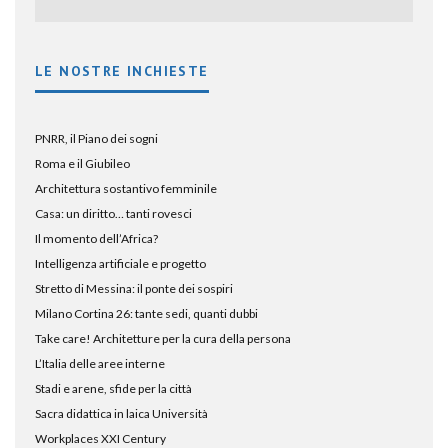
LE NOSTRE INCHIESTE
PNRR, il Piano dei sogni
Roma e il Giubileo
Architettura sostantivo femminile
Casa: un diritto… tanti rovesci
Il momento dell’Africa?
Intelligenza artificiale e progetto
Stretto di Messina: il ponte dei sospiri
Milano Cortina 26: tante sedi, quanti dubbi
Take care! Architetture per la cura della persona
L’Italia delle aree interne
Stadi e arene, sfide per la città
Sacra didattica in laica Università
Workplaces XXI Century