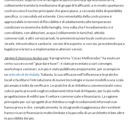
solitamente tramite la mediazione di gruppi di trafficanti, e in modo spontaneo
costruiscono il nucleo principale che piano piano, a seconda della disponibilità
specifica, si consolida ed estende. L’incrementalità della costruzione è
apprezzabile in termini di flessibilità e di adattamento alle temporanee
condizioni economiche della famiglia. Una volta che l’insediamento si è
consolidato, con abitazioni, acqua (solitamente in taniche), attività
commerciali, e altri servizi privati, le amministrazioni locali costruiscono
strade, infrastrutture sanitarie, servizi di trasporto, e così via, procedendo poi a
legalizzare la terra e implementare ulteriori servizi.
Jørgen Eskemose Andersen
: Il programma “Casas Melhoradas” ha avuto un
certo successo nel “guardare fuori”: è stato presentato a vari convegni,
workshop e seminari, e in più è stato pubblicato ampiamente, per esempio in
un
articolo di Archdaily
. Tuttavia, la sua efficacia nell’influenzare le pratiche
locali e facilitare l’introduzione di nuove tecnologie e nuovi modelli a una scala
più ampia è tutta da verificare. Le pratiche di architettura convenzionale sono
solo in parte presenti negli insediamenti informali di Maputo, per lo più nella
progettazione di edifici per il settore commerciale e finanziario. La ragione
principale per cui i progetti di architettura negli insediamenti informali non
hanno presa è che, semplicemente, la stragrande maggioranza dei residenti
hanno risorse finanziarie molto limitate e la parcella di un architetto è ben oltre
le possibilità dei più.