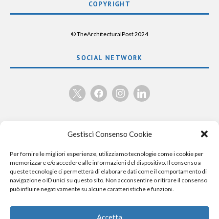
COPYRIGHT
© TheArchitecturalPost 2024
SOCIAL NETWORK
x
facebook
instagram
linkedin
Gestisci Consenso Cookie
Per fornire le migliori esperienze, utilizziamo tecnologie come i cookie per
memorizzare e/o accedere alle informazioni del dispositivo. Il consenso a
queste tecnologie ci permetterà di elaborare dati come il comportamento di
navigazione o ID unici su questo sito. Non acconsentire o ritirare il consenso
può influire negativamente su alcune caratteristiche e funzioni.
Accetta