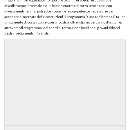
magari hanno frequentato non più di 6 o 8 anni di scuola. In qualunque
insediamento informale c’è un bacino enorme di forza lavoro che, con
investimenti minimi, potrebbe acquisire le competenze necessarie per
accedere al mercato delle costruzioni. Il programma “Casa Melhoradas” fa uso
unicamente di costruttori e operai locali: inoltre, stiamo cercando d’istituire,
attraverso il programma, dei centri di formazione locali per i giovani abitanti
degli insediamenti informali.