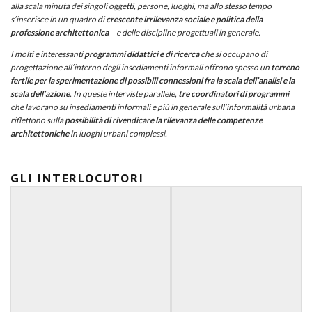
alla scala minuta dei singoli oggetti, persone, luoghi, ma allo stesso tempo
s’inserisce in un quadro di
crescente irrilevanza sociale e politica della
professione architettonica
– e delle discipline progettuali in generale.
I molti e interessanti
programmi didattici e di ricerca
che si occupano di
progettazione all’interno degli insediamenti informali offrono spesso un
terreno
fertile per la sperimentazione di possibili connessioni fra la scala dell’analisi e la
scala dell’azione
. In queste interviste parallele,
tre coordinatori di programmi
che lavorano su insediamenti informali e più in generale sull’informalità urbana
riflettono sulla
possibilità di rivendicare la rilevanza delle competenze
architettoniche
in luoghi urbani complessi.
—
GLI INTERLOCUTORI