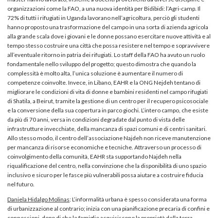
organizzazioni come la FAO, a una nuova identità per Bidibidi: l’Agri-camp. Il
72% di tutti i rifugiati in Uganda lavorano nell’agricoltura, perciò gli studenti
hanno proposto una trasformazione del campo in una sorta di azienda agricola
alla grande scala dove i giovani e le donne possano esercitare nuove attività e al
tempo stesso costruire una città che possa resistere nel tempo e sopravvivere
all’eventuale ritorno in patria dei rifugiati. Lo staff della FAO ha avuto un ruolo
fondamentale nello sviluppo del progetto; questo dimostra che quando la
complessità è molto alta, l’unica soluzione è aumentare il numero di
competenze coinvolte. Invece, in Libano, EAHR e la ONG Nejdeh tentano di
migliorare le condizioni di vita di donne e bambini residenti nel campo rifugiati
di Shatila, a Beirut, tramite la gestione di un centro per il recupero psicosociale
e la conversione della sua copertura in parco giochi. L’intero campo, che esiste
da più di 70 anni, versa in condizioni degradate dal punto di vista delle
infrastrutture invecchiate, della mancanza di spazi comuni e di centri sanitari.
Allo stesso modo, il centro dell’associazione Najdeh non riceve manutenzione
per mancanza di risorse economiche e tecniche. Attraverso un processo di
coinvolgimento della comunità, EAHR sta supportando Najdeh nella
riqualificazione del centro, nella convinzione che la disponibilità di uno spazio
inclusivo e sicuro per le fasce più vulnerabili possa aiutare a costruire fiducia
nel futuro.
Daniela Hidalgo Molinas
: L’informalità urbana è spesso considerata una forma
di urbanizzazione al contrario; inizia con una pianificazione precaria di confini e
connessioni, dopo di che le famiglie acquisiscono la proprietà della terra,