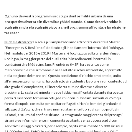
Ognuno dei vostri programmi si occupa di informalità urbana da una
prospettiva diversa e in diversi luoghi del mondo. Come descriverebbe la
scala più ampia e la scala più piccola che il programma affronta, e la relazione
fra esse?
Michele di Marco
: La scala più ampia l’abbiamo affrontata durante il Master
“Emergency & Resilience” dedicato agli insediamenti informali dei Rohingya.
Nel modulo del 2018 e 2019 il Master si è focalizzato sulla crisi dei rifugiati
Rohingya, la maggior parte dei quali abita in insediamenti informali in
condizioni che Médecins Sans Frontières (MSF) ha descritto come
“deplorevoli”, e che si trovano in aree ad alto rischio ambientale, soprattutto
nella stagione dei monsoni. Questa condizione di rischio ambientale, unita
all’emergenza umanitaria, ha costretto gli studenti a lavorare in un contesto ad
alto grado di complessità, all’incrocio fra culture diverse e diverse
discipline. La scala più minuta invece l’abbiamo affrontata durante il progetto
per la “Classroom for Syrian refugee children in Jordan”: un’aula di 25 mq a
forma di cupola, costruita per ospitare rifugiati siriani e bambini giordani nel
villaggio di Za’atari, che si trova immediatamente fuori dal campo profughi
Za’atari, a 10 km dal confine siriano. La stragrande maggioranza dei profughi
siriani vive informalmente in comunità ospitanti, senza accesso ad alcun
servizio: il villaggio Za’atari, per esempio, ospita attualmente 15.000 siriani e
13.000 giordani. EAHR, in collaborazione con la comunità locale e la ONG