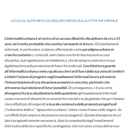
LEGGI GLI ALTRI ARTICOLI DELL’INCHIESTA SULLA CITTA’ INFORMALE
L’informalità urbana è al centro di un acceso dibattito disciplinare da circa 15
anni, ed è molto probabile che continui ad esserlo in futuro.
Gli insediamenti
informali, in particolare, si stanno affermando come
paradigma urbano in
crescita costante
e, come tali, esercitano una forte fascinazione su una
disciplina, la progettazione architettonica, che da sempre costruisce la sua
legittimazione sulla proiezione di futuri formalizzati.
L’architettura guarda
all’informalità urbana come a qualcosa che è al di fuori della sua zona di comfort:
e infatti l’azione di progetto negli insediamenti informali lavora attraverso
l’interpretazione di una situazione presente e concreta, piuttosto che
attraverso la proiezione di futuri possibili.
Di conseguenza, c’è una certa
divergenza fra la scala planetaria della questione
(gli insediamenti informali
come crocevia di dinamiche economiche e sociali a scala globale che qui rivelano
i loro effetti più dirompenti)
e la scala contenuta delle proposte progettuali
(“urbanismo tattico”, “agopuntura urbana”, inteso come il sasso nello stagno, da
cui effetti di più ampia scala possono poi propagarsi). Questa divergenza da un
lato è pragmaticamente necessaria, data la complessità degli insediamenti
informali e delle loro specifiche contingenze, che non sono conoscibili se non