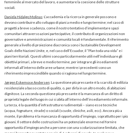
femminile al mercato del lavoro, e aumentare la coesione delle strutture
sociali.
Daniela Hidalgo Molinas
: L’accademia e la ricerca in generale possono e
devono contribuire allo sviluppo di piani a medio e lungo termine; nel caso di
progetti a breve scadenza, come il nostro tentativo d’implementare spazi
comunitari attraverso azioni partecipative, il contributo di organizzazioni non
governative e amministrazioni e comunità locali è fondamentale. Il riferimento
generale a livello di proiezione diacronica sono i Sustainable Development
Goals delle Nazioni Unite, e, nel caso dell’Ecuador, il “Plan toda una vida” e i
piani territoriali. Questi ultimi sono particolarmente utili nell’individuare gli
obiettivi primari, a breve e medio termine, per integrare gli insediamenti
informali all’interno delle aree urbane; mentre i precedenti sono un
riferimento imprescindibile quando si ragiona nel lungo termine.
Jørgen Eskemose Andersen
: La questione più pressante è la scarsità di edilizia
residenziale a basso costo di qualità, o, per dirla in un altro modo, di abitazioni
dignitose. La seconda questione più pressante è la mancanza di un diritto di
proprietà legale del luogo in cui si abita all’interno dell’insediamento informale.
La terza, è la quantità d’infrastrutture rudimentali – siano esse tecniche
(acqua, fognature, strade) o sociali (scuole, cliniche, asili, ecc). Ancora più a
monte, il problema è la mancanza di opportunità d’impiego, soprattutto per i più
giovani. Il settore delle costruzioni ha un potenziale enorme nel fornire
opportunità d’impiego anche a persone con una scolarizzazione limitata, che