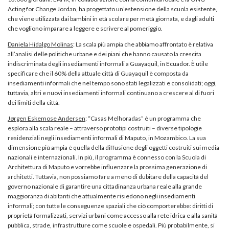
Acting for Change Jordan, ha progettato un’estensione della scuola esistente,
che viene utilizzata dai bambini in età scolare per metà giornata, e dagli adulti
che vogliono imparare a leggere e scrivere al pomeriggio.
Daniela Hidalgo Molinas
: La scala più ampia che abbiamo affrontato è relativa
all’analisi delle politiche urbane e dei piani che hanno causato la crescita
indiscriminata degli insediamenti informali a Guayaquil, in Ecuador. È utile
specificare che il 60% della attuale città di Guayaquil è composta da
insediamenti informali che nel tempo sono stati legalizzati e consolidati; oggi,
tuttavia, altri e nuovi insediamenti informali continuano a crescere al di fuori
dei limiti della città.
Jørgen Eskemose Andersen
: “Casas Melhoradas” è un programma che
esplora alla scala reale – attraverso prototipi costruiti – diverse tipologie
residenziali negli insediamenti informali di Maputo, in Mozambico. La sua
dimensione più ampia è quella della diffusione degli oggetti costruiti sui media
nazionali e internazionali. In più, il programma è connesso con la Scuola di
Architettura di Maputo e vorrebbe influenzare la prossima generazione di
architetti. Tuttavia, non possiamo fare a meno di dubitare della capacità del
governo nazionale di garantire una cittadinanza urbana reale alla grande
maggioranza di abitanti che attualmente risiedono negli insediamenti
informali; con tutte le conseguenze spaziali che ciò comporterebbe: diritti di
proprietà formalizzati, servizi urbani come accesso alla rete idrica e alla sanità
pubblica, strade, infrastrutture come scuole e ospedali. Più probabilmente, si