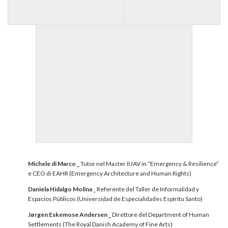
Michele di Marco _
Tutor nel Master IUAV in “Emergency & Resilience”
e CEO di EAHR (Emergency Architecture and Human Rights)
Daniela Hidalgo Molina
_ Referente del Taller de Informalidad y
Espacios Públicos (Universidad de Especialidades Espíritu Santo)
Jørgen Eskemose Andersen _
Direttore del Department of Human
Settlements (The Royal Danish Academy of Fine Arts)