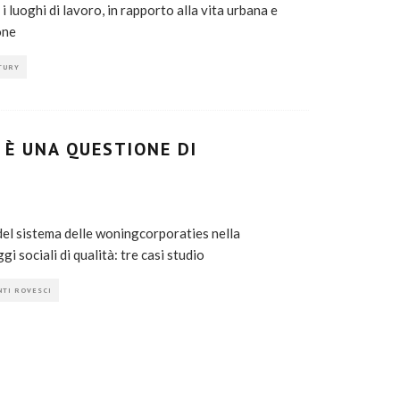
 luoghi di lavoro, in rapporto alla vita urbana e
one
TURY
 È UNA QUESTIONE DI
 del sistema delle woningcorporaties nella
gi sociali di qualità: tre casi studio
NTI ROVESCI