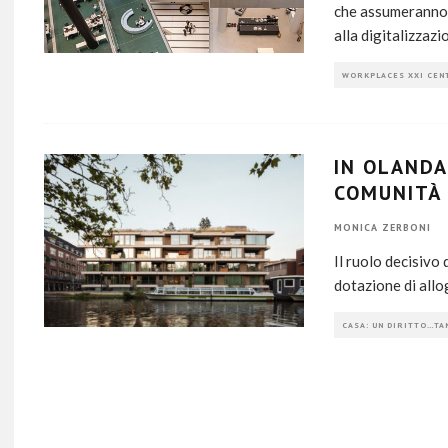
che assumeranno i
alla digitalizzazi
WORKPLACES XXI CEN
IN OLANDA
COMUNITÀ
MONICA ZERBONI
Il ruolo decisivo
dotazione di allog
CASA: UN DIRITTO…TA