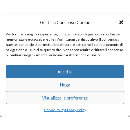
Gestisci Consenso Cookie
Per fornire le migliori esperienze, utilizziamo tecnologie come i cookie per
COPYRIGHT
memorizzare e/o accedere alle informazioni del dispositivo. Il consenso a
queste tecnologie ci permetterà di elaborare dati come il comportamento di
navigazione o ID unici su questo sito. Non acconsentire o ritirare il consenso
può influire negativamente su alcune caratteristiche e funzioni.
© TheArchitecturalPost 2024
SOCIAL NETWORK
Accetta
Nega
x
facebook
instagram
linkedin
Visualizza le preferenze
Cookie Policy
Privacy Policy