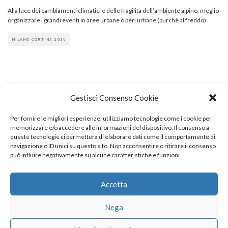
Alla luce dei cambiamenti climatici e delle fragilità dell’ambiente alpino, meglio
organizzare i grandi eventi in aree urbane o peri urbane (purchè al freddo)
MILANO CORTINA 2026
Gestisci Consenso Cookie
Per fornire le migliori esperienze, utilizziamo tecnologie come i cookie per
COPYRIGHT
memorizzare e/o accedere alle informazioni del dispositivo. Il consenso a
queste tecnologie ci permetterà di elaborare dati come il comportamento di
navigazione o ID unici su questo sito. Non acconsentire o ritirare il consenso
può influire negativamente su alcune caratteristiche e funzioni.
© TheArchitecturalPost 2024
SOCIAL NETWORK
Accetta
Nega
x
facebook
instagram
linkedin