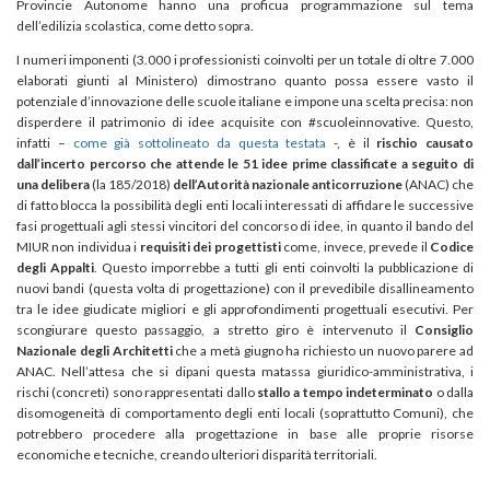
Provincie Autonome hanno una proficua programmazione sul tema
dell’edilizia scolastica, come detto sopra.
I numeri imponenti (3.000 i professionisti coinvolti per un totale di oltre 7.000
elaborati giunti al Ministero) dimostrano quanto possa essere vasto il
potenziale d’innovazione delle scuole italiane e impone una scelta precisa: non
disperdere il patrimonio di idee acquisite con #scuoleinnovative. Questo,
infatti –
come già sottolineato da questa testata
-, è il
rischio causato
dall’incerto percorso che attende le 51 idee prime classificate a seguito di
una delibera
(la 185/2018)
dell’Autorità nazionale anticorruzione
(ANAC) che
di fatto blocca la possibilità degli enti locali interessati di affidare le successive
fasi progettuali agli stessi vincitori del concorso di idee, in quanto il bando del
MIUR non individua i
requisiti dei progettisti
come, invece, prevede il
Codice
degli Appalti
. Questo imporrebbe a tutti gli enti coinvolti la pubblicazione di
nuovi bandi (questa volta di progettazione) con il prevedibile disallineamento
tra le idee giudicate migliori e gli approfondimenti progettuali esecutivi. Per
scongiurare questo passaggio, a stretto giro è intervenuto il
Consiglio
Nazionale degli Architetti
che a metà giugno ha richiesto un nuovo parere ad
ANAC. Nell’attesa che si dipani questa matassa giuridico-amministrativa, i
rischi (concreti) sono rappresentati dallo
stallo a tempo indeterminato
o dalla
disomogeneità di comportamento degli enti locali (soprattutto Comuni), che
potrebbero procedere alla progettazione in base alle proprie risorse
economiche e tecniche, creando ulteriori disparità territoriali.