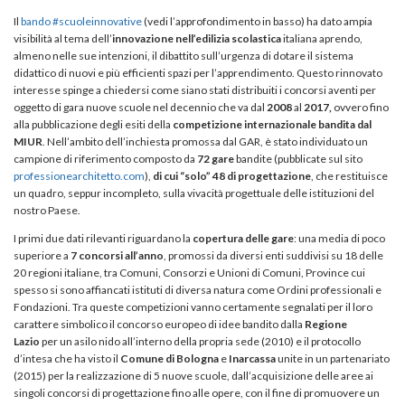
Il
bando #scuoleinnovative
(vedi l’approfondimento in basso) ha dato ampia
visibilità al tema dell’
innovazione nell’edilizia scolastica
italiana aprendo,
almeno nelle sue intenzioni, il dibattito sull’urgenza di dotare il sistema
didattico di nuovi e più efficienti spazi per l’apprendimento. Questo rinnovato
interesse spinge a chiedersi come siano stati distribuiti i concorsi aventi per
oggetto di gara nuove scuole nel decennio che va dal
2008
al
2017,
ovvero fino
alla pubblicazione degli esiti della
competizione internazionale bandita dal
MIUR
. Nell’ambito dell’inchiesta promossa dal GAR, è stato individuato un
campione di riferimento composto da
72 gare
bandite (pubblicate sul sito
professionearchitetto.com
),
di cui “solo” 48 di progettazione
, che restituisce
un quadro, seppur incompleto, sulla vivacità progettuale delle istituzioni del
nostro Paese.
I primi due dati rilevanti riguardano la
copertura delle gare
: una media di poco
superiore a
7 concorsi all’anno
, promossi da diversi enti suddivisi su 18 delle
20 regioni italiane, tra Comuni, Consorzi e Unioni di Comuni, Province cui
spesso si sono affiancati istituti di diversa natura come Ordini professionali e
Fondazioni. Tra queste competizioni vanno certamente segnalati per il loro
carattere simbolico il concorso europeo di idee bandito dalla
Regione
Lazio
per un asilo nido all’interno della propria sede (2010) e il protocollo
d’intesa che ha visto il
Comune di Bologna
e
Inarcassa
unite in un partenariato
(2015) per la realizzazione di 5 nuove scuole, dall’acquisizione delle aree ai
singoli concorsi di progettazione fino alle opere, con il fine di promuovere un