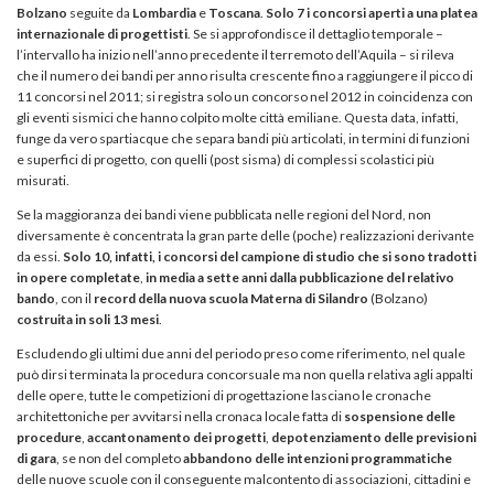
Bolzano
seguite da
Lombardia
e
Toscana
.
Solo 7 i concorsi aperti a una platea
internazionale di progettisti
. Se si approfondisce il dettaglio temporale –
l’intervallo ha inizio nell’anno precedente il terremoto dell’Aquila – si rileva
che il numero dei bandi per anno risulta crescente fino a raggiungere il picco di
11 concorsi nel 2011; si registra solo un concorso nel 2012 in coincidenza con
gli eventi sismici che hanno colpito molte città emiliane. Questa data, infatti,
funge da vero spartiacque che separa bandi più articolati, in termini di funzioni
e superfici di progetto, con quelli (post sisma) di complessi scolastici più
misurati.
Se la maggioranza dei bandi viene pubblicata nelle regioni del Nord, non
diversamente è concentrata la gran parte delle (poche) realizzazioni derivante
da essi.
Solo 10, infatti, i concorsi del campione di studio che si sono tradotti
in opere completate
,
in media a sette anni dalla pubblicazione del relativo
bando
, con il
record della
nuova scuola Materna di Silandro
(Bolzano)
costruita in soli 13 mesi
.
Escludendo gli ultimi due anni del periodo preso come riferimento, nel quale
può dirsi terminata la procedura concorsuale ma non quella relativa agli appalti
delle opere, tutte le competizioni di progettazione lasciano le cronache
architettoniche per avvitarsi nella cronaca locale fatta di
sospensione delle
procedure
,
accantonamento dei progetti
,
depotenziamento delle previsioni
di gara
, se non del completo
abbandono delle intenzioni programmatiche
delle nuove scuole con il conseguente malcontento di associazioni, cittadini e