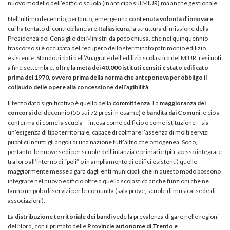
nuovo modello dell’edificio scuola (in anticipo sul MIUR) ma anche gestionale.
Nell’ultimo decennio, pertanto, emerge una
contenuta volontà d’innovare
,
cui ha tentato di controbilanciare
Italiasicura
, la struttura di missione della
Presidenza del Consiglio dei Ministri da poco chiusa, che nel quinquennio
trascorso si è occupata del recupero dello sterminato patrimonio edilizio
esistente. Stando ai dati dell’Anagrafe dell’edilizia scolastica del MIUR, resi noti
a fine settembre,
oltre la metà dei 40.000 istituti censiti è stato edificato
prima del 1970, ovvero prima della norma che anteponeva per obbligo il
collaudo delle opere alla concessione dell’agibilità
.
Il terzo dato significativo è quello della
committenza
. La
maggioranza dei
concorsi
del decennio (55 sui 72 presi in esame)
è bandita dai Comuni
; e ciò a
conferma di come la scuola – intesa come edificio e come istituzione – sia
un’esigenza di tipo territoriale, capace di colmare l’assenza di molti servizi
pubblici in tutti gli angoli di una nazione tutt’altro che omogenea. Sono,
pertanto, le nuove sedi per scuole dell’infanzia e primarie (più spesso integrate
tra loro all’interno di “poli” o in ampliamento di edifici esistenti) quelle
maggiormente messe a gara dagli enti municipali che in questo modo possono
integrare nel nuovo edificio oltre a quella scolastica anche funzioni che ne
fanno un polo di servizi per le comunità (sala prove, scuole di musica, sede di
associazioni).
La
distribuzione territoriale dei bandi
vede la prevalenza di gare nelle regioni
del Nord, con il primato delle
Provincie autonome di Trento e