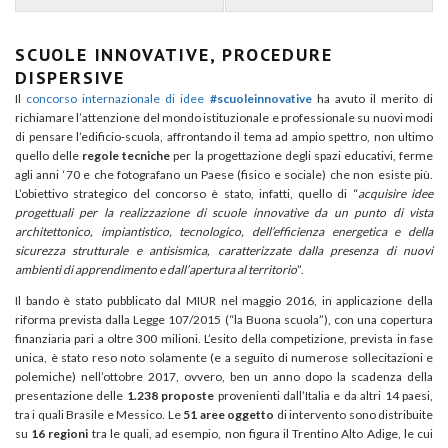
SCUOLE INNOVATIVE, PROCEDURE
DISPERSIVE
Il
concorso internazionale di idee
#scuoleinnovative
ha avuto il merito di
richiamare l’attenzione del mondo istituzionale e professionale su nuovi modi
di pensare l’edificio-scuola, affrontando il tema ad ampio spettro, non ultimo
quello delle
regole tecniche
per la progettazione degli spazi educativi, ferme
agli anni ‘70 e che fotografano un Paese (fisico e sociale) che non esiste più.
L’obiettivo strategico del concorso è stato, infatti, quello di “
acquisire idee
progettuali per la realizzazione di scuole innovative da un punto di vista
architettonico, impiantistico, tecnologico, dell’efficienza energetica e della
sicurezza strutturale e antisismica, caratterizzate dalla presenza di nuovi
ambienti di apprendimento e dall’apertura al territorio
”.
Il bando è stato pubblicato dal MIUR nel maggio 2016, in applicazione della
riforma prevista dalla Legge 107/2015 (“la Buona scuola”), con una copertura
finanziaria pari a oltre 300 milioni. L’esito della competizione, prevista in fase
unica, è stato reso noto solamente (e a seguito di numerose sollecitazioni e
polemiche) nell’ottobre 2017, ovvero, ben un anno dopo la scadenza della
presentazione delle
1.238 proposte
provenienti dall’Italia e da altri 14 paesi,
tra i quali Brasile e Messico. Le
51 aree oggetto
di intervento sono distribuite
su
16 regioni
tra le quali, ad esempio, non figura il Trentino Alto Adige, le cui