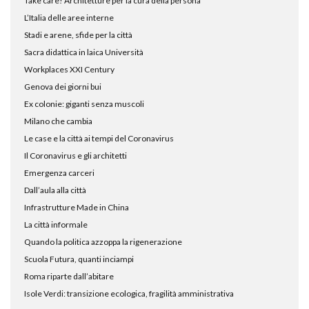
Take care! Architetture per la cura della persona
L’Italia delle aree interne
Stadi e arene, sfide per la città
Sacra didattica in laica Università
Workplaces XXI Century
Genova dei giorni bui
Ex colonie: giganti senza muscoli
Milano che cambia
Le case e la città ai tempi del Coronavirus
Il Coronavirus e gli architetti
Emergenza carceri
Dall’aula alla città
Infrastrutture Made in China
La città informale
Quando la politica azzoppa la rigenerazione
Scuola Futura, quanti inciampi
Roma riparte dall’abitare
Isole Verdi: transizione ecologica, fragilità amministrativa