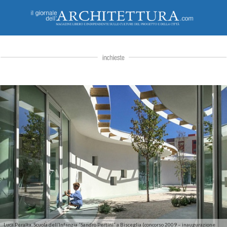
Luca Peralta, Scuola dell’Infanzia “Sandro Pertini” a Bisceglia (concorso 2009 – inaugurazione